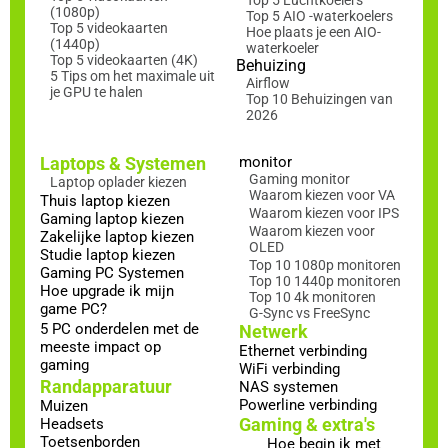
(1080p)
Top 5 AIO -waterkoelers
Top 5 videokaarten
Hoe plaats je een AIO-
(1440p)
waterkoeler
Top 5 videokaarten (4K)
Behuizing
5 Tips om het maximale uit
Airflow
je GPU te halen
Top 10 Behuizingen van
2026
Laptops & Systemen
monitor
Gaming monitor
Laptop oplader kiezen
Waarom kiezen voor VA
Thuis laptop kiezen
Waarom kiezen voor IPS
Gaming laptop kiezen
Waarom kiezen voor
Zakelijke laptop kiezen
OLED
Studie laptop kiezen
Top 10 1080p monitoren
Gaming PC Systemen
Top 10 1440p monitoren
Hoe upgrade ik mijn
Top 10 4k monitoren
game PC?
G-Sync vs FreeSync
5 PC onderdelen met de
Netwerk
meeste impact op
Ethernet verbinding
gaming
WiFi verbinding
Randapparatuur
NAS systemen
Powerline verbinding
Muizen
Gaming & extra's
Headsets
Toetsenborden
Hoe begin ik met