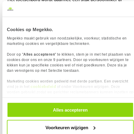
te stellen.
Cookies op Megekko.
Megekko maakt gebruik van noodzakelijke, voorkeur, statistische en
marketing cookies en vergelijkbare technieken.
Door op "
Alles accepteren
" te klikken, stem je in met het plaatsen van
cookies door ons en onze 9 partners. Door op voorkeuren wijzigen te
kikken kun je specifieke cookies wel of niet goedkeuren. Deze sla je
dan vervolgens op met Selectie toestaan.
Marketing cookies worden gedeeld met derde partijen. Een overzicht
cookiebeleid
vind je in het
of onder Voorkeuren wijzigen. Deze
worden gebruikt zodat we gerichter reclamebanners kunnen inzetten op
Wat is Rapid Trigger?
andere websites. In onze cookievoorkeuren vind je een overzicht van
alle cookies. Je kunt je gegeven toestemming altijd intrekken, dit doe je
door in de footer van onze website te klikken op ‘Cookievoorkeuren’
Een andere term die vaak samen met Hall Effect switches
Alles accepteren
onder het kopje ‘Mijn gegevens’.
wordt genoemd, is Rapid Trigger.
Voorkeuren wijzigen
Normaal gesproken moet een toets eerst een bepaalde