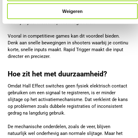
afstand terugveren voordat hij opnieuw geactiveerd kan
worden. Bij Rapid Trigger wordt de toets direct
Weigeren
gedeactiveerd zodra je hem ook maar iets loslaat. Hierdoor
kan hij vrijwel meteen opnieuw registreren.
Vooral in competitieve games kan dit voordeel bieden.
Denk aan snelle bewegingen in shooters waarbij je continu
korte, snelle inputs maakt. Rapid Trigger maakt die input
directer en preciezer.
Hoe zit het met duurzaamheid?
Omdat Hall Effect switches geen fysiek elektrisch contact
gebruiken om een signaal te registreren, is er minder
slijtage op het activatiemechanisme. Dat verkleint de kans
op problemen zoals dubbele registraties of inconsistent
gedrag na langdurig gebruik.
De mechanische onderdelen, zoals de veer, blijven
natuurlijk wel onderhevig aan normale slijtage. Maar het