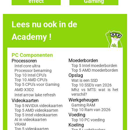
effect
Gaming
toetsenborden
toetsenborden
Lees nu ook in de
Academy !
PC Componenten
Moederborden
Processoren
Top 5 Intel moederborden
Intel core ultra
Top 5 AMD moederborden
Processor benaming
Opslag
Top 10 Intel CPU's
Top 10 AMD CPU's
Wat is een SSD
Top 5 CPU's voor Gaming
Top 10 SSD's van 2026
AMD X3D2
Mhz vs MTS: wat is het
verschil?
Intel arrow lake refresh
Werkgeheugen
Videokaarten
Gaming RAM
Top 5 NVIDIA videokaarten
Top 10 Ram van 2026
Top 5 AMD videokaarten
Voeding
Top 5 Intel videokaarten
AI in videokaarten
Top 10 PC voeding
VRAM
Koeling
Top 5 videokaarten
Top 5 Luchtkoelers