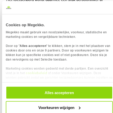
te stellen.
Cookies op Megekko.
Megekko maakt gebruik van noodzakelijke, voorkeur, statistische en
marketing cookies en vergelijkbare technieken.
Door op "
Alles accepteren
" te klikken, stem je in met het plaatsen van
cookies door ons en onze 9 partners. Door op voorkeuren wijzigen te
kikken kun je specifieke cookies wel of niet goedkeuren. Deze sla je
dan vervolgens op met Selectie toestaan.
Marketing cookies worden gedeeld met derde partijen. Een overzicht
cookiebeleid
vind je in het
of onder Voorkeuren wijzigen. Deze
worden gebruikt zodat we gerichter reclamebanners kunnen inzetten op
Wat is Rapid Trigger?
andere websites. In onze cookievoorkeuren vind je een overzicht van
alle cookies. Je kunt je gegeven toestemming altijd intrekken, dit doe je
door in de footer van onze website te klikken op ‘Cookievoorkeuren’
Een andere term die vaak samen met Hall Effect switches
Alles accepteren
onder het kopje ‘Mijn gegevens’.
wordt genoemd, is Rapid Trigger.
Voorkeuren wijzigen
Normaal gesproken moet een toets eerst een bepaalde