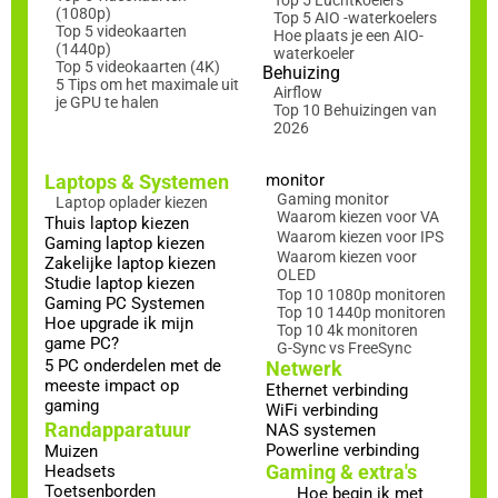
(1080p)
Top 5 AIO -waterkoelers
Top 5 videokaarten
Hoe plaats je een AIO-
(1440p)
waterkoeler
Top 5 videokaarten (4K)
Behuizing
5 Tips om het maximale uit
Airflow
je GPU te halen
Top 10 Behuizingen van
2026
Laptops & Systemen
monitor
Gaming monitor
Laptop oplader kiezen
Waarom kiezen voor VA
Thuis laptop kiezen
Waarom kiezen voor IPS
Gaming laptop kiezen
Waarom kiezen voor
Zakelijke laptop kiezen
OLED
Studie laptop kiezen
Top 10 1080p monitoren
Gaming PC Systemen
Top 10 1440p monitoren
Hoe upgrade ik mijn
Top 10 4k monitoren
game PC?
G-Sync vs FreeSync
5 PC onderdelen met de
Netwerk
meeste impact op
Ethernet verbinding
gaming
WiFi verbinding
Randapparatuur
NAS systemen
Powerline verbinding
Muizen
Gaming & extra's
Headsets
Toetsenborden
Hoe begin ik met