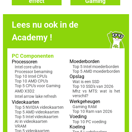
effect
Gaming
toetsenborden
toetsenborden
Lees nu ook in de
Academy !
PC Componenten
Moederborden
Processoren
Top 5 Intel moederborden
Intel core ultra
Top 5 AMD moederborden
Processor benaming
Opslag
Top 10 Intel CPU's
Top 10 AMD CPU's
Wat is een SSD
Top 5 CPU's voor Gaming
Top 10 SSD's van 2026
AMD X3D2
Mhz vs MTS: wat is het
verschil?
Intel arrow lake refresh
Werkgeheugen
Videokaarten
Gaming RAM
Top 5 NVIDIA videokaarten
Top 10 Ram van 2026
Top 5 AMD videokaarten
Voeding
Top 5 Intel videokaarten
AI in videokaarten
Top 10 PC voeding
VRAM
Koeling
Top 5 videokaarten
Top 5 Luchtkoelers