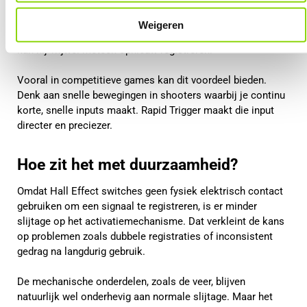
afstand terugveren voordat hij opnieuw geactiveerd kan
worden. Bij Rapid Trigger wordt de toets direct
Weigeren
gedeactiveerd zodra je hem ook maar iets loslaat. Hierdoor
kan hij vrijwel meteen opnieuw registreren.
Vooral in competitieve games kan dit voordeel bieden.
Denk aan snelle bewegingen in shooters waarbij je continu
korte, snelle inputs maakt. Rapid Trigger maakt die input
directer en preciezer.
Hoe zit het met duurzaamheid?
Omdat Hall Effect switches geen fysiek elektrisch contact
gebruiken om een signaal te registreren, is er minder
slijtage op het activatiemechanisme. Dat verkleint de kans
op problemen zoals dubbele registraties of inconsistent
gedrag na langdurig gebruik.
De mechanische onderdelen, zoals de veer, blijven
natuurlijk wel onderhevig aan normale slijtage. Maar het