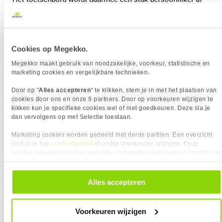
te stellen.
Cookies op Megekko.
Megekko maakt gebruik van noodzakelijke, voorkeur, statistische en
marketing cookies en vergelijkbare technieken.
Door op "
Alles accepteren
" te klikken, stem je in met het plaatsen van
cookies door ons en onze 9 partners. Door op voorkeuren wijzigen te
kikken kun je specifieke cookies wel of niet goedkeuren. Deze sla je
dan vervolgens op met Selectie toestaan.
Marketing cookies worden gedeeld met derde partijen. Een overzicht
cookiebeleid
vind je in het
of onder Voorkeuren wijzigen. Deze
worden gebruikt zodat we gerichter reclamebanners kunnen inzetten op
Wat is Rapid Trigger?
andere websites. In onze cookievoorkeuren vind je een overzicht van
alle cookies. Je kunt je gegeven toestemming altijd intrekken, dit doe je
door in de footer van onze website te klikken op ‘Cookievoorkeuren’
Een andere term die vaak samen met Hall Effect switches
Alles accepteren
onder het kopje ‘Mijn gegevens’.
wordt genoemd, is Rapid Trigger.
Voorkeuren wijzigen
Normaal gesproken moet een toets eerst een bepaalde