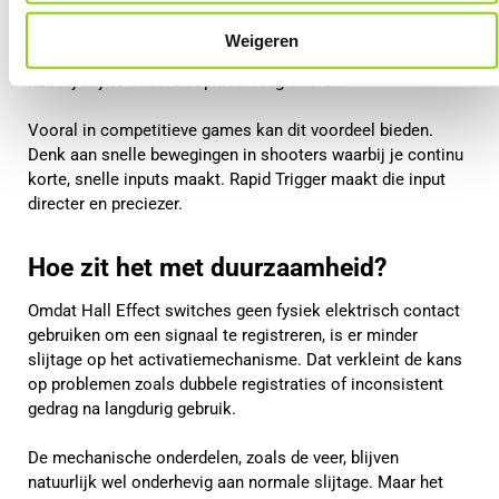
afstand terugveren voordat hij opnieuw geactiveerd kan
worden. Bij Rapid Trigger wordt de toets direct
Weigeren
gedeactiveerd zodra je hem ook maar iets loslaat. Hierdoor
kan hij vrijwel meteen opnieuw registreren.
Vooral in competitieve games kan dit voordeel bieden.
Denk aan snelle bewegingen in shooters waarbij je continu
korte, snelle inputs maakt. Rapid Trigger maakt die input
directer en preciezer.
Hoe zit het met duurzaamheid?
Omdat Hall Effect switches geen fysiek elektrisch contact
gebruiken om een signaal te registreren, is er minder
slijtage op het activatiemechanisme. Dat verkleint de kans
op problemen zoals dubbele registraties of inconsistent
gedrag na langdurig gebruik.
De mechanische onderdelen, zoals de veer, blijven
natuurlijk wel onderhevig aan normale slijtage. Maar het