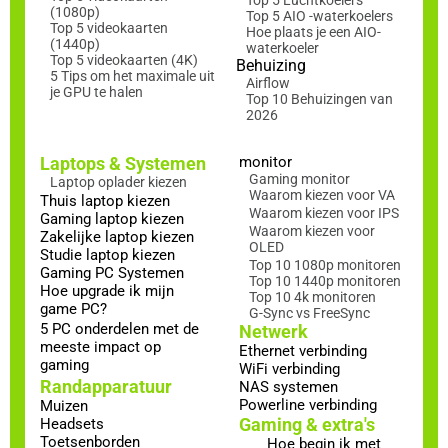
(1080p)
Top 5 AIO -waterkoelers
Top 5 videokaarten
Hoe plaats je een AIO-
(1440p)
waterkoeler
Top 5 videokaarten (4K)
Behuizing
5 Tips om het maximale uit
Airflow
je GPU te halen
Top 10 Behuizingen van
2026
Laptops & Systemen
monitor
Gaming monitor
Laptop oplader kiezen
Waarom kiezen voor VA
Thuis laptop kiezen
Waarom kiezen voor IPS
Gaming laptop kiezen
Waarom kiezen voor
Zakelijke laptop kiezen
OLED
Studie laptop kiezen
Top 10 1080p monitoren
Gaming PC Systemen
Top 10 1440p monitoren
Hoe upgrade ik mijn
Top 10 4k monitoren
game PC?
G-Sync vs FreeSync
5 PC onderdelen met de
Netwerk
meeste impact op
Ethernet verbinding
gaming
WiFi verbinding
Randapparatuur
NAS systemen
Powerline verbinding
Muizen
Gaming & extra's
Headsets
Toetsenborden
Hoe begin ik met