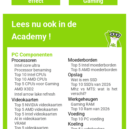
effect
Gaming
toetsenborden
toetsenborden
Lees nu ook in de
Academy !
PC Componenten
Moederborden
Processoren
Top 5 Intel moederborden
Intel core ultra
Top 5 AMD moederborden
Processor benaming
Opslag
Top 10 Intel CPU's
Top 10 AMD CPU's
Wat is een SSD
Top 5 CPU's voor Gaming
Top 10 SSD's van 2026
AMD X3D2
Mhz vs MTS: wat is het
verschil?
Intel arrow lake refresh
Werkgeheugen
Videokaarten
Gaming RAM
Top 5 NVIDIA videokaarten
Top 10 Ram van 2026
Top 5 AMD videokaarten
Voeding
Top 5 Intel videokaarten
AI in videokaarten
Top 10 PC voeding
VRAM
Koeling
Top 5 videokaarten
Top 5 Luchtkoelers