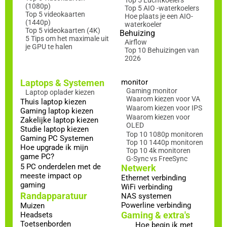
(1080p)
Top 5 AIO -waterkoelers
Top 5 videokaarten
Hoe plaats je een AIO-
(1440p)
waterkoeler
Top 5 videokaarten (4K)
Behuizing
5 Tips om het maximale uit
Airflow
je GPU te halen
Top 10 Behuizingen van
2026
Laptops & Systemen
monitor
Gaming monitor
Laptop oplader kiezen
Waarom kiezen voor VA
Thuis laptop kiezen
Waarom kiezen voor IPS
Gaming laptop kiezen
Waarom kiezen voor
Zakelijke laptop kiezen
OLED
Studie laptop kiezen
Top 10 1080p monitoren
Gaming PC Systemen
Top 10 1440p monitoren
Hoe upgrade ik mijn
Top 10 4k monitoren
game PC?
G-Sync vs FreeSync
5 PC onderdelen met de
Netwerk
meeste impact op
Ethernet verbinding
gaming
WiFi verbinding
Randapparatuur
NAS systemen
Powerline verbinding
Muizen
Gaming & extra's
Headsets
Toetsenborden
Hoe begin ik met