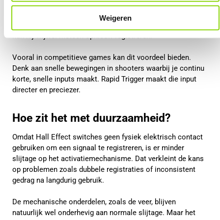
afstand terugveren voordat hij opnieuw geactiveerd kan
worden. Bij Rapid Trigger wordt de toets direct
Weigeren
gedeactiveerd zodra je hem ook maar iets loslaat. Hierdoor
kan hij vrijwel meteen opnieuw registreren.
Vooral in competitieve games kan dit voordeel bieden.
Denk aan snelle bewegingen in shooters waarbij je continu
korte, snelle inputs maakt. Rapid Trigger maakt die input
directer en preciezer.
Hoe zit het met duurzaamheid?
Omdat Hall Effect switches geen fysiek elektrisch contact
gebruiken om een signaal te registreren, is er minder
slijtage op het activatiemechanisme. Dat verkleint de kans
op problemen zoals dubbele registraties of inconsistent
gedrag na langdurig gebruik.
De mechanische onderdelen, zoals de veer, blijven
natuurlijk wel onderhevig aan normale slijtage. Maar het