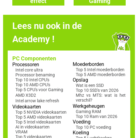
effect
Gaming
toetsenborden
toetsenborden
Lees nu ook in de
Academy !
PC Componenten
Moederborden
Processoren
Top 5 Intel moederborden
Intel core ultra
Top 5 AMD moederborden
Processor benaming
Opslag
Top 10 Intel CPU's
Top 10 AMD CPU's
Wat is een SSD
Top 5 CPU's voor Gaming
Top 10 SSD's van 2026
AMD X3D2
Mhz vs MTS: wat is het
verschil?
Intel arrow lake refresh
Werkgeheugen
Videokaarten
Gaming RAM
Top 5 NVIDIA videokaarten
Top 10 Ram van 2026
Top 5 AMD videokaarten
Voeding
Top 5 Intel videokaarten
AI in videokaarten
Top 10 PC voeding
VRAM
Koeling
Top 5 videokaarten
Top 5 Luchtkoelers