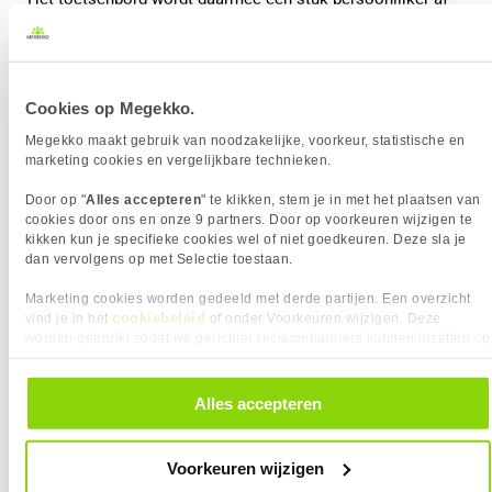
te stellen.
Cookies op Megekko.
Megekko maakt gebruik van noodzakelijke, voorkeur, statistische en
marketing cookies en vergelijkbare technieken.
Door op "
Alles accepteren
" te klikken, stem je in met het plaatsen van
cookies door ons en onze 9 partners. Door op voorkeuren wijzigen te
kikken kun je specifieke cookies wel of niet goedkeuren. Deze sla je
dan vervolgens op met Selectie toestaan.
Marketing cookies worden gedeeld met derde partijen. Een overzicht
cookiebeleid
vind je in het
of onder Voorkeuren wijzigen. Deze
worden gebruikt zodat we gerichter reclamebanners kunnen inzetten op
Wat is Rapid Trigger?
andere websites. In onze cookievoorkeuren vind je een overzicht van
alle cookies. Je kunt je gegeven toestemming altijd intrekken, dit doe je
door in de footer van onze website te klikken op ‘Cookievoorkeuren’
Een andere term die vaak samen met Hall Effect switches
Alles accepteren
onder het kopje ‘Mijn gegevens’.
wordt genoemd, is Rapid Trigger.
Voorkeuren wijzigen
Normaal gesproken moet een toets eerst een bepaalde