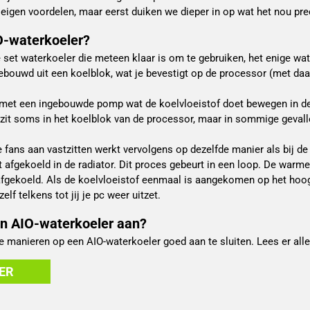
eigen voordelen, maar eerst duiken we dieper in op wat het nou prec
O-waterkoeler?
ne set waterkoeler die meteen klaar is om te gebruiken, het enige wa
ebouwd uit een koelblok, wat je bevestigt op de processor (met daar
met een ingebouwde pomp wat de koelvloeistof doet bewegen in de 
 zit soms in het koelblok van de processor, maar in sommige gevallen
 fans aan vastzitten werkt vervolgens op dezelfde manier als bij de
 afgekoeld in de radiator. Dit proces gebeurt in een loop. De warme
 afgekoeld. Als de koelvloeistof eenmaal is aangekomen op het hoog
zelf telkens tot jij je pc weer uitzet.
een AIO-waterkoeler aan?
de manieren op een AIO-waterkoeler goed aan te sluiten. Lees er alle
ER