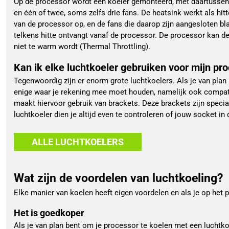
Op de processor wordt een koeler gemonteerd, met daartussen 
en één of twee, soms zelfs drie fans. De heatsink werkt als hit
van de processor op, en de fans die daarop zijn aangesloten bla
telkens hitte ontvangt vanaf de processor. De processor kan de
niet te warm wordt (Thermal Throttling).
Kan ik elke luchtkoeler gebruiken voor mijn pr
Tegenwoordig zijn er enorm grote luchtkoelers. Als je van plan 
enige waar je rekening mee moet houden, namelijk ook compati
maakt hiervoor gebruik van brackets. Deze brackets zijn spec
luchtkoeler dien je altijd even te controleren of jouw socket in
ALLE LUCHTKOELERS
Wat zijn de voordelen van luchtkoeling?
Elke manier van koelen heeft eigen voordelen en als je op het pu
Het is goedkoper
Als je van plan bent om je processor te koelen met een luchtk