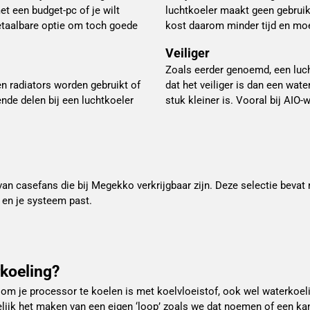
et een budget-pc of je wilt
luchtkoeler maakt geen gebruik
etaalbare optie om toch goede
kost daarom minder tijd en moe
Veiliger
Zoals eerder genoemd, een luch
en radiators worden gebruikt of
dat het veiliger is dan een wat
nde delen bij een luchtkoeler
stuk kleiner is. Vooral bij AIO-
n casefans die bij Megekko verkrijgbaar zijn. Deze selectie bevat 
 en je systeem past.
rkoeling?
om je processor te koelen is met koelvloeistof, ook wel waterkoel
ijk het maken van een eigen ‘loop’ zoals we dat noemen of een kant