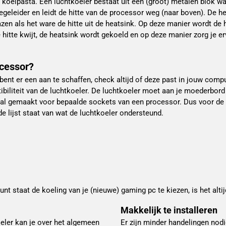
koelpasta. Een luchtkoeler bestaat uit een (groot) metalen blok 
tegeleider en leidt de hitte van de processor weg (naar boven). De h
zen als het ware de hitte uit de heatsink. Op deze manier wordt de 
 hitte kwijt, de heatsink wordt gekoeld en op deze manier zorg je e
ocessor?
bent er een aan te schaffen, check altijd of deze past in jouw compu
biliteit van de luchtkoeler. De luchtkoeler moet aan je moederbo
iaal gemaakt voor bepaalde sockets van een processor. Dus voor de
 de lijst staat van wat de luchtkoeler ondersteund.
nt staat de koeling van je (nieuwe) gaming pc te kiezen, is het altij
Makkelijk te installeren
oeler kan je over het algemeen
Er zijn minder handelingen nodi