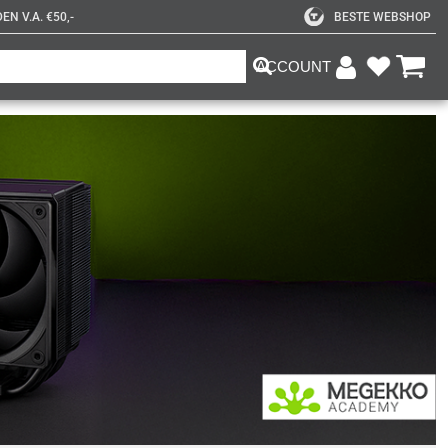
N V.A. €50,-
BESTE WEBSHOP
ACCOUNT