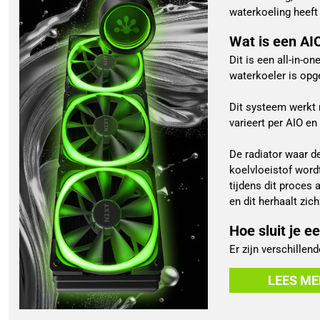
waterkoeling heeft 
Wat is een AI
Dit is een all-in-o
waterkoeler is opg
Dit systeem werkt 
varieert per AIO en
De radiator waar de
koelvloeistof wordt
tijdens dit proces
en dit herhaalt zich
Hoe sluit je 
Er zijn verschillen
LEES ME