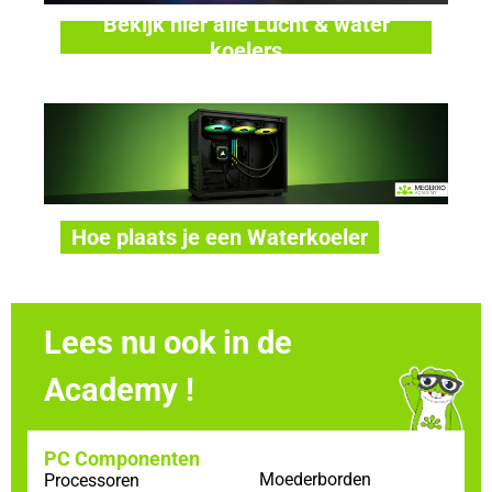
Bekijk hier alle Lucht & water
koelers
Hoe plaats je een Waterkoeler
Lees nu ook in de
Academy !
PC Componenten
Moederborden
Processoren