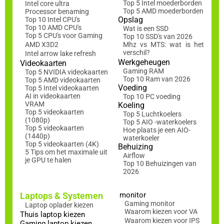
Top 5 Intel moederborden
Intel core ultra
Top 5 AMD moederborden
Processor benaming
Opslag
Top 10 Intel CPU's
Top 10 AMD CPU's
Wat is een SSD
Top 5 CPU's voor Gaming
Top 10 SSD's van 2026
AMD X3D2
Mhz vs MTS: wat is het
verschil?
Intel arrow lake refresh
Werkgeheugen
Videokaarten
Gaming RAM
Top 5 NVIDIA videokaarten
Top 10 Ram van 2026
Top 5 AMD videokaarten
Voeding
Top 5 Intel videokaarten
AI in videokaarten
Top 10 PC voeding
VRAM
Koeling
Top 5 videokaarten
Top 5 Luchtkoelers
(1080p)
Top 5 AIO -waterkoelers
Top 5 videokaarten
Hoe plaats je een AIO-
(1440p)
waterkoeler
Top 5 videokaarten (4K)
Behuizing
5 Tips om het maximale uit
Airflow
je GPU te halen
Top 10 Behuizingen van
2026
Laptops & Systemen
monitor
Gaming monitor
Laptop oplader kiezen
Waarom kiezen voor VA
Thuis laptop kiezen
Waarom kiezen voor IPS
Gaming laptop kiezen