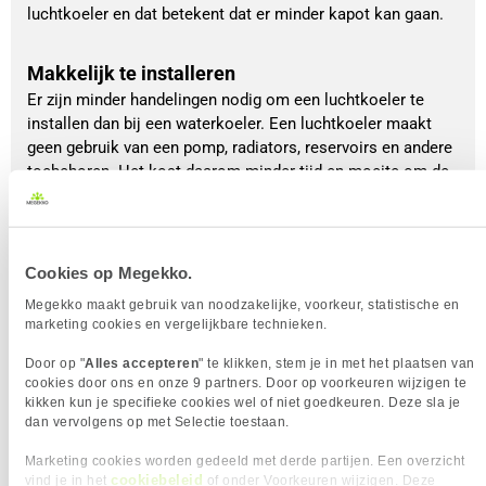
luchtkoeler en dat betekent dat er minder kapot kan gaan.
Makkelijk te installeren
Er zijn minder handelingen nodig om een luchtkoeler te
installen dan bij een waterkoeler. Een luchtkoeler maakt
geen gebruik van een pomp, radiators, reservoirs en andere
toebehoren. Het kost daarom minder tijd en moeite om de
luchtkoeler te installeren op het moederbord.
Veiliger
Zoals eerder genoemd, een luchtkoeler maakt geen gebruik
Cookies op Megekko.
van koelvloeistof. Dit zorgt ervoor dat het veiliger is dan
Megekko maakt gebruik van noodzakelijke, voorkeur, statistische en
een waterkoeler, al is het tegenwoordig zo dat de kans op
marketing cookies en vergelijkbare technieken.
lekkage een stuk kleiner is. Vooral bij AIO-waterkoelers.
Door op "
Alles accepteren
" te klikken, stem je in met het plaatsen van
cookies door ons en onze 9 partners. Door op voorkeuren wijzigen te
Wat zijn onze top 5 luchtkoelers?
kikken kun je specifieke cookies wel of niet goedkeuren. Deze sla je
dan vervolgens op met Selectie toestaan.
Om je op weg te helpen, hebben we een top 5
Marketing cookies worden gedeeld met derde partijen. Een overzicht
samengesteld van casefans die bij Megekko
cookiebeleid
vind je in het
of onder Voorkeuren wijzigen. Deze