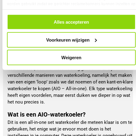
verkrijgbaar zijn. Deze selectie bevat modellen uit
worden gebruikt zodat we gerichter reclamebanners kunnen inzetten op
verschillende prijsklassen en performance-niveaus,
andere websites. In onze cookievoorkeuren vind je een overzicht van
alle cookies. Je kunt je gegeven toestemming altijd intrekken, dit doe je
zodat je eenvoudig een keuze kunt maken die bij jou en
door in de footer van onze website te klikken op ‘Cookievoorkeuren’
Alles accepteren
je systeem past.
onder het kopje ‘Mijn gegevens’.
Bekijk ze hier
Voorkeuren wijzigen
Wat is waterkoeling?
Weigeren
Een andere manier om je processor te koelen is met
koelvloeistof, ook wel waterkoeling genoemd. Er zijn twee
verschillende manieren van waterkoeling, namelijk het maken
van een eigen ‘loop’ zoals we dat noemen of een kant-en-klare
waterkoeler te kopen (AIO – All-in-one). Elk type waterkoeling
heeft eigen voordelen, maar eerst duiken we dieper in op wat
het nou precies is.
Wat is een AIO-waterkoeler?
Dit is een all-in-one set waterkoeler die meteen klaar is om te
gebruiken, het enige wat je ervoor moet doen is het
installeren in je computer. Deze waterkoeler is opgebouwd uit