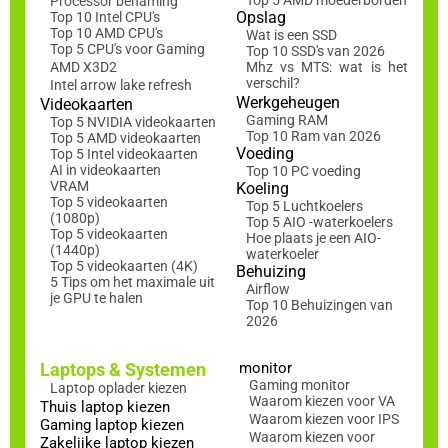
Processor benaming
Opslag
Top 10 Intel CPU's
Top 10 AMD CPU's
Wat is een SSD
Top 5 CPU's voor Gaming
Top 10 SSD's van 2026
AMD X3D2
Mhz vs MTS: wat is het
verschil?
Intel arrow lake refresh
Werkgeheugen
Videokaarten
Gaming RAM
Top 5 NVIDIA videokaarten
Top 10 Ram van 2026
Top 5 AMD videokaarten
Voeding
Top 5 Intel videokaarten
AI in videokaarten
Top 10 PC voeding
VRAM
Koeling
Top 5 videokaarten
Top 5 Luchtkoelers
(1080p)
Top 5 AIO -waterkoelers
Top 5 videokaarten
Hoe plaats je een AIO-
(1440p)
waterkoeler
Top 5 videokaarten (4K)
Behuizing
5 Tips om het maximale uit
Airflow
je GPU te halen
Top 10 Behuizingen van
2026
Laptops & Systemen
monitor
Gaming monitor
Laptop oplader kiezen
Waarom kiezen voor VA
Thuis laptop kiezen
Waarom kiezen voor IPS
Gaming laptop kiezen
Waarom kiezen voor
Zakelijke laptop kiezen