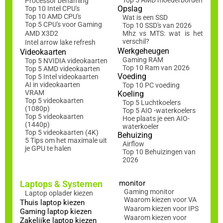
Processor benaming
Opslag
Top 10 Intel CPU's
Top 10 AMD CPU's
Wat is een SSD
Top 5 CPU's voor Gaming
Top 10 SSD's van 2026
AMD X3D2
Mhz vs MTS: wat is het
verschil?
Intel arrow lake refresh
Werkgeheugen
Videokaarten
Gaming RAM
Top 5 NVIDIA videokaarten
Top 10 Ram van 2026
Top 5 AMD videokaarten
Voeding
Top 5 Intel videokaarten
AI in videokaarten
Top 10 PC voeding
VRAM
Koeling
Top 5 videokaarten
Top 5 Luchtkoelers
(1080p)
Top 5 AIO -waterkoelers
Top 5 videokaarten
Hoe plaats je een AIO-
(1440p)
waterkoeler
Top 5 videokaarten (4K)
Behuizing
5 Tips om het maximale uit
Airflow
je GPU te halen
Top 10 Behuizingen van
2026
Laptops & Systemen
monitor
Gaming monitor
Laptop oplader kiezen
Waarom kiezen voor VA
Thuis laptop kiezen
Waarom kiezen voor IPS
Gaming laptop kiezen
Waarom kiezen voor
Zakelijke laptop kiezen