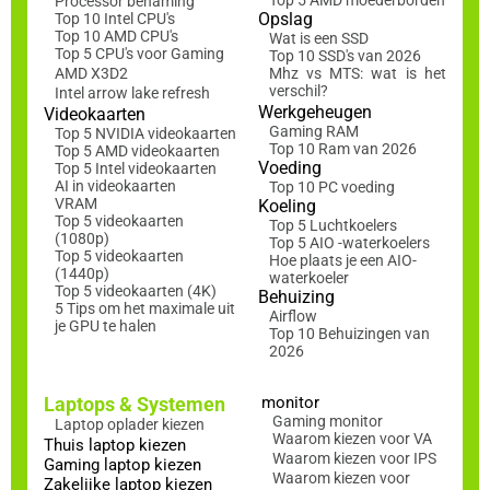
Processor benaming
Opslag
Top 10 Intel CPU's
Top 10 AMD CPU's
Wat is een SSD
Top 5 CPU's voor Gaming
Top 10 SSD's van 2026
AMD X3D2
Mhz vs MTS: wat is het
verschil?
Intel arrow lake refresh
Werkgeheugen
Videokaarten
Gaming RAM
Top 5 NVIDIA videokaarten
Top 10 Ram van 2026
Top 5 AMD videokaarten
Voeding
Top 5 Intel videokaarten
AI in videokaarten
Top 10 PC voeding
VRAM
Koeling
Top 5 videokaarten
Top 5 Luchtkoelers
(1080p)
Top 5 AIO -waterkoelers
Top 5 videokaarten
Hoe plaats je een AIO-
(1440p)
waterkoeler
Top 5 videokaarten (4K)
Behuizing
5 Tips om het maximale uit
Airflow
je GPU te halen
Top 10 Behuizingen van
2026
Laptops & Systemen
monitor
Gaming monitor
Laptop oplader kiezen
Waarom kiezen voor VA
Thuis laptop kiezen
Waarom kiezen voor IPS
Gaming laptop kiezen
Waarom kiezen voor
Zakelijke laptop kiezen