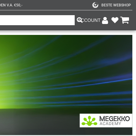
N V.A. €50,-
BESTE WEBSHOP
ACCOUNT