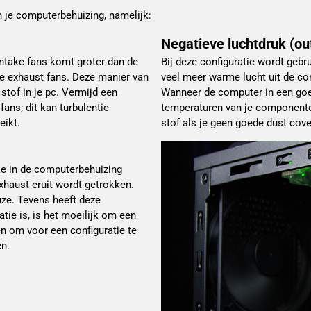
in je computerbehuizing, namelijk:
Negatieve luchtdruk (out
intake fans komt groter dan de
Bij deze configuratie wordt gebr
de exhaust fans. Deze manier van
veel meer warme lucht uit de co
tof in je pc. Vermijd een
Wanneer de computer in een goed
ans; dit kan turbulentie
temperaturen van je componenten 
eikt.
stof als je geen goede dust cove
ake in de computerbehuizing
xhaust eruit wordt getrokken.
uze. Tevens heeft deze
tie is, is het moeilijk om een
en om voor een configuratie te
en.