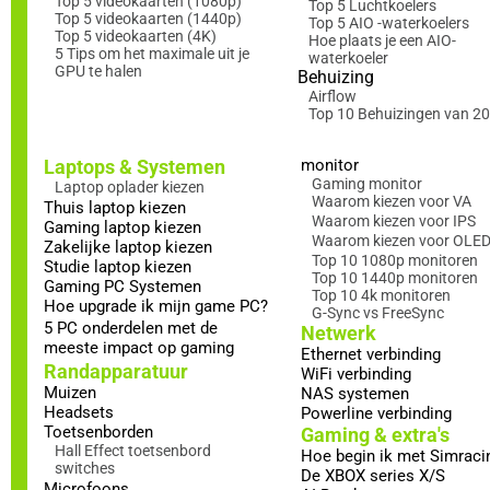
Top 5 videokaarten (1080p)
Top 5 Luchtkoelers
Top 5 videokaarten (1440p)
Top 5 AIO -waterkoelers
Top 5 videokaarten (4K)
Hoe plaats je een AIO-
5 Tips om het maximale uit je
waterkoeler
GPU te halen
Behuizing
Airflow
Top 10 Behuizingen van 2
Laptops & Systemen
monitor
Gaming monitor
Laptop oplader kiezen
Waarom kiezen voor VA
Thuis laptop kiezen
Waarom kiezen voor IPS
Gaming laptop kiezen
Waarom kiezen voor OLE
Zakelijke laptop kiezen
Top 10 1080p monitoren
Studie laptop kiezen
Top 10 1440p monitoren
Gaming PC Systemen
Top 10 4k monitoren
Hoe upgrade ik mijn game PC?
G-Sync vs FreeSync
5 PC onderdelen met de
Netwerk
meeste impact op gaming
Ethernet verbinding
Randapparatuur
WiFi verbinding
Muizen
NAS systemen
Headsets
Powerline verbinding
Toetsenborden
Gaming & extra's
Hall Effect toetsenbord
Hoe begin ik met Simraci
switches
De XBOX series X/S
Microfoons