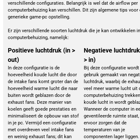
verschillende configuraties. Belangrijk is wel dat de airflow per
computerbehuizing kan verschillen. Dit zijn algemene tips voor
generieke game-pc opstelling.
Er zijn verschillende soorten luchtdruk die je kan ontwikkelen in
computerbehuizing, namelijk:
Positieve luchtdruk (in >
Negatieve luchtdruk
out)
> in)
In deze configuratie is de
Bij deze configuratie wordt
hoeveelheid koude lucht die door
gebruik gemaakt van negat
de intake fans komt groter dan de
luchtdruk, waarbij de exhau
hoeveelheid warme lucht die naar
veel meer warme lucht uit 
buiten wordt geblazen door de
computerbehuizing trekken
exhaust fans. Deze manier van
koude lucht in wordt gebla
koelen geeft goede prestaties en
Wanneer de computer in e
minimaliseert de opbouw van stof
geventileerde ruimte staat,
in je pc. Vermijd een configuratie
ervoor zorgen dat de
met overdreven veel intake fans
temperaturen van je
en weinig exhaust fans; dit kan
componenten lager liggen. 