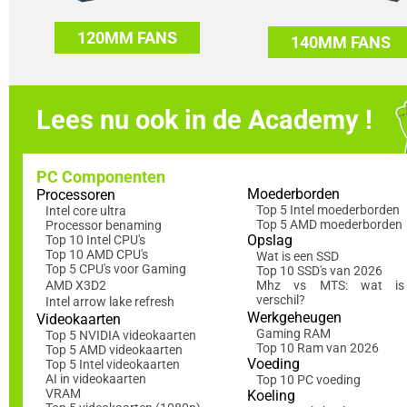
120MM FANS
140MM FANS
Lees nu ook in de Academy !
PC Componenten
Moederborden
Processoren
Top 5 Intel moederborden
Intel core ultra
Top 5 AMD moederborden
Processor benaming
Opslag
Top 10 Intel CPU's
Top 10 AMD CPU's
Wat is een SSD
Top 5 CPU's voor Gaming
Top 10 SSD's van 2026
AMD X3D2
Mhz vs MTS: wat is
verschil?
Intel arrow lake refresh
Werkgeheugen
Videokaarten
Gaming RAM
Top 5 NVIDIA videokaarten
Top 10 Ram van 2026
Top 5 AMD videokaarten
Voeding
Top 5 Intel videokaarten
AI in videokaarten
Top 10 PC voeding
VRAM
Koeling