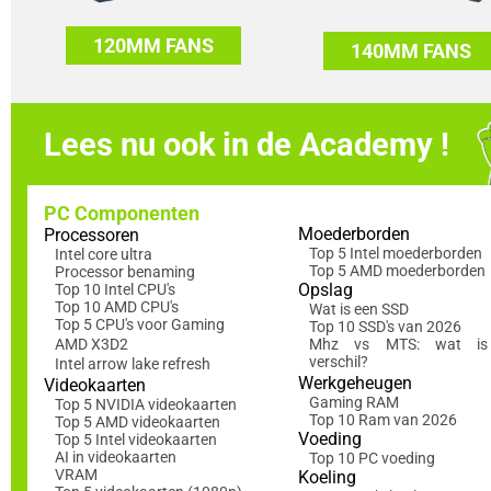
120MM FANS
140MM FANS
Lees nu ook in de Academy !
PC Componenten
Moederborden
Processoren
Top 5 Intel moederborden
Intel core ultra
Top 5 AMD moederborden
Processor benaming
Opslag
Top 10 Intel CPU's
Top 10 AMD CPU's
Wat is een SSD
Top 5 CPU's voor Gaming
Top 10 SSD's van 2026
AMD X3D2
Mhz vs MTS: wat is
verschil?
Intel arrow lake refresh
Werkgeheugen
Videokaarten
Gaming RAM
Top 5 NVIDIA videokaarten
Top 10 Ram van 2026
Top 5 AMD videokaarten
Voeding
Top 5 Intel videokaarten
AI in videokaarten
Top 10 PC voeding
VRAM
Koeling