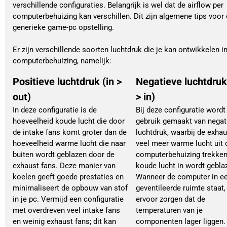
verschillende configuraties. Belangrijk is wel dat de airflow per
computerbehuizing kan verschillen. Dit zijn algemene tips voor
generieke game-pc opstelling.
Er zijn verschillende soorten luchtdruk die je kan ontwikkelen in
computerbehuizing, namelijk:
Positieve luchtdruk (in >
Negatieve luchtdruk
out)
> in)
In deze configuratie is de
Bij deze configuratie wordt
hoeveelheid koude lucht die door
gebruik gemaakt van negat
de intake fans komt groter dan de
luchtdruk, waarbij de exhau
hoeveelheid warme lucht die naar
veel meer warme lucht uit 
buiten wordt geblazen door de
computerbehuizing trekken
exhaust fans. Deze manier van
koude lucht in wordt gebla
koelen geeft goede prestaties en
Wanneer de computer in e
minimaliseert de opbouw van stof
geventileerde ruimte staat,
in je pc. Vermijd een configuratie
ervoor zorgen dat de
met overdreven veel intake fans
temperaturen van je
en weinig exhaust fans; dit kan
componenten lager liggen. 