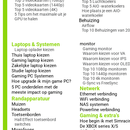
Top 5 videokaarten (1080p)
Top 5 Luchtkoelers
Top 5 videokaarten (1440p)
Top 5 AIO -waterkoelers
Top 5 videokaarten (4K)
Hoe plaats je een AIO-
5 Tips om het maximale uit je
waterkoeler
GPU te halen
Behuizing
Airflow
Top 10 Behuizingen van 2
Laptops & Systemen
monitor
Gaming monitor
Laptop oplader kiezen
Waarom kiezen voor VA
Thuis laptop kiezen
Waarom kiezen voor IPS
Gaming laptop kiezen
Waarom kiezen voor OLE
Zakelijke laptop kiezen
Top 10 1080p monitoren
Studie laptop kiezen
Top 10 1440p monitoren
Gaming PC Systemen
Top 10 4k monitoren
Hoe upgrade ik mijn game PC?
G-Sync vs FreeSync
5 PC onderdelen met de
Netwerk
meeste impact op gaming
Ethernet verbinding
Randapparatuur
WiFi verbinding
Muizen
NAS systemen
Headsets
Powerline verbinding
Toetsenborden
Gaming & extra's
Hall Effect toetsenbord
Hoe begin ik met Simraci
switches
De XBOX series X/S
Microfoons