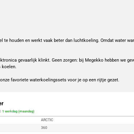
 te houden en werkt vaak beter dan luchtkoeling. Omdat water warmt
lektronica gevaarlijk klinkt. Geen zorgen: bij Megekko hebben we g
s koelen.
nze favoriete waterkoelingssets voor je op een rijtje gezet.
er
d:
1 werkdag (maandag)
ARCTIC
360