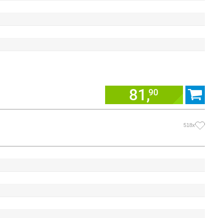
81,
90
518x