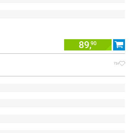
89,
90
71x