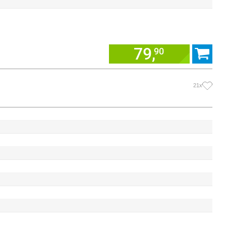
79,
90
21x