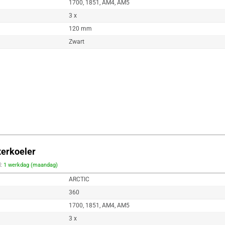
1700, 1851, AM4, AM5
3 x
120 mm
Zwart
terkoeler
d:
1 werkdag (maandag)
ARCTIC
360
1700, 1851, AM4, AM5
3 x