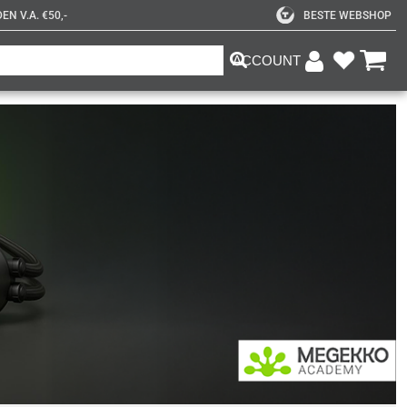
N V.A. €50,-
BESTE WEBSHOP
ACCOUNT