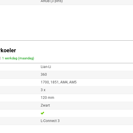
ARGB (3 pins)
rkoeler
d:
1 werkdag (maandag)
Lian-Li
360
1700, 1851, AM4, AM5
3 x
120 mm
Zwart
L-Connect 3