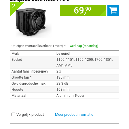
2
69,
90
Uit eigen voorraad leverbaar. Levertijd:
1 werkdag (maandag)
Merk
be quiet!
Socket
1150, 1151, 1155, 1200, 1700, 1851,
AM4, AM5
Aantal fans inbegrepen
2 x
Grootte fan 1
135 mm
Geluidsproductie max
23.3 dB
Hoogte
168 mm
Materiaal
Aluminium, Koper
Vergelijk product
Meer productinformatie