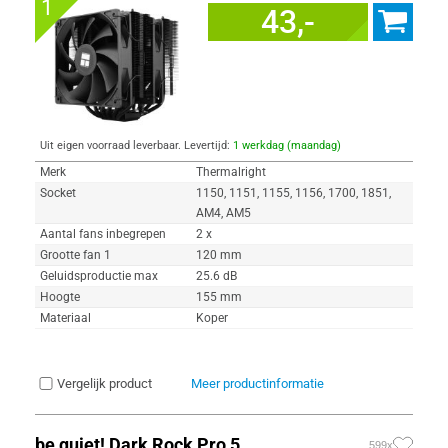
1
43,-
Uit eigen voorraad leverbaar. Levertijd:
1 werkdag (maandag)
Merk
Thermalright
Socket
1150, 1151, 1155, 1156, 1700, 1851,
AM4, AM5
Aantal fans inbegrepen
2 x
Grootte fan 1
120 mm
Geluidsproductie max
25.6 dB
Hoogte
155 mm
Materiaal
Koper
Vergelijk product
Meer productinformatie
be quiet! Dark Rock Pro 5
599x