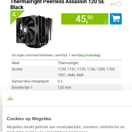
Thermalright Peerless Assassin 120 SE
97x
Black
4
45,
90
Uit eigen voorraad leverbaar. Levertijd:
1 werkdag (maandag)
Merk
Thermalright
Socket
1150, 1151, 1155, 1156, 1200, 1700,
1851, AM4, AM5
Aantal fans inbegrepen
2 x
Grootte fan 1
120 mm
Geluidsproductie max
25.6 dB
Hoogte
155 mm
Materiaal
Aluminium, Koper
Cookies op Megekko.
Vergelijk product
Meer productinformatie
Megekko maakt gebruik van noodzakelijke, voorkeur, statistische en