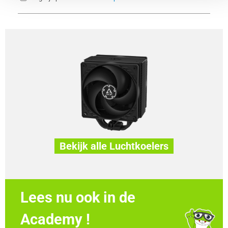
Bekijk alle Luchtkoelers
Lees nu ook in de
Academy !