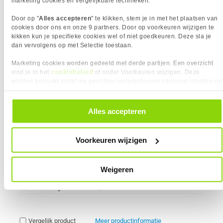
marketing cookies en vergelijkbare technieken.
Door op "
Alles accepteren
" te klikken, stem je in met het plaatsen van
Gesponsord
cookies door ons en onze 9 partners. Door op voorkeuren wijzigen te
MSI MAG COREFROZR AA13
40x
kikken kun je specifieke cookies wel of niet goedkeuren. Deze sla je
5
dan vervolgens op met Selectie toestaan.
Meest getoonde prijs
34,90
laatste 90 dagen:
Marketing cookies worden gedeeld met derde partijen. Een overzicht
24,
95
cookiebeleid
vind je in het
of onder Voorkeuren wijzigen. Deze
worden gebruikt zodat we gerichter reclamebanners kunnen inzetten op
Aanrader
andere websites. In onze cookievoorkeuren vind je een overzicht van
alle cookies. Je kunt je gegeven toestemming altijd intrekken, dit doe je
door in de footer van onze website te klikken op ‘Cookievoorkeuren’
Alles accepteren
Uit eigen voorraad leverbaar. Levertijd:
1 werkdag (maandag)
onder het kopje ‘Mijn gegevens’.
Merk
MSI
Socket
1700, 1851, AM4, AM5
Voorkeuren wijzigen
Aantal fans inbegrepen
1 x
Grootte fan 1
120 mm
Hoogte
152 mm
Weigeren
Materiaal
Aluminium, Koper
LED Verlichting
Vergelijk product
Meer productinformatie