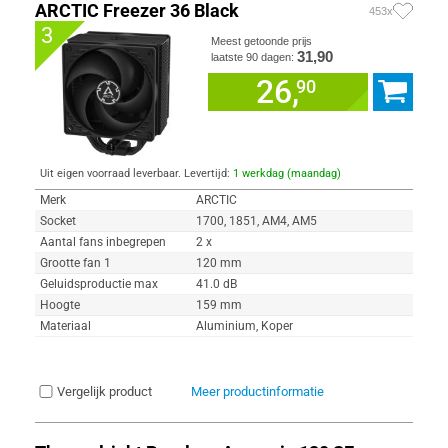
ARCTIC Freezer 36 Black
453x
3
Meest getoonde prijs
31,90
laatste 90 dagen:
26,
90
Uit eigen voorraad leverbaar. Levertijd:
1 werkdag (maandag)
Merk
ARCTIC
Socket
1700, 1851, AM4, AM5
Aantal fans inbegrepen
2 x
Grootte fan 1
120 mm
Geluidsproductie max
41.0 dB
Hoogte
159 mm
Materiaal
Aluminium, Koper
Vergelijk product
Meer productinformatie