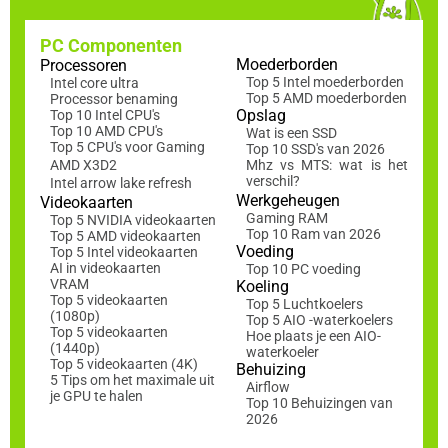
PC Componenten
Moederborden
Processoren
Top 5 Intel moederborden
Intel core ultra
Top 5 AMD moederborden
Processor benaming
Opslag
Top 10 Intel CPU's
Top 10 AMD CPU's
Wat is een SSD
Top 5 CPU's voor Gaming
Top 10 SSD's van 2026
AMD X3D2
Mhz vs MTS: wat is het
verschil?
Intel arrow lake refresh
Werkgeheugen
Videokaarten
Gaming RAM
Top 5 NVIDIA videokaarten
Top 10 Ram van 2026
Top 5 AMD videokaarten
Voeding
Top 5 Intel videokaarten
AI in videokaarten
Top 10 PC voeding
VRAM
Koeling
Top 5 videokaarten
Top 5 Luchtkoelers
(1080p)
Top 5 AIO -waterkoelers
Top 5 videokaarten
Hoe plaats je een AIO-
(1440p)
waterkoeler
Top 5 videokaarten (4K)
Behuizing
5 Tips om het maximale uit
Airflow
je GPU te halen
Top 10 Behuizingen van
2026