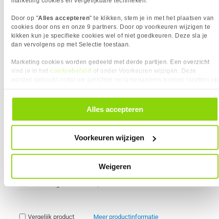
marketing cookies en vergelijkbare technieken.
Door op "
Alles accepteren
" te klikken, stem je in met het plaatsen van
Gesponsord
cookies door ons en onze 9 partners. Door op voorkeuren wijzigen te
MSI MAG COREFROZR AA13
38x
kikken kun je specifieke cookies wel of niet goedkeuren. Deze sla je
5
dan vervolgens op met Selectie toestaan.
Meest getoonde prijs
34,90
laatste 90 dagen:
Marketing cookies worden gedeeld met derde partijen. Een overzicht
24,
95
cookiebeleid
vind je in het
of onder Voorkeuren wijzigen. Deze
worden gebruikt zodat we gerichter reclamebanners kunnen inzetten op
Aanrader
andere websites. In onze cookievoorkeuren vind je een overzicht van
alle cookies. Je kunt je gegeven toestemming altijd intrekken, dit doe je
door in de footer van onze website te klikken op ‘Cookievoorkeuren’
Alles accepteren
Uit eigen voorraad leverbaar. Levertijd:
1 werkdag (maandag)
onder het kopje ‘Mijn gegevens’.
Merk
MSI
Socket
1700, 1851, AM4, AM5
Voorkeuren wijzigen
Aantal fans inbegrepen
1 x
Grootte fan 1
120 mm
Hoogte
152 mm
Weigeren
Materiaal
Aluminium, Koper
LED Verlichting
Vergelijk product
Meer productinformatie