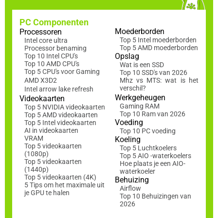
PC Componenten
Moederborden
Processoren
Top 5 Intel moederborden
Intel core ultra
Top 5 AMD moederborden
Processor benaming
Opslag
Top 10 Intel CPU's
Top 10 AMD CPU's
Wat is een SSD
Top 5 CPU's voor Gaming
Top 10 SSD's van 2026
AMD X3D2
Mhz vs MTS: wat is het
verschil?
Intel arrow lake refresh
Werkgeheugen
Videokaarten
Gaming RAM
Top 5 NVIDIA videokaarten
Top 10 Ram van 2026
Top 5 AMD videokaarten
Voeding
Top 5 Intel videokaarten
AI in videokaarten
Top 10 PC voeding
VRAM
Koeling
Top 5 videokaarten
Top 5 Luchtkoelers
(1080p)
Top 5 AIO -waterkoelers
Top 5 videokaarten
Hoe plaats je een AIO-
(1440p)
waterkoeler
Top 5 videokaarten (4K)
Behuizing
5 Tips om het maximale uit
Airflow
je GPU te halen
Top 10 Behuizingen van
2026