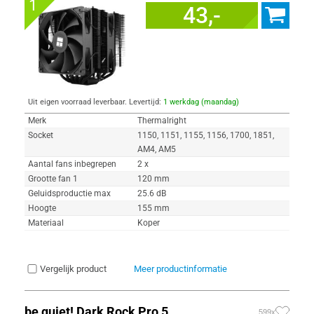
1
43,-
Uit eigen voorraad leverbaar. Levertijd:
1 werkdag (maandag)
Merk
Thermalright
Socket
1150, 1151, 1155, 1156, 1700, 1851,
AM4, AM5
Aantal fans inbegrepen
2 x
Grootte fan 1
120 mm
Geluidsproductie max
25.6 dB
Hoogte
155 mm
Materiaal
Koper
Vergelijk product
Meer productinformatie
be quiet! Dark Rock Pro 5
599x