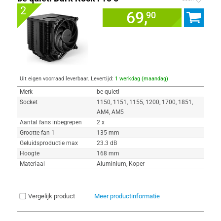
2
69,
90
Uit eigen voorraad leverbaar. Levertijd:
1 werkdag (maandag)
Merk
be quiet!
Socket
1150, 1151, 1155, 1200, 1700, 1851,
AM4, AM5
Aantal fans inbegrepen
2 x
Grootte fan 1
135 mm
Geluidsproductie max
23.3 dB
Hoogte
168 mm
Materiaal
Aluminium, Koper
Vergelijk product
Meer productinformatie