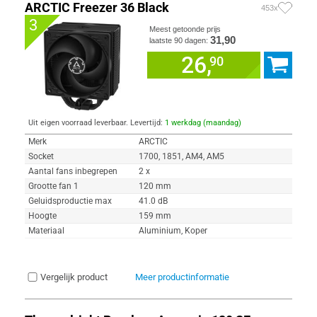
ARCTIC Freezer 36 Black
453x
3
Meest getoonde prijs
31,90
laatste 90 dagen:
26,
90
Uit eigen voorraad leverbaar. Levertijd:
1 werkdag (maandag)
Merk
ARCTIC
Socket
1700, 1851, AM4, AM5
Aantal fans inbegrepen
2 x
Grootte fan 1
120 mm
Geluidsproductie max
41.0 dB
Hoogte
159 mm
Materiaal
Aluminium, Koper
Vergelijk product
Meer productinformatie