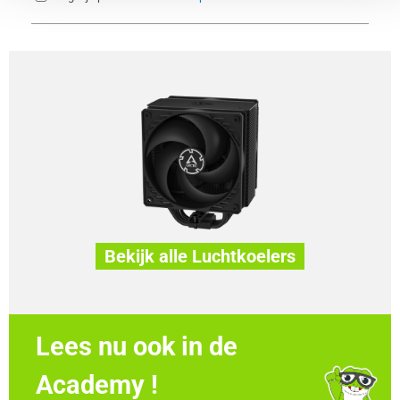
Bekijk alle Luchtkoelers
Lees nu ook in de
Academy !