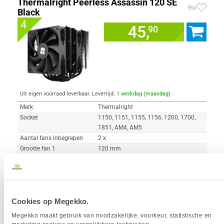
Thermalright Peerless Assassin 120 SE
95x
Black
4
45,
90
Uit eigen voorraad leverbaar. Levertijd:
1 werkdag (maandag)
Merk
Thermalright
Socket
1150, 1151, 1155, 1156, 1200, 1700,
1851, AM4, AM5
Aantal fans inbegrepen
2 x
Grootte fan 1
120 mm
Geluidsproductie max
25.6 dB
Hoogte
155 mm
Materiaal
Aluminium, Koper
Cookies op Megekko.
Vergelijk product
Meer productinformatie
Megekko maakt gebruik van noodzakelijke, voorkeur, statistische en