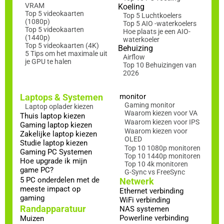
VRAM
Koeling
Top 5 videokaarten
Top 5 Luchtkoelers
(1080p)
Top 5 AIO -waterkoelers
Top 5 videokaarten
Hoe plaats je een AIO-
(1440p)
waterkoeler
Top 5 videokaarten (4K)
Behuizing
5 Tips om het maximale uit
Airflow
je GPU te halen
Top 10 Behuizingen van
2026
Laptops & Systemen
monitor
Gaming monitor
Laptop oplader kiezen
Waarom kiezen voor VA
Thuis laptop kiezen
Waarom kiezen voor IPS
Gaming laptop kiezen
Waarom kiezen voor
Zakelijke laptop kiezen
OLED
Studie laptop kiezen
Top 10 1080p monitoren
Gaming PC Systemen
Top 10 1440p monitoren
Hoe upgrade ik mijn
Top 10 4k monitoren
game PC?
G-Sync vs FreeSync
5 PC onderdelen met de
Netwerk
meeste impact op
Ethernet verbinding
gaming
WiFi verbinding
Randapparatuur
NAS systemen
Powerline verbinding
Muizen