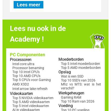
Lees meer
Lees nu ook in de
Academy !
PC Componenten
Moederborden
Processoren
Top 5 Intel moederborden
Intel core ultra
Top 5 AMD moederborden
Processor benaming
Opslag
Top 10 Intel CPU's
Top 10 AMD CPU's
Wat is een SSD
Top 5 CPU's voor Gaming
Top 10 SSD's van 2026
AMD X3D2
Mhz vs MTS: wat is het
verschil?
Intel arrow lake refresh
Werkgeheugen
Videokaarten
Gaming RAM
Top 5 NVIDIA videokaarten
Top 10 Ram van 2026
Top 5 AMD videokaarten
Voeding
Top 5 Intel videokaarten
AI in videokaarten
Top 10 PC voeding