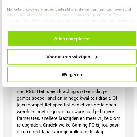
Lees meer
Marketing cookies worden gedeeld met derde partijen. Een overzicht
cookiebeleid
vind je in het
of onder Voorkeuren wijzigen. Deze
worden gebruikt zodat we gerichter reclamebanners kunnen inzetten op
andere websites. In onze cookievoorkeuren vind je een overzicht van
alle cookies. Je kunt je gegeven toestemming altijd intrekken, dit doe je
door in de footer van onze website te klikken op ‘Cookievoorkeuren’
Alles accepteren
onder het kopje ‘Mijn gegevens’.
Voorkeuren wijzigen
Weigeren
Gaming PC systemen
Een Gaming PC is meer dan alleen een computer
met RGB. Het is een krachtig systeem dat je
games soepel, snel en in hoge kwaliteit draait. Of
je nu competitief speelt of geniet van grote open
werelden: met de juiste hardware haal je hogere
framerates, snellere laadtijden en meer vrijheid om
te upgraden. Ontdek welke Gaming PC bij jou past
en ga direct klaar-voor-gebruik aan de slag