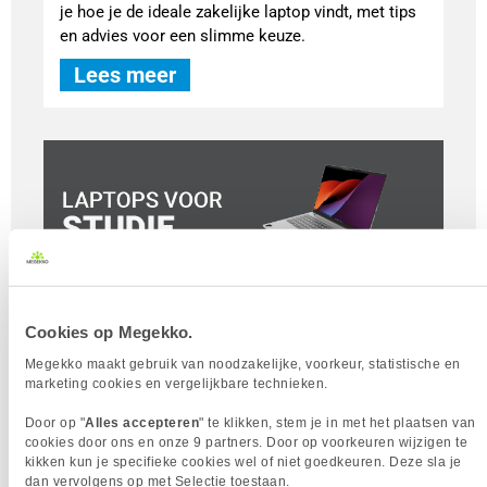
je hoe je de ideale zakelijke laptop vindt, met tips
en advies voor een slimme keuze.
Lees meer
Beste laptops voor studie
Cookies op Megekko.
Het is belangrijk een laptop te kiezen die bij je
Megekko maakt gebruik van noodzakelijke, voorkeur, statistische en
studie past én duurzaam is. Zo kun je er jaren mee
marketing cookies en vergelijkbare technieken.
doen en bespaar je op de lange termijn. Let bij
aanschaf op zaken zoals minimale specificaties
Door op "
Alles accepteren
" te klikken, stem je in met het plaatsen van
cookies door ons en onze 9 partners. Door op voorkeuren wijzigen te
van je school. Lees in onze blog alles over tips en
kikken kun je specifieke cookies wel of niet goedkeuren. Deze sla je
advies om de perfecte studie-laptop te vinden.
dan vervolgens op met Selectie toestaan.