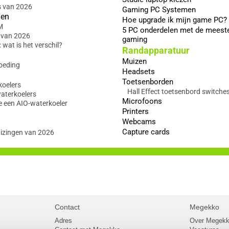
s van 2026
Gaming PC Systemen
gen
Hoe upgrade ik mijn game PC?
M
5 PC onderdelen met de meest
 van 2026
gaming
wat is het verschil?
Randapparatuur
Muizen
oeding
Headsets
Toetsenborden
koelers
Hall Effect toetsenbord switche
waterkoelers
Microfoons
e een AIO-waterkoeler
Printers
Webcams
Capture cards
izingen van 2026
Contact
Megekko
Adres
Over Megek