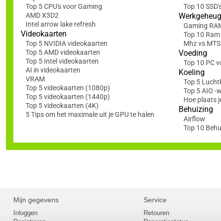
Top 5 CPU's voor Gaming
Top 10 SSD'
AMD X3D2
Werkgeheu
Intel arrow lake refresh
Gaming RA
Videokaarten
Top 10 Ram
Top 5 NVIDIA videokaarten
Mhz vs MTS: 
Top 5 AMD videokaarten
Voeding
Top 5 Intel videokaarten
Top 10 PC v
AI in videokaarten
Koeling
VRAM
Top 5 Lucht
Top 5 videokaarten (1080p)
Top 5 AIO -
Top 5 videokaarten (1440p)
Hoe plaats j
Top 5 videokaarten (4K)
Behuizing
5 Tips om het maximale uit je GPU te halen
Airflow
Top 10 Behu
Mijn gegevens
Service
Inloggen
Retouren