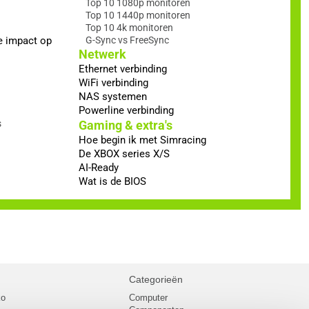
Top 10 1080p monitoren
Top 10 1440p monitoren
Top 10 4k monitoren
e impact op
G-Sync vs FreeSync
Netwerk
Ethernet verbinding
WiFi verbinding
NAS systemen
Powerline verbinding
s
Gaming & extra's
Hoe begin ik met Simracing
De XBOX series X/S
AI-Ready
Wat is de BIOS
Categorieën
ko
Computer