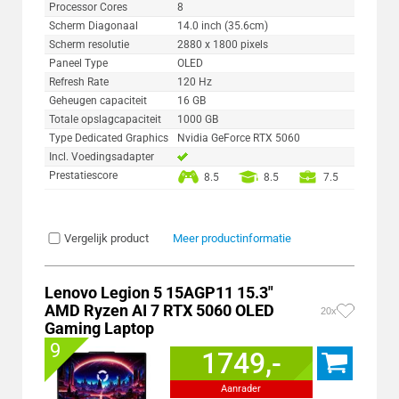
Processor Cores
8
Scherm Diagonaal
14.0 inch (35.6cm)
Scherm resolutie
2880 x 1800 pixels
Paneel Type
OLED
Refresh Rate
120 Hz
Geheugen capaciteit
16 GB
Totale opslagcapaciteit
1000 GB
Type Dedicated Graphics
Nvidia GeForce RTX 5060
Incl. Voedingsadapter
Prestatiescore
8.5
8.5
7.5
Vergelijk product
Meer productinformatie
Lenovo Legion 5 15AGP11 15.3"
AMD Ryzen AI 7 RTX 5060 OLED
20x
Gaming Laptop
9
1749,-
Aanrader