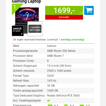
Gaming Laptop
1
1699,-
Aanrader
Uit eigen voorraad leverbaar. Levertijd:
1 werkdag (maandag)
Merk
Lenovo
Processorgeneratie
AMD Ryzen 200 Series
Processor Serie
AMD Ryzen 7
Processor Cores
8
Scherm Diagonaal
15.3 inch (38.9cm)
Scherm resolutie
2560 x 1600 pixels
Paneel Type
OLED
Refresh Rate
165 Hz
Geheugen capaciteit
32 GB
Totale opslagcapaciteit
1000 GB
Type Dedicated Graphics
Nvidia GeForce RTX 5060
Incl. Voedingsadapter
Prestatiescore