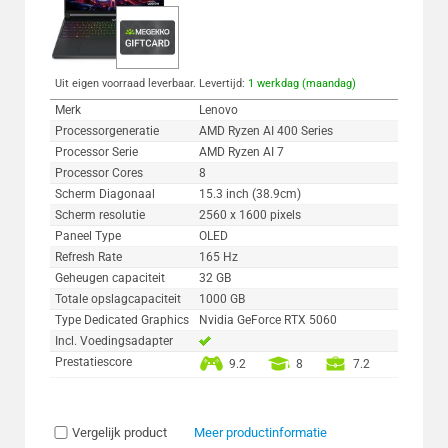
Uit eigen voorraad leverbaar. Levertijd:
1 werkdag (maandag)
Merk
Lenovo
Processorgeneratie
AMD Ryzen AI 400 Series
Processor Serie
AMD Ryzen AI 7
Processor Cores
8
Scherm Diagonaal
15.3 inch (38.9cm)
Scherm resolutie
2560 x 1600 pixels
Paneel Type
OLED
Refresh Rate
165 Hz
Geheugen capaciteit
32 GB
Totale opslagcapaciteit
1000 GB
Type Dedicated Graphics
Nvidia GeForce RTX 5060
Incl. Voedingsadapter
Prestatiescore
9.2
8
7.2
Vergelijk product
Meer productinformatie