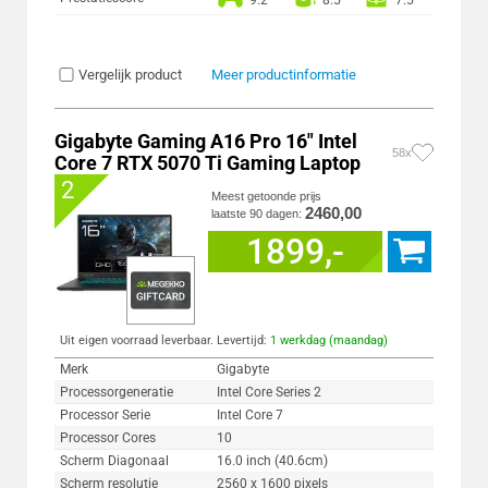
9.2
8.5
7.5
Vergelijk product
Meer productinformatie
Gigabyte Gaming A16 Pro 16" Intel
58x
Core 7 RTX 5070 Ti Gaming Laptop
2
Meest getoonde prijs
2460,00
laatste 90 dagen:
1899,-
Uit eigen voorraad leverbaar. Levertijd:
1 werkdag (maandag)
Merk
Gigabyte
Processorgeneratie
Intel Core Series 2
Processor Serie
Intel Core 7
Processor Cores
10
Scherm Diagonaal
16.0 inch (40.6cm)
Scherm resolutie
2560 x 1600 pixels