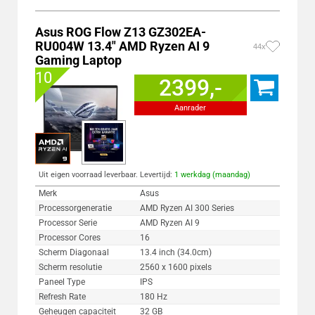
Asus ROG Flow Z13 GZ302EA-
RU004W 13.4" AMD Ryzen AI 9
44x
Gaming Laptop
10
2399,-
Aanrader
Uit eigen voorraad leverbaar. Levertijd:
1 werkdag (maandag)
Merk
Asus
Processorgeneratie
AMD Ryzen AI 300 Series
Processor Serie
AMD Ryzen AI 9
Processor Cores
16
Scherm Diagonaal
13.4 inch (34.0cm)
Scherm resolutie
2560 x 1600 pixels
Paneel Type
IPS
Refresh Rate
180 Hz
Geheugen capaciteit
32 GB