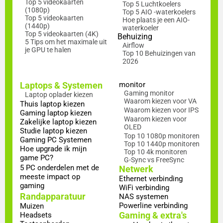
Top 5 videokaarten
Top 5 Luchtkoelers
(1080p)
Top 5 AIO -waterkoelers
Top 5 videokaarten
Hoe plaats je een AIO-
(1440p)
waterkoeler
Top 5 videokaarten (4K)
Behuizing
5 Tips om het maximale uit
Airflow
je GPU te halen
Top 10 Behuizingen van
2026
Laptops & Systemen
monitor
Gaming monitor
Laptop oplader kiezen
Waarom kiezen voor VA
Thuis laptop kiezen
Waarom kiezen voor IPS
Gaming laptop kiezen
Waarom kiezen voor
Zakelijke laptop kiezen
OLED
Studie laptop kiezen
Top 10 1080p monitoren
Gaming PC Systemen
Top 10 1440p monitoren
Hoe upgrade ik mijn
Top 10 4k monitoren
game PC?
G-Sync vs FreeSync
5 PC onderdelen met de
Netwerk
meeste impact op
Ethernet verbinding
gaming
WiFi verbinding
Randapparatuur
NAS systemen
Powerline verbinding
Muizen
Gaming & extra's
Headsets