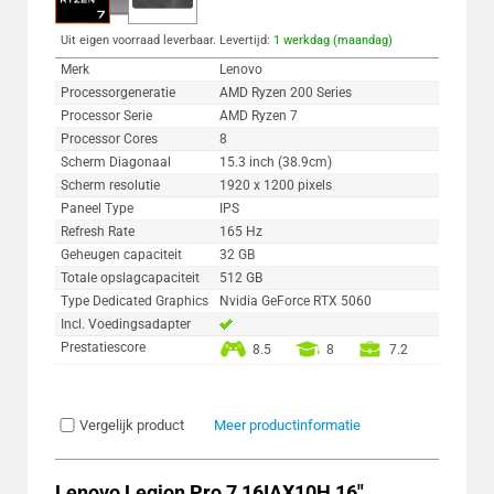
Uit eigen voorraad leverbaar. Levertijd:
1 werkdag (maandag)
Merk
Lenovo
Processorgeneratie
AMD Ryzen 200 Series
Processor Serie
AMD Ryzen 7
Processor Cores
8
Scherm Diagonaal
15.3 inch (38.9cm)
Scherm resolutie
1920 x 1200 pixels
Paneel Type
IPS
Refresh Rate
165 Hz
Geheugen capaciteit
32 GB
Totale opslagcapaciteit
512 GB
Type Dedicated Graphics
Nvidia GeForce RTX 5060
Incl. Voedingsadapter
Prestatiescore
8.5
8
7.2
Vergelijk product
Meer productinformatie
Lenovo Legion Pro 7 16IAX10H 16"