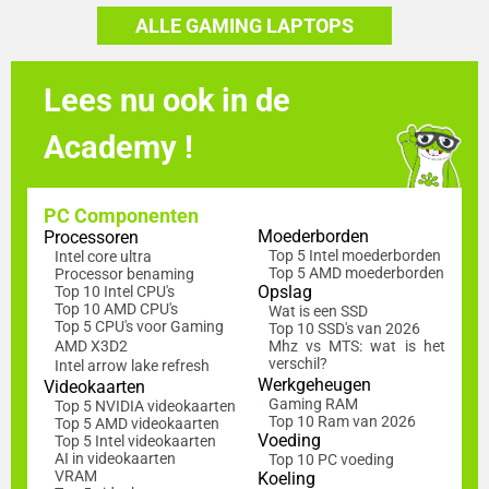
ALLE GAMING LAPTOPS
Lees nu ook in de
Academy !
PC Componenten
Moederborden
Processoren
Top 5 Intel moederborden
Intel core ultra
Top 5 AMD moederborden
Processor benaming
Opslag
Top 10 Intel CPU's
Top 10 AMD CPU's
Wat is een SSD
Top 5 CPU's voor Gaming
Top 10 SSD's van 2026
AMD X3D2
Mhz vs MTS: wat is het
verschil?
Intel arrow lake refresh
Werkgeheugen
Videokaarten
Gaming RAM
Top 5 NVIDIA videokaarten
Top 10 Ram van 2026
Top 5 AMD videokaarten
Voeding
Top 5 Intel videokaarten
AI in videokaarten
Top 10 PC voeding
VRAM
Koeling