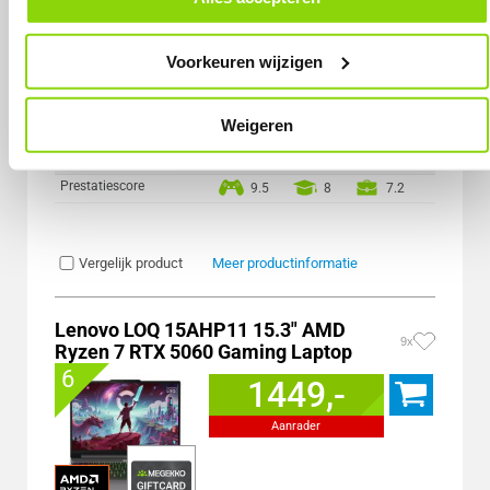
Scherm Diagonaal
16.0 inch (40.6cm)
onder het kopje ‘Mijn gegevens’.
Scherm resolutie
2560 x 1600 pixels
Paneel Type
OLED
Voorkeuren wijzigen
Refresh Rate
165 Hz
Geheugen capaciteit
32 GB
Totale opslagcapaciteit
1000 GB
Weigeren
Type Dedicated Graphics
Nvidia GeForce RTX 5070 Ti
Incl. Voedingsadapter
Prestatiescore
9.5
8
7.2
Vergelijk product
Meer productinformatie
Lenovo LOQ 15AHP11 15.3" AMD
9x
Ryzen 7 RTX 5060 Gaming Laptop
6
1449,-
Aanrader