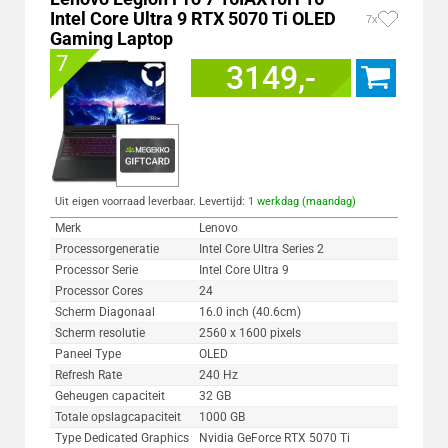
Intel Core Ultra 9 RTX 5070 Ti OLED
7x
Gaming Laptop
7
3149,-
Uit eigen voorraad leverbaar. Levertijd:
1 werkdag (maandag)
Merk
Lenovo
Processorgeneratie
Intel Core Ultra Series 2
Processor Serie
Intel Core Ultra 9
Processor Cores
24
Scherm Diagonaal
16.0 inch (40.6cm)
Scherm resolutie
2560 x 1600 pixels
Paneel Type
OLED
Refresh Rate
240 Hz
Geheugen capaciteit
32 GB
Totale opslagcapaciteit
1000 GB
Type Dedicated Graphics
Nvidia GeForce RTX 5070 Ti