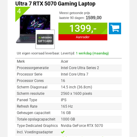
Ultra 7 RTX 5070 Gaming Laptop
4
Meest getoonde prijs
1599,00
laatste 90 dagen:
1399,-
Aanrader
Uit eigen voorraad leverbaar. Levertijd:
1 werkdag (maandag)
Merk
Acer
Processorgeneratie
Intel Core Ultra Series 2
Processor Serie
Intel Core Ultra 7
Processor Cores
16
Scherm Diagonaal
14.5 inch (36.8cm)
Scherm resolutie
2560 x 1600 pixels
Paneel Type
IPS
Refresh Rate
165 Hz
Geheugen capaciteit
16 GB
Totale opslagcapaciteit
1000 GB
Type Dedicated Graphics
Nvidia GeForce RTX 5070
Incl. Voedingsadapter