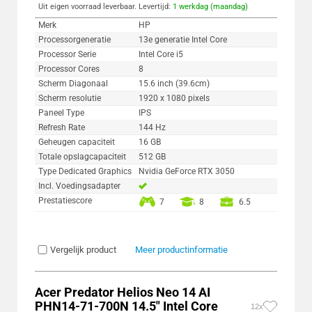
Uit eigen voorraad leverbaar. Levertijd:
1 werkdag (maandag)
Merk
HP
Processorgeneratie
13e generatie Intel Core
Processor Serie
Intel Core i5
Processor Cores
8
Scherm Diagonaal
15.6 inch (39.6cm)
Scherm resolutie
1920 x 1080 pixels
Paneel Type
IPS
Refresh Rate
144 Hz
Geheugen capaciteit
16 GB
Totale opslagcapaciteit
512 GB
Type Dedicated Graphics
Nvidia GeForce RTX 3050
Incl. Voedingsadapter
Prestatiescore
7
8
6.5
Vergelijk product
Meer productinformatie
Acer Predator Helios Neo 14 AI
PHN14-71-700N 14.5" Intel Core
12x