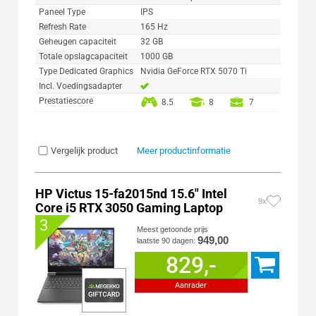
Paneel Type
IPS
Refresh Rate
165 Hz
Geheugen capaciteit
32 GB
Totale opslagcapaciteit
1000 GB
Type Dedicated Graphics
Nvidia GeForce RTX 5070 Ti
Incl. Voedingsadapter
Prestatiescore
8.5
8
7
Vergelijk product
Meer productinformatie
HP Victus 15-fa2015nd 15.6" Intel
9x
Core i5 RTX 3050 Gaming Laptop
3
Meest getoonde prijs
949,00
laatste 90 dagen:
829,-
Aanrader