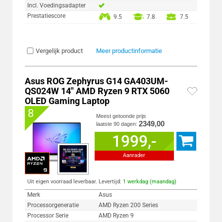
Incl. Voedingsadapter
Prestatiescore
9.5
7.8
7.5
Vergelijk product
Meer productinformatie
Asus ROG Zephyrus G14 GA403UM-
QS024W 14" AMD Ryzen 9 RTX 5060
OLED Gaming Laptop
8
Meest getoonde prijs
2349,00
laatste 90 dagen:
1999,-
Aanrader
Uit eigen voorraad leverbaar. Levertijd:
1 werkdag (maandag)
Merk
Asus
Processorgeneratie
AMD Ryzen 200 Series
Processor Serie
AMD Ryzen 9