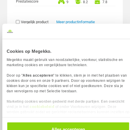
Prestatiescore
9
8.2
7.8
Vergelijk product
Meer productinformatie
Lenovo Legion Pro 5 16IAX10H 16"
Intel Core Ultra 9 RTX 5070 Ti OLED
19x
Gaming Laptop
Cookies op Megekko.
5
2769,-
Megekko maakt gebruik van noodzakelijke, voorkeur, statistische en
marketing cookies en vergelijkbare technieken.
Door op "
Alles accepteren
" te klikken, stem je in met het plaatsen van
cookies door ons en onze 9 partners. Door op voorkeuren wijzigen te
kikken kun je specifieke cookies wel of niet goedkeuren. Deze sla je
dan vervolgens op met Selectie toestaan.
Uit eigen voorraad leverbaar. Levertijd:
1 werkdag (maandag)
Marketing cookies worden gedeeld met derde partijen. Een overzicht
cookiebeleid
Merk
Lenovo
vind je in het
of onder Voorkeuren wijzigen. Deze
worden gebruikt zodat we gerichter reclamebanners kunnen inzetten op
Processorgeneratie
Intel Core Ultra Series 2
andere websites. In onze cookievoorkeuren vind je een overzicht van
Processor Serie
Intel Core Ultra 9
alle cookies. Je kunt je gegeven toestemming altijd intrekken, dit doe je
Processor Cores
24
door in de footer van onze website te klikken op ‘Cookievoorkeuren’
Alles accepteren