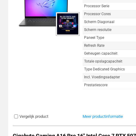
Processor Serie
Processor Cores
Scherm Diagonaal
Scherm resolutie
Paneel Type
Refresh Rate
Geheugen capaciteit
Totale opslagcapaciteit
Type Dedicated Graphics
Incl. Voedingsadapter
Prestatiescore
Vergelijk product
Meer productinformatie
Gigabyte Gaming A16 Pro 16" Intel Core 7 RTX 50