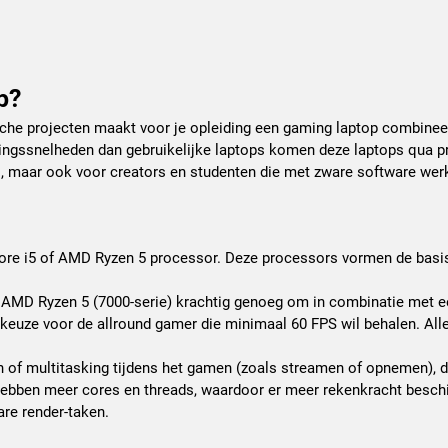
p?
sche projecten maakt voor je opleiding een gaming laptop combineer
ingssnelheden dan gebruikelijke laptops komen deze laptops qua pr
s, maar ook voor creators en studenten die met zware software wer
 Core i5 of AMD Ryzen 5 processor. Deze processors vormen de bas
een AMD Ryzen 5 (7000-serie) krachtig genoeg om in combinatie me
keuze voor de allround gamer die minimaal 60 FPS wil behalen. All
 of multitasking tijdens het gamen (zoals streamen of opnemen), da
hebben meer cores en threads, waardoor er meer rekenkracht beschik
are render-taken.