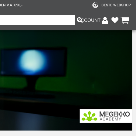
N V.A. €50,-
BESTE WEBSHOP
ACCOUNT