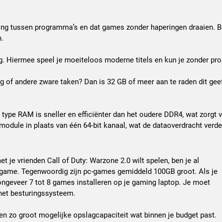
king tussen programma’s en dat games zonder haperingen draaien. 
n.
. Hiermee speel je moeiteloos moderne titels en kun je zonder pr
ng of andere zware taken? Dan is 32 GB of meer aan te raden dit ge
ype RAM is sneller en efficiënter dan het oudere DDR4, wat zorgt v
module in plaats van één 64-bit kanaal, wat de dataoverdracht verder
t je vrienden Call of Duty: Warzone 2.0 wilt spelen, ben je al
 game. Tegenwoordig zijn pc-games gemiddeld 100GB groot. Als je
ongeveer 7 tot 8 games installeren op je gaming laptop. Je moet
 het besturingssysteem.
en zo groot mogelijke opslagcapaciteit wat binnen je budget past.