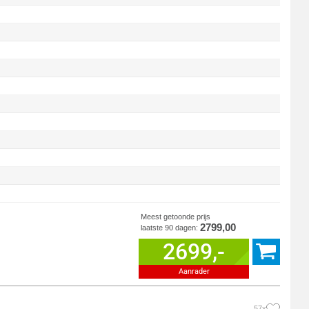
Meest getoonde prijs
2799,00
laatste 90 dagen:
2699,-
Aanrader
57x