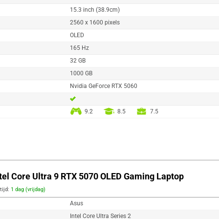
15.3 inch (38.9cm)
2560 x 1600 pixels
OLED
165 Hz
32 GB
1000 GB
Nvidia GeForce RTX 5060
9.2
8.5
7.5
l Core Ultra 9 RTX 5070 OLED Gaming Laptop
tijd:
1 dag (vrijdag)
Asus
Intel Core Ultra Series 2