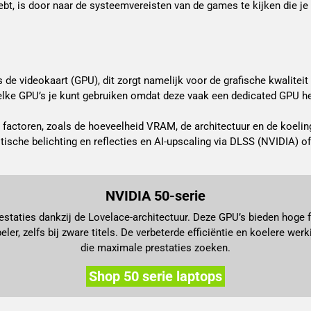
t, is door naar de systeemvereisten van de games te kijken die je
 de videokaart (GPU), dit zorgt namelijk voor de grafische kwalitei
welke GPU’s je kunt gebruiken omdat deze vaak een dedicated GPU h
e factoren, zoals de hoeveelheid VRAM, de architectuur en de koel
tische belichting en reflecties en AI-upscaling via DLSS (NVIDIA) 
NVIDIA 50-serie
staties dankzij de Lovelace-architectuur. Deze GPU’s bieden hoge f
eler, zelfs bij zware titels. De verbeterde efficiëntie en koelere w
die maximale prestaties zoeken.
Shop 50 serie laptops