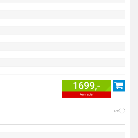
1699,-
Aanrader
12x