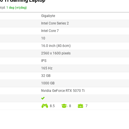
tijd:
1 dag (vrijdag)
Gigabyte
Intel Core Series 2
Intel Core 7
10
16.0 inch (40.6cm)
2560 x 1600 pixels
IPS
165 Hz
32 GB
1000 GB
Nvidia GeForce RTX 5070 Ti
8.5
8
7