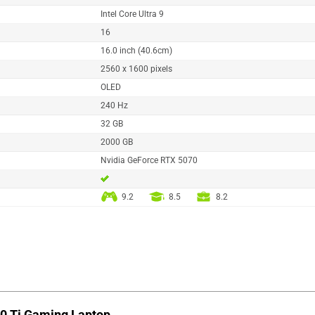
Intel Core Ultra 9
16
16.0 inch (40.6cm)
2560 x 1600 pixels
OLED
240 Hz
32 GB
2000 GB
Nvidia GeForce RTX 5070
9.2
8.5
8.2
70 Ti Gaming Laptop