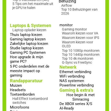
Behuizing
5 Tips om het maximale uit
Airflow
je GPU te halen
Top 10 Behuizingen van
2026
Laptops & Systemen
monitor
Gaming monitor
Laptop oplader kiezen
Waarom kiezen voor VA
Thuis laptop kiezen
Waarom kiezen voor IPS
Gaming laptop kiezen
Waarom kiezen voor
Zakelijke laptop kiezen
OLED
Studie laptop kiezen
Top 10 1080p monitoren
Gaming PC Systemen
Top 10 1440p monitoren
Hoe upgrade ik mijn
Top 10 4k monitoren
game PC?
G-Sync vs FreeSync
5 PC onderdelen met de
Netwerk
meeste impact op
Ethernet verbinding
gaming
WiFi verbinding
Randapparatuur
NAS systemen
Powerline verbinding
Muizen
Gaming & extra's
Headsets
Toetsenborden
Hoe begin ik met
Hall Effect toetsenbord
Simracing
switches
De XBOX series X/S
Microfoons
AI-Ready