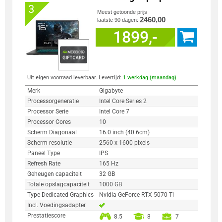
3
Meest getoonde prijs
2460,00
laatste 90 dagen:
1899,-
Uit eigen voorraad leverbaar. Levertijd:
1 werkdag (maandag)
Merk
Gigabyte
Processorgeneratie
Intel Core Series 2
Processor Serie
Intel Core 7
Processor Cores
10
Scherm Diagonaal
16.0 inch (40.6cm)
Scherm resolutie
2560 x 1600 pixels
Paneel Type
IPS
Refresh Rate
165 Hz
Geheugen capaciteit
32 GB
Totale opslagcapaciteit
1000 GB
Type Dedicated Graphics
Nvidia GeForce RTX 5070 Ti
Incl. Voedingsadapter
Prestatiescore
8.5
8
7