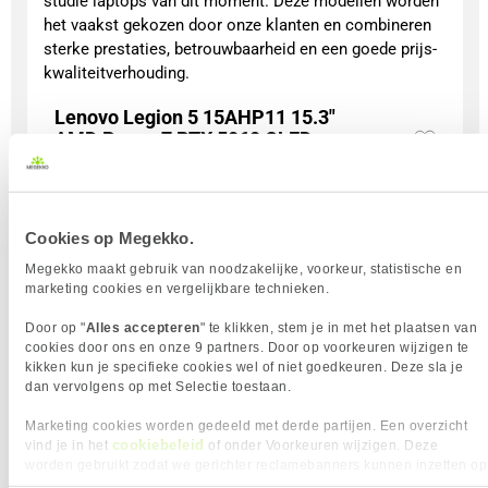
studie laptops van dit moment. Deze modellen worden
het vaakst gekozen door onze klanten en combineren
sterke prestaties, betrouwbaarheid en een goede prijs-
kwaliteitverhouding.
Lenovo Legion 5 15AHP11 15.3"
AMD Ryzen 7 RTX 5060 OLED
56x
Gaming Laptop
1
1699,-
Aanrader
Cookies op Megekko.
Megekko maakt gebruik van noodzakelijke, voorkeur, statistische en
marketing cookies en vergelijkbare technieken.
Door op "
Alles accepteren
" te klikken, stem je in met het plaatsen van
Uit eigen voorraad leverbaar. Levertijd:
1 werkdag (maandag)
cookies door ons en onze 9 partners. Door op voorkeuren wijzigen te
kikken kun je specifieke cookies wel of niet goedkeuren. Deze sla je
Merk
Lenovo
dan vervolgens op met Selectie toestaan.
Processorgeneratie
AMD Ryzen 200 Series
Processor Serie
AMD Ryzen 7
Marketing cookies worden gedeeld met derde partijen. Een overzicht
Processor Cores
8
cookiebeleid
vind je in het
of onder Voorkeuren wijzigen. Deze
Scherm Diagonaal
15.3 inch (38.9cm)
worden gebruikt zodat we gerichter reclamebanners kunnen inzetten op
Scherm resolutie
2560 x 1600 pixels
andere websites. In onze cookievoorkeuren vind je een overzicht van