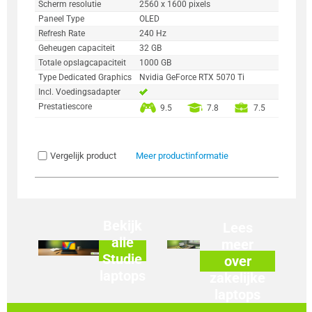
Scherm resolutie
2560 x 1600 pixels
Paneel Type
OLED
Refresh Rate
240 Hz
Geheugen capaciteit
32 GB
Totale opslagcapaciteit
1000 GB
Type Dedicated Graphics
Nvidia GeForce RTX 5070 Ti
Incl. Voedingsadapter
Prestatiescore
9.5
7.8
7.5
Vergelijk product
Meer productinformatie
Bekijk
Lees
alle
meer
Studie
over
laptops
zakelijke
laptops