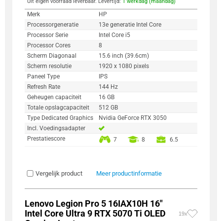
Uit eigen voorraad leverbaar. Levertijd:
1 werkdag (maandag)
Merk
HP
Processorgeneratie
13e generatie Intel Core
Processor Serie
Intel Core i5
Processor Cores
8
Scherm Diagonaal
15.6 inch (39.6cm)
Scherm resolutie
1920 x 1080 pixels
Paneel Type
IPS
Refresh Rate
144 Hz
Geheugen capaciteit
16 GB
Totale opslagcapaciteit
512 GB
Type Dedicated Graphics
Nvidia GeForce RTX 3050
Incl. Voedingsadapter
Prestatiescore
7
8
6.5
Vergelijk product
Meer productinformatie
Lenovo Legion Pro 5 16IAX10H 16"
Intel Core Ultra 9 RTX 5070 Ti OLED
19x