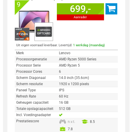
9
699,-
Aanrader
Uit eigen voorraad leverbaar. Levertijd:
1 werkdag (maandag)
Merk
Lenovo
Processorgeneratie
AMD Ryzen 5000 Series
Processor Serie
AMD Ryzen 5
Processor Cores
6
Scherm Diagonaal
14.0 inch (35.6cm)
Scherm resolutie
1920 x 1200 pixels
Paneel Type
IPS
Refresh Rate
60 Hz
Geheugen capaciteit
16 GB
Totale opslagcapaciteit
512 GB
Incl. Voedingsadapter
Prestatiescore
n.v.t.
8.5
7.8