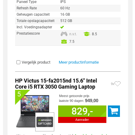
Paneel Type
IPS
Refresh Rate
60 Hz
Geheugen capaciteit
16 GB
Totale opslagcapaciteit
512 GB
Incl. Voedingsadapter
Prestatiescore
n.v.t.
8.5
7.5
Vergelijk product
Meer productinformatie
HP Victus 15-fa2015nd 15.6" Intel
9x
Core i5 RTX 3050 Gaming Laptop
5
Meest getoonde prijs
949,00
laatste 90 dagen:
829,-
Aanrader