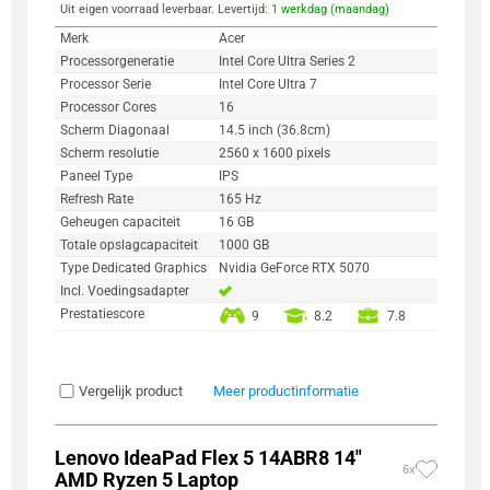
Uit eigen voorraad leverbaar. Levertijd:
1 werkdag (maandag)
Merk
Acer
Processorgeneratie
Intel Core Ultra Series 2
Processor Serie
Intel Core Ultra 7
Processor Cores
16
Scherm Diagonaal
14.5 inch (36.8cm)
Scherm resolutie
2560 x 1600 pixels
Paneel Type
IPS
Refresh Rate
165 Hz
Geheugen capaciteit
16 GB
Totale opslagcapaciteit
1000 GB
Type Dedicated Graphics
Nvidia GeForce RTX 5070
Incl. Voedingsadapter
Prestatiescore
9
8.2
7.8
Vergelijk product
Meer productinformatie
Lenovo IdeaPad Flex 5 14ABR8 14"
6x
AMD Ryzen 5 Laptop