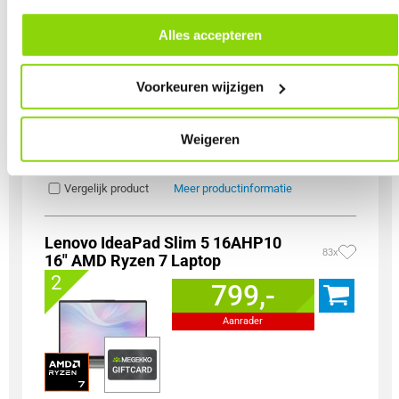
alle cookies. Je kunt je gegeven toestemming altijd intrekken, dit doe je
Paneel Type
OLED
door in de footer van onze website te klikken op ‘Cookievoorkeuren’
Refresh Rate
165 Hz
Alles accepteren
onder het kopje ‘Mijn gegevens’.
Geheugen capaciteit
32 GB
Totale opslagcapaciteit
1000 GB
Voorkeuren wijzigen
Type Dedicated Graphics
Nvidia GeForce RTX 5060
Incl. Voedingsadapter
Prestatiescore
9.2
8.5
7.5
Weigeren
Vergelijk product
Meer productinformatie
Lenovo IdeaPad Slim 5 16AHP10
83x
16" AMD Ryzen 7 Laptop
2
799,-
Aanrader