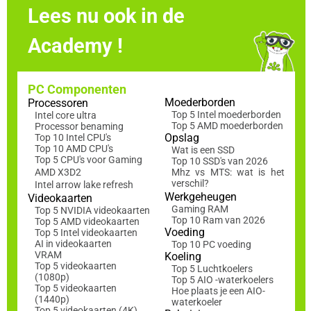
Lees nu ook in de
Academy !
PC Componenten
Moederborden
Processoren
Top 5 Intel moederborden
Intel core ultra
Top 5 AMD moederborden
Processor benaming
Opslag
Top 10 Intel CPU's
Top 10 AMD CPU's
Wat is een SSD
Top 5 CPU's voor Gaming
Top 10 SSD's van 2026
AMD X3D2
Mhz vs MTS: wat is het
verschil?
Intel arrow lake refresh
Werkgeheugen
Videokaarten
Gaming RAM
Top 5 NVIDIA videokaarten
Top 10 Ram van 2026
Top 5 AMD videokaarten
Voeding
Top 5 Intel videokaarten
AI in videokaarten
Top 10 PC voeding
VRAM
Koeling
Top 5 videokaarten
Top 5 Luchtkoelers
(1080p)
Top 5 AIO -waterkoelers
Top 5 videokaarten
Hoe plaats je een AIO-
(1440p)
waterkoeler
Top 5 videokaarten (4K)