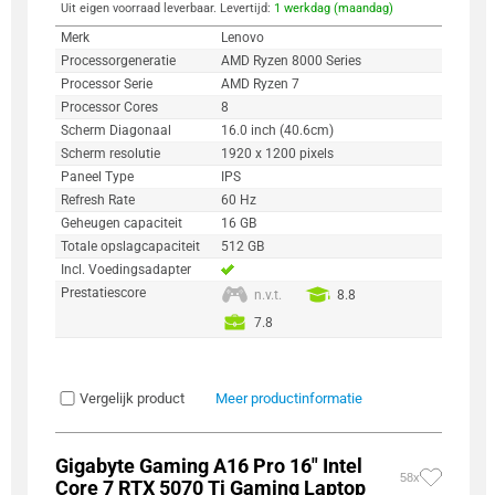
Uit eigen voorraad leverbaar. Levertijd:
1 werkdag (maandag)
Merk
Lenovo
Processorgeneratie
AMD Ryzen 8000 Series
Processor Serie
AMD Ryzen 7
Processor Cores
8
Scherm Diagonaal
16.0 inch (40.6cm)
Scherm resolutie
1920 x 1200 pixels
Paneel Type
IPS
Refresh Rate
60 Hz
Geheugen capaciteit
16 GB
Totale opslagcapaciteit
512 GB
Incl. Voedingsadapter
Prestatiescore
n.v.t.
8.8
7.8
Vergelijk product
Meer productinformatie
Gigabyte Gaming A16 Pro 16" Intel
58x
Core 7 RTX 5070 Ti Gaming Laptop