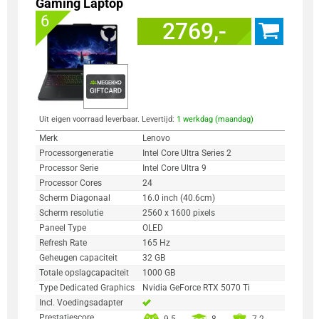
Gaming Laptop
6
2769,-
Uit eigen voorraad leverbaar. Levertijd:
1 werkdag (maandag)
Merk
Lenovo
Processorgeneratie
Intel Core Ultra Series 2
Processor Serie
Intel Core Ultra 9
Processor Cores
24
Scherm Diagonaal
16.0 inch (40.6cm)
Scherm resolutie
2560 x 1600 pixels
Paneel Type
OLED
Refresh Rate
165 Hz
Geheugen capaciteit
32 GB
Totale opslagcapaciteit
1000 GB
Type Dedicated Graphics
Nvidia GeForce RTX 5070 Ti
Incl. Voedingsadapter
Prestatiescore
9.5
8
7.2