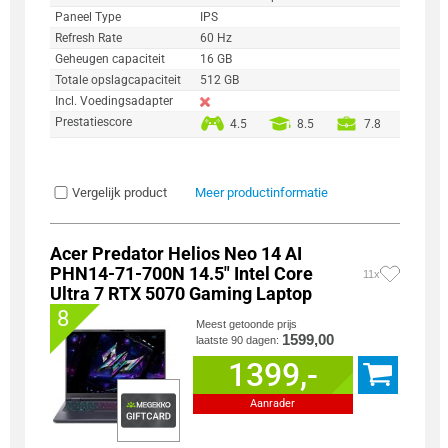
Paneel Type
IPS
Refresh Rate
60 Hz
Geheugen capaciteit
16 GB
Totale opslagcapaciteit
512 GB
Incl. Voedingsadapter
Prestatiescore
4.5
8.5
7.8
Vergelijk product
Meer productinformatie
Acer Predator Helios Neo 14 AI
PHN14-71-700N 14.5" Intel Core
11x
Ultra 7 RTX 5070 Gaming Laptop
8
Meest getoonde prijs
1599,00
laatste 90 dagen:
1399,-
Aanrader