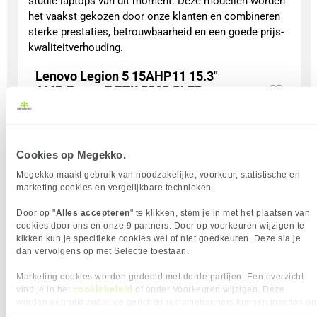
studie laptops van dit moment. Deze modellen worden
het vaakst gekozen door onze klanten en combineren
sterke prestaties, betrouwbaarheid en een goede prijs-
kwaliteitverhouding.
Lenovo Legion 5 15AHP11 15.3"
AMD Ryzen 7 RTX 5060 OLED
56x
Gaming Laptop
1
1699,-
Aanrader
Cookies op Megekko.
Megekko maakt gebruik van noodzakelijke, voorkeur, statistische en
marketing cookies en vergelijkbare technieken.
Door op "
Alles accepteren
" te klikken, stem je in met het plaatsen van
Uit eigen voorraad leverbaar. Levertijd:
1 dag (zaterdag)
cookies door ons en onze 9 partners. Door op voorkeuren wijzigen te
kikken kun je specifieke cookies wel of niet goedkeuren. Deze sla je
Merk
Lenovo
dan vervolgens op met Selectie toestaan.
Processorgeneratie
AMD Ryzen 200 Series
Processor Serie
AMD Ryzen 7
Marketing cookies worden gedeeld met derde partijen. Een overzicht
Processor Cores
8
cookiebeleid
vind je in het
of onder Voorkeuren wijzigen. Deze
Scherm Diagonaal
15.3 inch (38.9cm)
worden gebruikt zodat we gerichter reclamebanners kunnen inzetten op
Scherm resolutie
2560 x 1600 pixels
andere websites. In onze cookievoorkeuren vind je een overzicht van