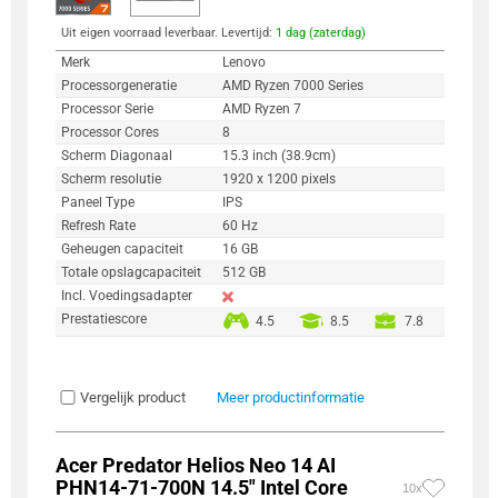
Uit eigen voorraad leverbaar. Levertijd:
1 dag (zaterdag)
Merk
Lenovo
Processorgeneratie
AMD Ryzen 7000 Series
Processor Serie
AMD Ryzen 7
Processor Cores
8
Scherm Diagonaal
15.3 inch (38.9cm)
Scherm resolutie
1920 x 1200 pixels
Paneel Type
IPS
Refresh Rate
60 Hz
Geheugen capaciteit
16 GB
Totale opslagcapaciteit
512 GB
Incl. Voedingsadapter
Prestatiescore
4.5
8.5
7.8
Vergelijk product
Meer productinformatie
Acer Predator Helios Neo 14 AI
PHN14-71-700N 14.5" Intel Core
10x