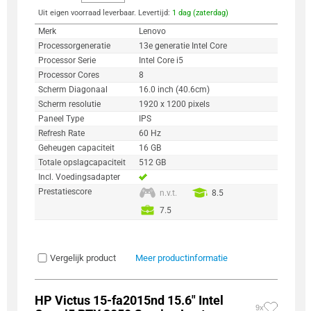
Uit eigen voorraad leverbaar. Levertijd:
1 dag (zaterdag)
Merk
Lenovo
Processorgeneratie
13e generatie Intel Core
Processor Serie
Intel Core i5
Processor Cores
8
Scherm Diagonaal
16.0 inch (40.6cm)
Scherm resolutie
1920 x 1200 pixels
Paneel Type
IPS
Refresh Rate
60 Hz
Geheugen capaciteit
16 GB
Totale opslagcapaciteit
512 GB
Incl. Voedingsadapter
Prestatiescore
n.v.t.
8.5
7.5
Vergelijk product
Meer productinformatie
HP Victus 15-fa2015nd 15.6" Intel
9x