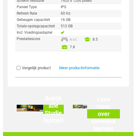
Scherm resolutie
1920 x 1200 pixels
Paneel Type
IPS
Refresh Rate
60 Hz
Geheugen capaciteit
16 GB
Totale opslagcapaciteit
512 GB
Incl. Voedingsadapter
Prestatiescore
n.v.t.
8.5
7.8
Vergelijk product
Meer productinformatie
Bekijk
Lees
alle
meer
Studie
over
laptops
zakelijke
laptops