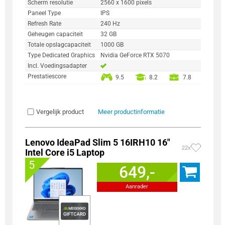
Scherm resolutie
2560 x 1600 pixels
Paneel Type
IPS
Refresh Rate
240 Hz
Geheugen capaciteit
32 GB
Totale opslagcapaciteit
1000 GB
Type Dedicated Graphics
Nvidia GeForce RTX 5070
Incl. Voedingsadapter
Prestatiescore
9.5
8.2
7.8
Vergelijk product
Meer productinformatie
Lenovo IdeaPad Slim 5 16IRH10 16"
22x
Intel Core i5 Laptop
5
649,-
Aanrader