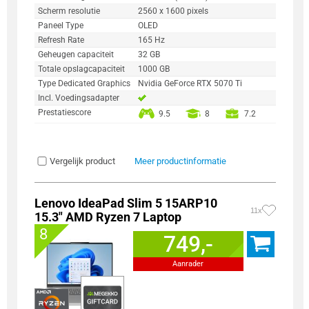
Scherm resolutie
2560 x 1600 pixels
Paneel Type
OLED
Refresh Rate
165 Hz
Geheugen capaciteit
32 GB
Totale opslagcapaciteit
1000 GB
Type Dedicated Graphics
Nvidia GeForce RTX 5070 Ti
Incl. Voedingsadapter
Prestatiescore
9.5
8
7.2
Vergelijk product
Meer productinformatie
Lenovo IdeaPad Slim 5 15ARP10
11x
15.3" AMD Ryzen 7 Laptop
8
749,-
Aanrader