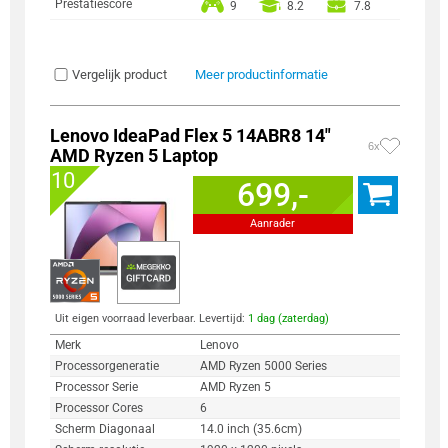
Prestatiescore
9
8.2
7.8
Vergelijk product
Meer productinformatie
Lenovo IdeaPad Flex 5 14ABR8 14"
6x
AMD Ryzen 5 Laptop
10
699,-
Aanrader
Uit eigen voorraad leverbaar. Levertijd:
1 dag (zaterdag)
Merk
Lenovo
Processorgeneratie
AMD Ryzen 5000 Series
Processor Serie
AMD Ryzen 5
Processor Cores
6
Scherm Diagonaal
14.0 inch (35.6cm)