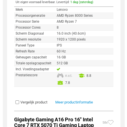
Uit eigen voorraad leverbaar. Levertijd:
1 dag (zaterdag)
Merk
Lenovo
Processorgeneratie
AMD Ryzen 8000 Series
Processor Serie
AMD Ryzen 7
Processor Cores
8
Scherm Diagonaal
16.0 inch (40.6cm)
Scherm resolutie
1920 x 1200 pixels
Paneel Type
IPS
Refresh Rate
60 Hz
Geheugen capaciteit
16 GB
Totale opslagcapaciteit
512 GB
Incl. Voedingsadapter
Prestatiescore
n.v.t.
8.8
7.8
Vergelijk product
Meer productinformatie
Gigabyte Gaming A16 Pro 16" Intel
58x
Core 7 RTX 5070 Ti Gaming Laptop