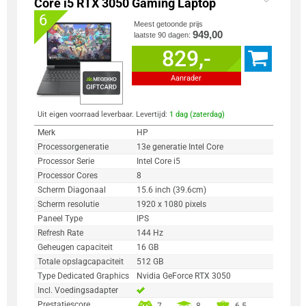
Core i5 RTX 3050 Gaming Laptop
6
Meest getoonde prijs
949,00
laatste 90 dagen:
829,-
Aanrader
Uit eigen voorraad leverbaar. Levertijd:
1 dag (zaterdag)
Merk
HP
Processorgeneratie
13e generatie Intel Core
Processor Serie
Intel Core i5
Processor Cores
8
Scherm Diagonaal
15.6 inch (39.6cm)
Scherm resolutie
1920 x 1080 pixels
Paneel Type
IPS
Refresh Rate
144 Hz
Geheugen capaciteit
16 GB
Totale opslagcapaciteit
512 GB
Type Dedicated Graphics
Nvidia GeForce RTX 3050
Incl. Voedingsadapter
Prestatiescore
7
8
6.5