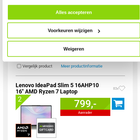
alle cookies. Je kunt je gegeven toestemming altijd intrekken, dit doe je
Paneel Type
OLED
door in de footer van onze website te klikken op ‘Cookievoorkeuren’
Refresh Rate
165 Hz
Alles accepteren
onder het kopje ‘Mijn gegevens’.
Geheugen capaciteit
32 GB
Totale opslagcapaciteit
1000 GB
Voorkeuren wijzigen
Type Dedicated Graphics
Nvidia GeForce RTX 5060
Incl. Voedingsadapter
Prestatiescore
9.2
8.5
7.5
Weigeren
Vergelijk product
Meer productinformatie
Lenovo IdeaPad Slim 5 16AHP10
83x
16" AMD Ryzen 7 Laptop
2
799,-
Aanrader