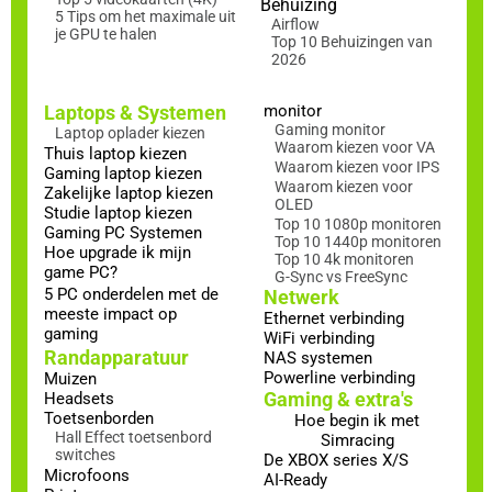
Behuizing
5 Tips om het maximale uit
Airflow
je GPU te halen
Top 10 Behuizingen van
2026
Laptops & Systemen
monitor
Gaming monitor
Laptop oplader kiezen
Waarom kiezen voor VA
Thuis laptop kiezen
Waarom kiezen voor IPS
Gaming laptop kiezen
Waarom kiezen voor
Zakelijke laptop kiezen
OLED
Studie laptop kiezen
Top 10 1080p monitoren
Gaming PC Systemen
Top 10 1440p monitoren
Hoe upgrade ik mijn
Top 10 4k monitoren
game PC?
G-Sync vs FreeSync
5 PC onderdelen met de
Netwerk
meeste impact op
Ethernet verbinding
gaming
WiFi verbinding
Randapparatuur
NAS systemen
Powerline verbinding
Muizen
Gaming & extra's
Headsets
Toetsenborden
Hoe begin ik met
Hall Effect toetsenbord
Simracing
switches
De XBOX series X/S
Microfoons
AI-Ready