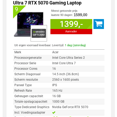
Ultra 7 RTX 5070 Gaming Laptop
9
Meest getoonde prijs
1599,00
laatste 90 dagen:
1399,-
Aanrader
Uit eigen voorraad leverbaar. Levertijd:
1 dag (zaterdag)
Merk
Acer
Processorgeneratie
Intel Core Ultra Series 2
Processor Serie
Intel Core Ultra 7
Processor Cores
16
Scherm Diagonaal
14.5 inch (36.8cm)
Scherm resolutie
2560 x 1600 pixels
Paneel Type
IPS
Refresh Rate
165 Hz
Geheugen capaciteit
16 GB
Totale opslagcapaciteit
1000 GB
Type Dedicated Graphics
Nvidia GeForce RTX 5070
Incl. Voedingsadapter