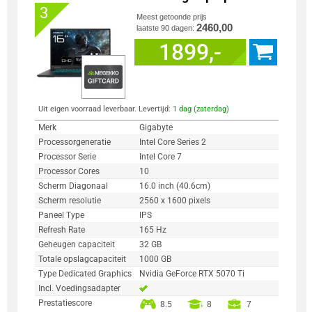
3
Meest getoonde prijs
2460,00
laatste 90 dagen:
1899,-
Uit eigen voorraad leverbaar. Levertijd:
1 dag (zaterdag)
Merk
Gigabyte
Processorgeneratie
Intel Core Series 2
Processor Serie
Intel Core 7
Processor Cores
10
Scherm Diagonaal
16.0 inch (40.6cm)
Scherm resolutie
2560 x 1600 pixels
Paneel Type
IPS
Refresh Rate
165 Hz
Geheugen capaciteit
32 GB
Totale opslagcapaciteit
1000 GB
Type Dedicated Graphics
Nvidia GeForce RTX 5070 Ti
Incl. Voedingsadapter
Prestatiescore
8.5
8
7