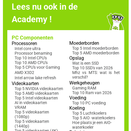
Lees nu ook in de
Academy !
PC Componenten
Moederborden
Processoren
Top 5 Intel moederborden
Intel core ultra
Top 5 AMD moederborden
Processor benaming
Opslag
Top 10 Intel CPU's
Top 10 AMD CPU's
Wat is een SSD
Top 5 CPU's voor Gaming
Top 10 SSD's van 2026
AMD X3D2
Mhz vs MTS: wat is het
verschil?
Intel arrow lake refresh
Werkgeheugen
Videokaarten
Gaming RAM
Top 5 NVIDIA videokaarten
Top 10 Ram van 2026
Top 5 AMD videokaarten
Voeding
Top 5 Intel videokaarten
AI in videokaarten
Top 10 PC voeding
VRAM
Koeling
Top 5 videokaarten
Top 5 Luchtkoelers
(1080p)
Top 5 AIO -waterkoelers
Top 5 videokaarten
Hoe plaats je een AIO-
(1440p)
waterkoeler
Top 5 videokaarten (4K)