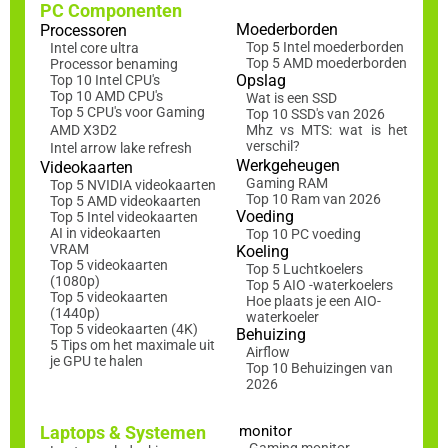
PC Componenten
Moederborden
Processoren
Top 5 Intel moederborden
Intel core ultra
Top 5 AMD moederborden
Processor benaming
Opslag
Top 10 Intel CPU's
Top 10 AMD CPU's
Wat is een SSD
Top 5 CPU's voor Gaming
Top 10 SSD's van 2026
AMD X3D2
Mhz vs MTS: wat is het
verschil?
Intel arrow lake refresh
Werkgeheugen
Videokaarten
Gaming RAM
Top 5 NVIDIA videokaarten
Top 10 Ram van 2026
Top 5 AMD videokaarten
Voeding
Top 5 Intel videokaarten
AI in videokaarten
Top 10 PC voeding
VRAM
Koeling
Top 5 videokaarten
Top 5 Luchtkoelers
(1080p)
Top 5 AIO -waterkoelers
Top 5 videokaarten
Hoe plaats je een AIO-
(1440p)
waterkoeler
Top 5 videokaarten (4K)
Behuizing
5 Tips om het maximale uit
Airflow
je GPU te halen
Top 10 Behuizingen van
2026
Laptops & Systemen
monitor