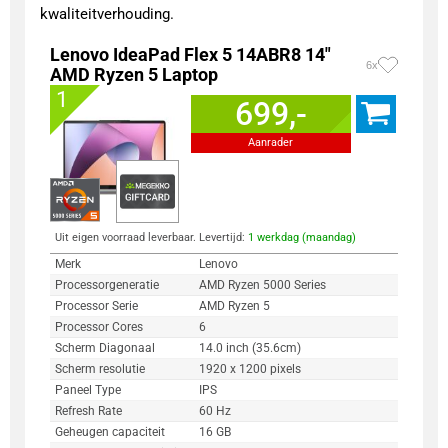
kwaliteitverhouding.
Lenovo IdeaPad Flex 5 14ABR8 14"
6x
AMD Ryzen 5 Laptop
1
699,-
Aanrader
Uit eigen voorraad leverbaar. Levertijd:
1 werkdag (maandag)
Merk
Lenovo
Processorgeneratie
AMD Ryzen 5000 Series
Processor Serie
AMD Ryzen 5
Processor Cores
6
Scherm Diagonaal
14.0 inch (35.6cm)
Scherm resolutie
1920 x 1200 pixels
Paneel Type
IPS
Refresh Rate
60 Hz
Geheugen capaciteit
16 GB