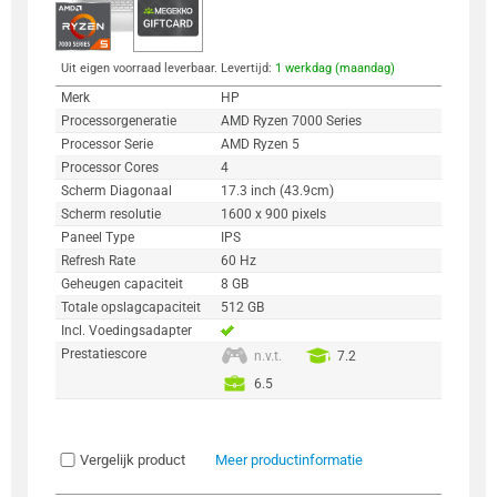
Uit eigen voorraad leverbaar. Levertijd:
1 werkdag (maandag)
Merk
HP
Processorgeneratie
AMD Ryzen 7000 Series
Processor Serie
AMD Ryzen 5
Processor Cores
4
Scherm Diagonaal
17.3 inch (43.9cm)
Scherm resolutie
1600 x 900 pixels
Paneel Type
IPS
Refresh Rate
60 Hz
Geheugen capaciteit
8 GB
Totale opslagcapaciteit
512 GB
Incl. Voedingsadapter
Prestatiescore
n.v.t.
7.2
6.5
Vergelijk product
Meer productinformatie