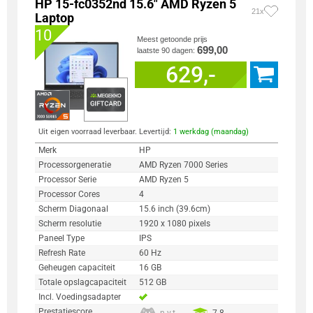
HP 15-fc0352nd 15.6" AMD Ryzen 5
21x
Laptop
10
Meest getoonde prijs
699,00
laatste 90 dagen:
629,-
Uit eigen voorraad leverbaar. Levertijd:
1 werkdag (maandag)
Merk
HP
Processorgeneratie
AMD Ryzen 7000 Series
Processor Serie
AMD Ryzen 5
Processor Cores
4
Scherm Diagonaal
15.6 inch (39.6cm)
Scherm resolutie
1920 x 1080 pixels
Paneel Type
IPS
Refresh Rate
60 Hz
Geheugen capaciteit
16 GB
Totale opslagcapaciteit
512 GB
Incl. Voedingsadapter
Prestatiescore
n.v.t.
7.8