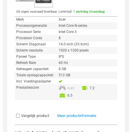
Uit eigen voorraad leverbaar. Levertijd:
1 werkdag (maandag)
Merk
Acer
Processorgeneratie
Intel Core N-series
Processor Serie
Intel Core 3
Processor Cores
8
Scherm Diagonaal
14.0 inch (35.6cm)
Scherm resolutie
1920 x 1200 pixels
Paneel Type
IPS
Refresh Rate
60 Hz
Geheugen capaciteit
8 GB
Totale opslagcapaciteit
512 GB
Incl. Voedingsadapter
Prestatiescore
n.v.t.
7.2
6.5
Vergelijk product
Meer productinformatie