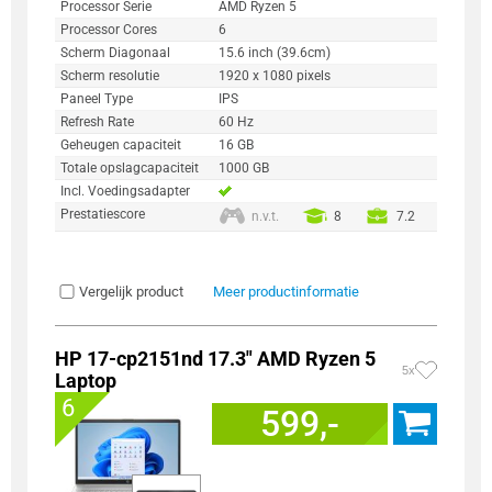
Processor Serie
AMD Ryzen 5
Processor Cores
6
Scherm Diagonaal
15.6 inch (39.6cm)
Scherm resolutie
1920 x 1080 pixels
Paneel Type
IPS
Refresh Rate
60 Hz
Geheugen capaciteit
16 GB
Totale opslagcapaciteit
1000 GB
Incl. Voedingsadapter
Prestatiescore
n.v.t.
8
7.2
Vergelijk product
Meer productinformatie
HP 17-cp2151nd 17.3" AMD Ryzen 5
5x
Laptop
6
599,-