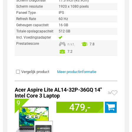
Scherm Diagonaal
17.3 inch (43.9cm)
Scherm resolutie
1920 x 1080 pixels
Paneel Type
IPS
Refresh Rate
60 Hz
Geheugen capaciteit
16 GB
Totale opslagcapaciteit
512 GB
Incl. Voedingsadapter
Prestatiescore
n.v.t.
7.8
7.2
Vergelijk product
Meer productinformatie
Acer Aspire Lite AL14-32P-36GQ 14"
3x
Intel Core 3 Laptop
9
479,-