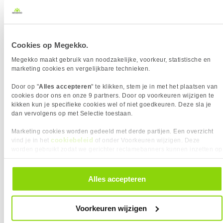
Medion Signium 14 S1 MD600002
16x
NL 14" Intel Core 5 OLED Laptop
Cookies op Megekko.
4
Meest getoonde prijs
649,00
Megekko maakt gebruik van noodzakelijke, voorkeur, statistische en
laatste 90 dagen:
marketing cookies en vergelijkbare technieken.
579,-
Door op "
Alles accepteren
" te klikken, stem je in met het plaatsen van
cookies door ons en onze 9 partners. Door op voorkeuren wijzigen te
kikken kun je specifieke cookies wel of niet goedkeuren. Deze sla je
dan vervolgens op met Selectie toestaan.
Uit eigen voorraad leverbaar. Levertijd:
1 werkdag (maandag)
Merk
Medion
Marketing cookies worden gedeeld met derde partijen. Een overzicht
cookiebeleid
vind je in het
of onder Voorkeuren wijzigen. Deze
Processorgeneratie
Intel Core Series 1
worden gebruikt zodat we gerichter reclamebanners kunnen inzetten op
Processor Serie
Intel Core 5
andere websites. In onze cookievoorkeuren vind je een overzicht van
Processor Cores
10
alle cookies. Je kunt je gegeven toestemming altijd intrekken, dit doe je
Scherm Diagonaal
14.0 inch (35.6cm)
door in de footer van onze website te klikken op ‘Cookievoorkeuren’
Alles accepteren
Scherm resolutie
2880 x 1800 pixels
onder het kopje ‘Mijn gegevens’.
Paneel Type
OLED
Refresh Rate
120 Hz
Voorkeuren wijzigen
Geheugen capaciteit
16 GB