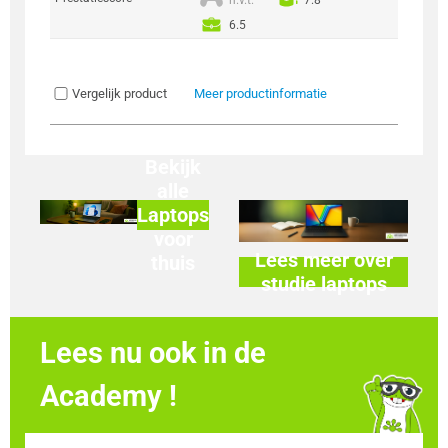
6.5
Vergelijk product
Meer productinformatie
Bekijk
alle
Laptops
voor
Lees meer over
thuis
studie laptops
Lees nu ook in de
Academy !