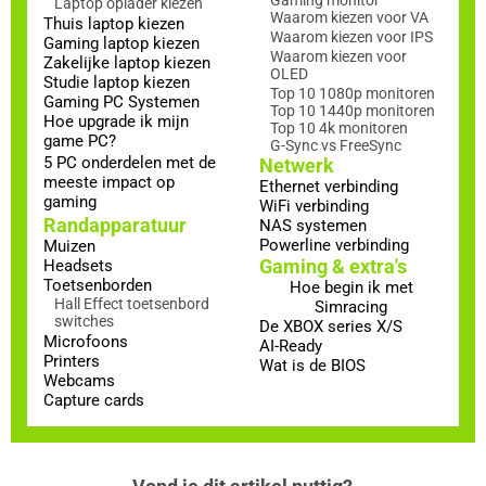
Gaming monitor
Laptop oplader kiezen
Waarom kiezen voor VA
Thuis laptop kiezen
Waarom kiezen voor IPS
Gaming laptop kiezen
Waarom kiezen voor
Zakelijke laptop kiezen
OLED
Studie laptop kiezen
Top 10 1080p monitoren
Gaming PC Systemen
Top 10 1440p monitoren
Hoe upgrade ik mijn
Top 10 4k monitoren
game PC?
G-Sync vs FreeSync
5 PC onderdelen met de
Netwerk
meeste impact op
Ethernet verbinding
gaming
WiFi verbinding
Randapparatuur
NAS systemen
Powerline verbinding
Muizen
Gaming & extra's
Headsets
Toetsenborden
Hoe begin ik met
Hall Effect toetsenbord
Simracing
switches
De XBOX series X/S
Microfoons
AI-Ready
Printers
Wat is de BIOS
Webcams
Capture cards