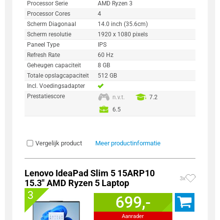
Processor Serie
AMD Ryzen 3
Processor Cores
4
Scherm Diagonaal
14.0 inch (35.6cm)
Scherm resolutie
1920 x 1080 pixels
Paneel Type
IPS
Refresh Rate
60 Hz
Geheugen capaciteit
8 GB
Totale opslagcapaciteit
512 GB
Incl. Voedingsadapter
Prestatiescore
n.v.t.
7.2
6.5
Vergelijk product
Meer productinformatie
Lenovo IdeaPad Slim 5 15ARP10
3x
15.3" AMD Ryzen 5 Laptop
3
699,-
Aanrader