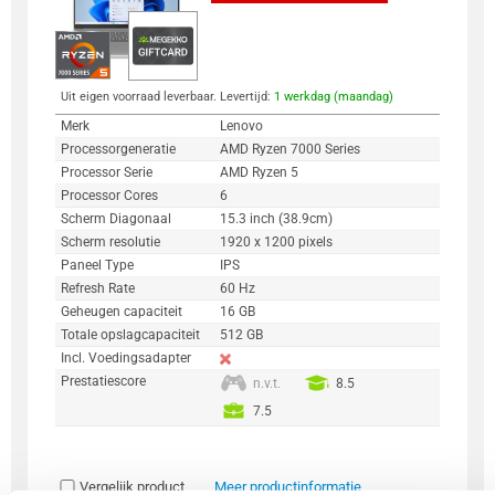
Uit eigen voorraad leverbaar. Levertijd:
1 werkdag (maandag)
Merk
Lenovo
Processorgeneratie
AMD Ryzen 7000 Series
Processor Serie
AMD Ryzen 5
Processor Cores
6
Scherm Diagonaal
15.3 inch (38.9cm)
Scherm resolutie
1920 x 1200 pixels
Paneel Type
IPS
Refresh Rate
60 Hz
Geheugen capaciteit
16 GB
Totale opslagcapaciteit
512 GB
Incl. Voedingsadapter
Prestatiescore
n.v.t.
8.5
7.5
Vergelijk product
Meer productinformatie