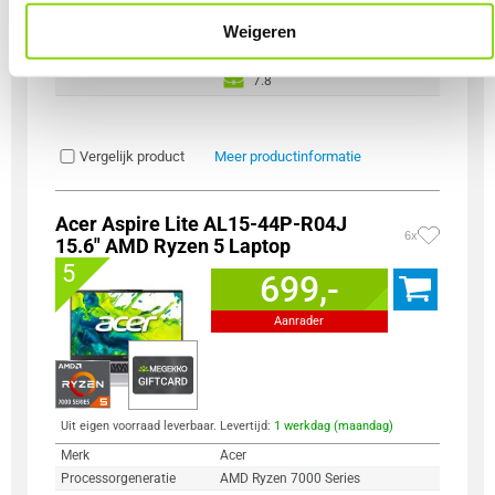
Totale opslagcapaciteit
512 GB
Incl. Voedingsadapter
Weigeren
Prestatiescore
n.v.t.
8.2
7.8
Vergelijk product
Meer productinformatie
Acer Aspire Lite AL15-44P-R04J
6x
15.6" AMD Ryzen 5 Laptop
5
699,-
Aanrader
Uit eigen voorraad leverbaar. Levertijd:
1 werkdag (maandag)
Merk
Acer
Processorgeneratie
AMD Ryzen 7000 Series