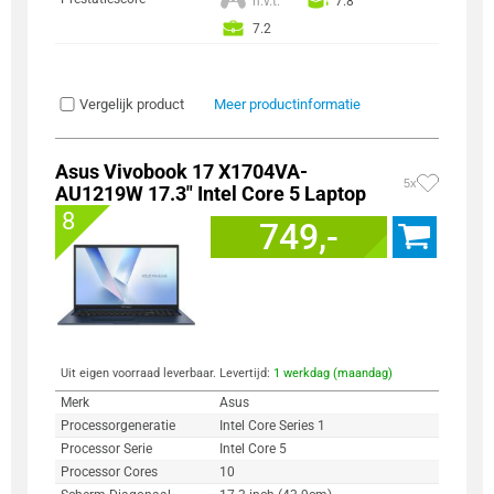
n.v.t.
7.8
7.2
Vergelijk product
Meer productinformatie
Asus Vivobook 17 X1704VA-
5x
AU1219W 17.3" Intel Core 5 Laptop
8
749,-
Uit eigen voorraad leverbaar. Levertijd:
1 werkdag (maandag)
Merk
Asus
Processorgeneratie
Intel Core Series 1
Processor Serie
Intel Core 5
Processor Cores
10