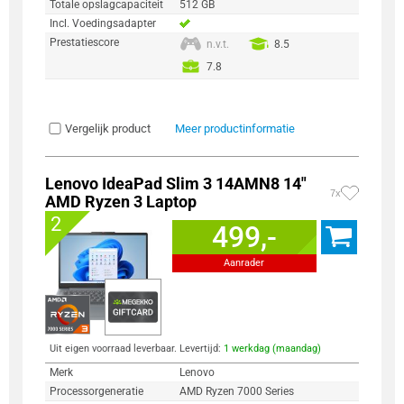
Totale opslagcapaciteit
512 GB
Incl. Voedingsadapter
Prestatiescore
n.v.t.
8.5
7.8
Vergelijk product
Meer productinformatie
Lenovo IdeaPad Slim 3 14AMN8 14"
7x
AMD Ryzen 3 Laptop
2
499,-
Aanrader
Uit eigen voorraad leverbaar. Levertijd:
1 werkdag (maandag)
Merk
Lenovo
Processorgeneratie
AMD Ryzen 7000 Series