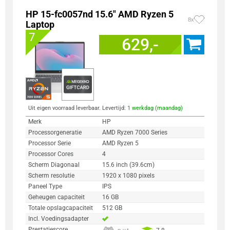
HP 15-fc0057nd 15.6" AMD Ryzen 5
8x
Laptop
7
629,-
Uit eigen voorraad leverbaar. Levertijd:
1 werkdag (maandag)
Merk
HP
Processorgeneratie
AMD Ryzen 7000 Series
Processor Serie
AMD Ryzen 5
Processor Cores
4
Scherm Diagonaal
15.6 inch (39.6cm)
Scherm resolutie
1920 x 1080 pixels
Paneel Type
IPS
Geheugen capaciteit
16 GB
Totale opslagcapaciteit
512 GB
Incl. Voedingsadapter
Prestatiescore