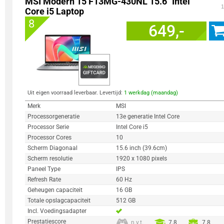
MSI Modern 15 F13MG-430NL 15.6" Intel
1
Core i5 Laptop
8
649,-
Uit eigen voorraad leverbaar. Levertijd:
1 werkdag (maandag)
Merk
MSI
Processorgeneratie
13e generatie Intel Core
Processor Serie
Intel Core i5
Processor Cores
10
Scherm Diagonaal
15.6 inch (39.6cm)
Scherm resolutie
1920 x 1080 pixels
Paneel Type
IPS
Refresh Rate
60 Hz
Geheugen capaciteit
16 GB
Totale opslagcapaciteit
512 GB
Incl. Voedingsadapter
Prestatiescore
n.v.t.
7.8
7.8