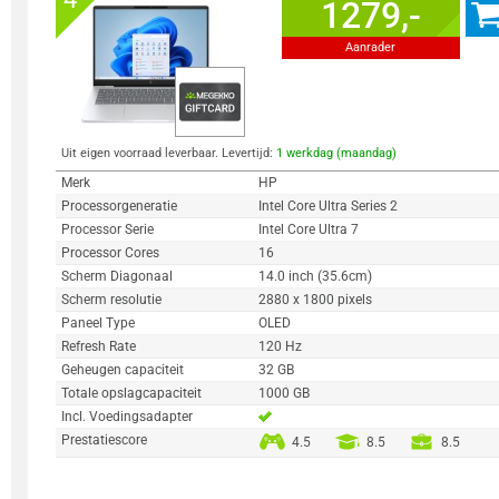
1279,-
Aanrader
Uit eigen voorraad leverbaar. Levertijd:
1 werkdag (maandag)
Merk
HP
Processorgeneratie
Intel Core Ultra Series 2
Processor Serie
Intel Core Ultra 7
Processor Cores
16
Scherm Diagonaal
14.0 inch (35.6cm)
Scherm resolutie
2880 x 1800 pixels
Paneel Type
OLED
Refresh Rate
120 Hz
Geheugen capaciteit
32 GB
Totale opslagcapaciteit
1000 GB
Incl. Voedingsadapter
Prestatiescore
4.5
8.5
8.5