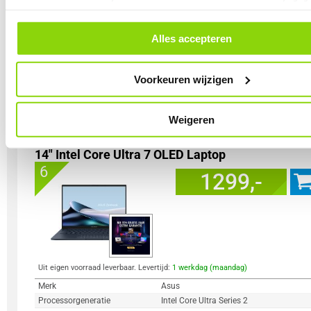
Geheugen capaciteit
8 GB
toestemming altijd intrekken, dit doe je door in de footer van onze websi
Totale opslagcapaciteit
512 GB
op ‘Cookievoorkeuren’ onder het kopje ‘Mijn gegevens’.
Incl. Voedingsadapter
Alles accepteren
Prestatiescore
n.v.t.
7.2
6.5
Voorkeuren wijzigen
Vergelijk product
Meer productinformatie
Weigeren
Asus Zenbook 14 OLED UX3405CA-QD012W
14" Intel Core Ultra 7 OLED Laptop
6
1299,-
Uit eigen voorraad leverbaar. Levertijd:
1 werkdag (maandag)
Merk
Asus
Processorgeneratie
Intel Core Ultra Series 2