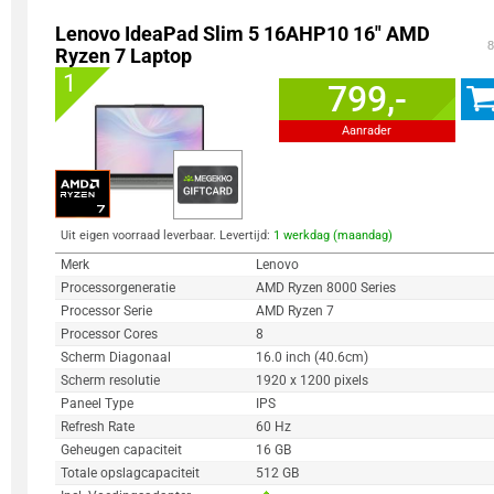
Lenovo IdeaPad Slim 5 16AHP10 16" AMD
8
Ryzen 7 Laptop
1
799,-
Aanrader
Uit eigen voorraad leverbaar. Levertijd:
1 werkdag (maandag)
Merk
Lenovo
Processorgeneratie
AMD Ryzen 8000 Series
Processor Serie
AMD Ryzen 7
Processor Cores
8
Scherm Diagonaal
16.0 inch (40.6cm)
Scherm resolutie
1920 x 1200 pixels
Paneel Type
IPS
Refresh Rate
60 Hz
Geheugen capaciteit
16 GB
Totale opslagcapaciteit
512 GB