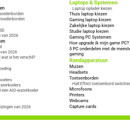
Laptops & Systemen
en
Laptop oplader kiezen
 moederborden
Thuis laptop kiezen
moederborden
Gaming laptop kiezen
Zakelijke laptop kiezen
SSD
Studie laptop kiezen
s van 2026
Gaming PC Systemen
gen
Hoe upgrade ik mijn game PC?
M
5 PC onderdelen met de meest
 van 2026
gaming
wat is het verschil?
Randapparatuur
Muizen
oeding
Headsets
Toetsenborden
koelers
Hall Effect toetsenbord switche
waterkoelers
Microfoons
e een AIO-waterkoeler
Printers
Webcams
Capture cards
izingen van 2026