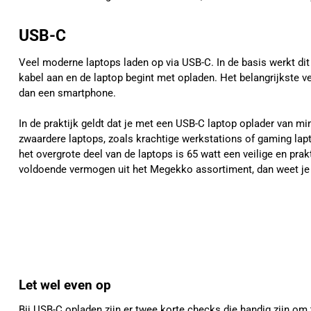
USB-C
Veel moderne laptops laden op via USB-C. In de basis werkt dit h
kabel aan en de laptop begint met opladen. Het belangrijkste v
dan een smartphone.
In de praktijk geldt dat je met een USB-C laptop oplader van min
zwaardere laptops, zoals krachtige werkstations of gaming lap
het overgrote deel van de laptops is 65 watt een veilige en pra
voldoende vermogen uit het Megekko assortiment, dan weet je z
Let wel even op
Bij USB-C opladen zijn er twee korte checks die handig zijn om