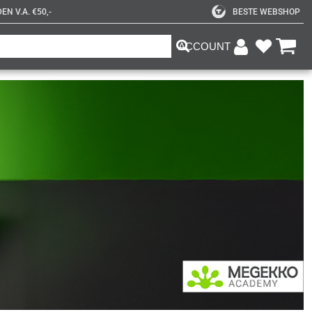
N V.A. €50,-
BESTE WEBSHOP
ACCOUNT