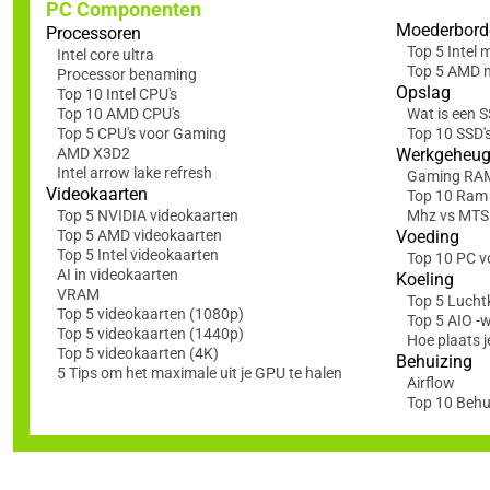
PC Componenten
Moederbord
Processoren
Top 5 Intel
Intel core ultra
Top 5 AMD 
Processor benaming
Opslag
Top 10 Intel CPU's
Top 10 AMD CPU's
Wat is een 
Top 5 CPU's voor Gaming
Top 10 SSD'
AMD X3D2
Werkgeheu
Intel arrow lake refresh
Gaming RA
Videokaarten
Top 10 Ram
Top 5 NVIDIA videokaarten
Mhz vs MTS: 
Top 5 AMD videokaarten
Voeding
Top 5 Intel videokaarten
Top 10 PC v
AI in videokaarten
Koeling
VRAM
Top 5 Lucht
Top 5 videokaarten (1080p)
Top 5 AIO -
Top 5 videokaarten (1440p)
Hoe plaats j
Top 5 videokaarten (4K)
Behuizing
5 Tips om het maximale uit je GPU te halen
Airflow
Top 10 Behu