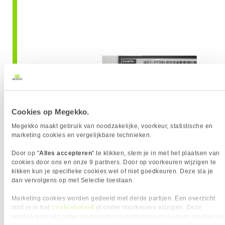
Cookies op Megekko.
Megekko maakt gebruik van noodzakelijke, voorkeur, statistische en
marketing cookies en vergelijkbare technieken.
Door op "
Alles accepteren
" te klikken, stem je in met het plaatsen van
cookies door ons en onze 9 partners. Door op voorkeuren wijzigen te
kikken kun je specifieke cookies wel of niet goedkeuren. Deze sla je
dan vervolgens op met Selectie toestaan.
Marketing cookies worden gedeeld met derde partijen. Een overzicht
In de system information:
cookiebeleid
vind je in het
of onder Voorkeuren wijzigen. Deze
worden gebruikt zodat we gerichter reclamebanners kunnen inzetten op