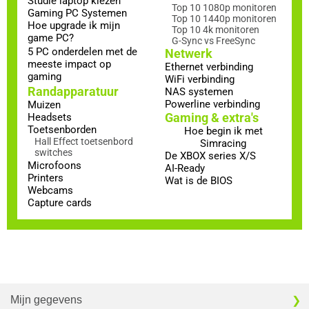
Studie laptop kiezen
Top 10 1080p monitoren
Gaming PC Systemen
Top 10 1440p monitoren
Hoe upgrade ik mijn
Top 10 4k monitoren
game PC?
G-Sync vs FreeSync
5 PC onderdelen met de
Netwerk
meeste impact op
Ethernet verbinding
gaming
WiFi verbinding
Randapparatuur
NAS systemen
Powerline verbinding
Muizen
Gaming & extra's
Headsets
Toetsenborden
Hoe begin ik met
Hall Effect toetsenbord
Simracing
switches
De XBOX series X/S
Microfoons
AI-Ready
Printers
Wat is de BIOS
Webcams
Capture cards
Mijn gegevens