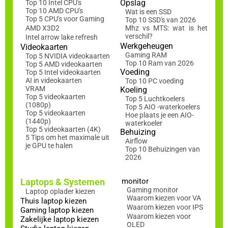
Opslag
Top 10 Intel CPU's
Top 10 AMD CPU's
Wat is een SSD
Top 5 CPU's voor Gaming
Top 10 SSD's van 2026
AMD X3D2
Mhz vs MTS: wat is het
verschil?
Intel arrow lake refresh
Werkgeheugen
Videokaarten
Gaming RAM
Top 5 NVIDIA videokaarten
Top 10 Ram van 2026
Top 5 AMD videokaarten
Voeding
Top 5 Intel videokaarten
AI in videokaarten
Top 10 PC voeding
VRAM
Koeling
Top 5 videokaarten
Top 5 Luchtkoelers
(1080p)
Top 5 AIO -waterkoelers
Top 5 videokaarten
Hoe plaats je een AIO-
(1440p)
waterkoeler
Top 5 videokaarten (4K)
Behuizing
5 Tips om het maximale uit
Airflow
je GPU te halen
Top 10 Behuizingen van
2026
Laptops & Systemen
monitor
Gaming monitor
Laptop oplader kiezen
Waarom kiezen voor VA
Thuis laptop kiezen
Waarom kiezen voor IPS
Gaming laptop kiezen
Waarom kiezen voor
Zakelijke laptop kiezen
OLED