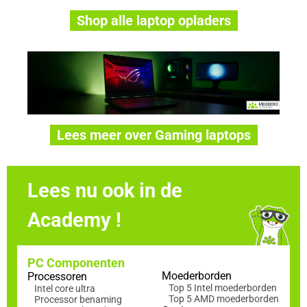
Shop alle laptop opladers
Lees meer over Gaming laptops
Lees nu ook in de
Academy !
PC Componenten
Moederborden
Processoren
Top 5 Intel moederborden
Intel core ultra
Top 5 AMD moederborden
Processor benaming