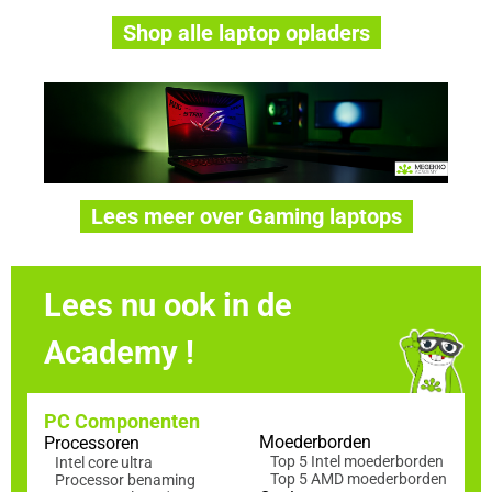
Shop alle laptop opladers
Lees meer over Gaming laptops
Lees nu ook in de
Academy !
PC Componenten
Moederborden
Processoren
Top 5 Intel moederborden
Intel core ultra
Top 5 AMD moederborden
Processor benaming