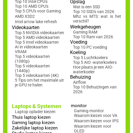
Opslag
Top 10 Intel CPU's
Top 10 AMD CPU's
Wat is een SSD
Top 5 CPU's voor Gaming
Top 10 SSD's van 2026
AMD X3D2
Mhz vs MTS: wat is het
verschil?
Intel arrow lake refresh
Werkgeheugen
Videokaarten
Gaming RAM
Top 5 NVIDIA videokaarten
Top 10 Ram van 2026
Top 5 AMD videokaarten
Voeding
Top 5 Intel videokaarten
AI in videokaarten
Top 10 PC voeding
VRAM
Koeling
Top 5 videokaarten
Top 5 Luchtkoelers
(1080p)
Top 5 AIO -waterkoelers
Top 5 videokaarten
Hoe plaats je een AIO-
(1440p)
waterkoeler
Top 5 videokaarten (4K)
Behuizing
5 Tips om het maximale uit
Airflow
je GPU te halen
Top 10 Behuizingen van
2026
Laptops & Systemen
monitor
Gaming monitor
Laptop oplader kiezen
Waarom kiezen voor VA
Thuis laptop kiezen
Waarom kiezen voor IPS
Gaming laptop kiezen
Waarom kiezen voor
Zakelijke laptop kiezen
OLED