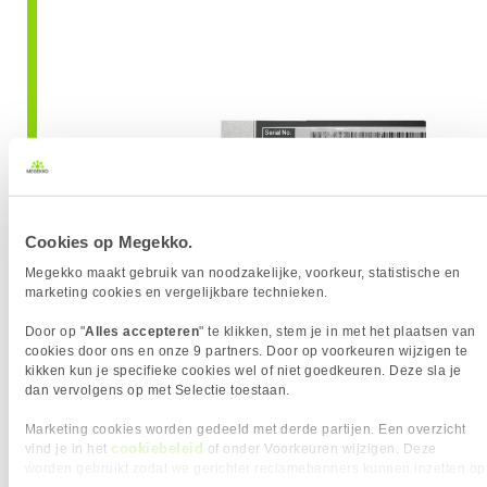
Cookies op Megekko.
Megekko maakt gebruik van noodzakelijke, voorkeur, statistische en
marketing cookies en vergelijkbare technieken.
Door op "
Alles accepteren
" te klikken, stem je in met het plaatsen van
cookies door ons en onze 9 partners. Door op voorkeuren wijzigen te
kikken kun je specifieke cookies wel of niet goedkeuren. Deze sla je
dan vervolgens op met Selectie toestaan.
Marketing cookies worden gedeeld met derde partijen. Een overzicht
In de system information:
cookiebeleid
vind je in het
of onder Voorkeuren wijzigen. Deze
worden gebruikt zodat we gerichter reclamebanners kunnen inzetten op