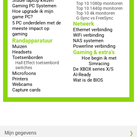
Studie laptop kiezen
Top 10 1080p monitoren
Gaming PC Systemen
Top 10 1440p monitoren
Hoe upgrade ik mijn
Top 10 4k monitoren
game PC?
G-Sync vs FreeSync
5 PC onderdelen met de
Netwerk
meeste impact op
Ethernet verbinding
gaming
WiFi verbinding
Randapparatuur
NAS systemen
Powerline verbinding
Muizen
Gaming & extra's
Headsets
Toetsenborden
Hoe begin ik met
Hall Effect toetsenbord
Simracing
switches
De XBOX series X/S
Microfoons
AI-Ready
Printers
Wat is de BIOS
Webcams
Capture cards
Mijn gegevens