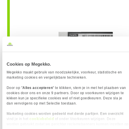
Cookies op Megekko.
Megekko maakt gebruik van noodzakelijke, voorkeur, statistische en
marketing cookies en vergelijkbare technieken.
Door op "
Alles accepteren
" te klikken, stem je in met het plaatsen van
cookies door ons en onze 9 partners. Door op voorkeuren wijzigen te
kikken kun je specifieke cookies wel of niet goedkeuren. Deze sla je
dan vervolgens op met Selectie toestaan.
Marketing cookies worden gedeeld met derde partijen. Een overzicht
In de system information:
cookiebeleid
vind je in het
of onder Voorkeuren wijzigen. Deze
worden gebruikt zodat we gerichter reclamebanners kunnen inzetten op