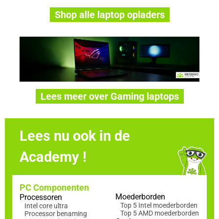
Shop alle laptop opladers
Lees meer over Gaming laptops
Lees nu ook in de
Academy !
PC Componenten
Moederborden
Processoren
Top 5 Intel moederborden
Intel core ultra
Top 5 AMD moederborden
Processor benaming