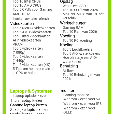
Opslag
Top 10 Intel CPU's
Top 10 AMD CPU's
Wat is een SSD
Top 5 CPU's voor Gaming
Top 10 SSD's van 2026
AMD X3D2
Mhz vs MTS: wat is het
verschil?
Intel arrow lake refresh
Werkgeheugen
Videokaarten
Gaming RAM
Top 5 NVIDIA videokaarten
Top 10 Ram van 2026
Top 5 AMD videokaarten
Voeding
Top 5 Intel videokaarten
AI in videokaarten
Top 10 PC voeding
VRAM
Koeling
Top 5 videokaarten
Top 5 Luchtkoelers
(1080p)
Top 5 AIO -waterkoelers
Top 5 videokaarten
Hoe plaats je een AIO-
(1440p)
waterkoeler
Top 5 videokaarten (4K)
Behuizing
5 Tips om het maximale uit
Airflow
je GPU te halen
Top 10 Behuizingen van
2026
Laptops & Systemen
monitor
Gaming monitor
Laptop oplader kiezen
Waarom kiezen voor VA
Thuis laptop kiezen
Waarom kiezen voor IPS
Gaming laptop kiezen
Waarom kiezen voor
Zakelijke laptop kiezen
OLED