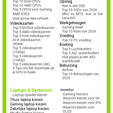
Opslag
Top 10 Intel CPU's
Top 10 AMD CPU's
Wat is een SSD
Top 5 CPU's voor Gaming
Top 10 SSD's van 2026
AMD X3D2
Mhz vs MTS: wat is het
verschil?
Intel arrow lake refresh
Werkgeheugen
Videokaarten
Gaming RAM
Top 5 NVIDIA videokaarten
Top 10 Ram van 2026
Top 5 AMD videokaarten
Voeding
Top 5 Intel videokaarten
AI in videokaarten
Top 10 PC voeding
VRAM
Koeling
Top 5 videokaarten
Top 5 Luchtkoelers
(1080p)
Top 5 AIO -waterkoelers
Top 5 videokaarten
Hoe plaats je een AIO-
(1440p)
waterkoeler
Top 5 videokaarten (4K)
Behuizing
5 Tips om het maximale uit
Airflow
je GPU te halen
Top 10 Behuizingen van
2026
Laptops & Systemen
monitor
Gaming monitor
Laptop oplader kiezen
Waarom kiezen voor VA
Thuis laptop kiezen
Waarom kiezen voor IPS
Gaming laptop kiezen
Waarom kiezen voor
Zakelijke laptop kiezen
OLED