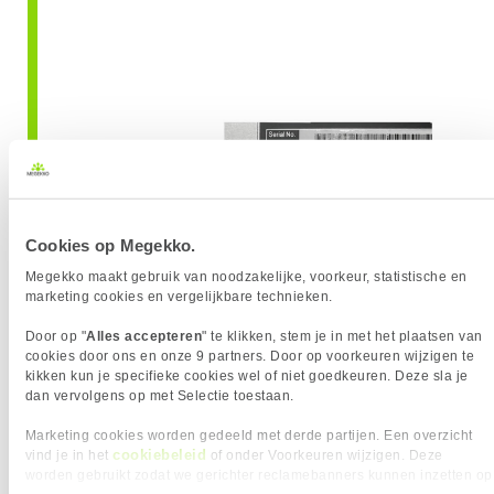
Cookies op Megekko.
Megekko maakt gebruik van noodzakelijke, voorkeur, statistische en
marketing cookies en vergelijkbare technieken.
Door op "
Alles accepteren
" te klikken, stem je in met het plaatsen van
cookies door ons en onze 9 partners. Door op voorkeuren wijzigen te
kikken kun je specifieke cookies wel of niet goedkeuren. Deze sla je
dan vervolgens op met Selectie toestaan.
Marketing cookies worden gedeeld met derde partijen. Een overzicht
In de system information:
cookiebeleid
vind je in het
of onder Voorkeuren wijzigen. Deze
worden gebruikt zodat we gerichter reclamebanners kunnen inzetten op