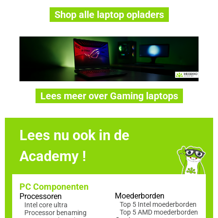
Shop alle laptop opladers
Lees meer over Gaming laptops
Lees nu ook in de
Academy !
PC Componenten
Moederborden
Processoren
Top 5 Intel moederborden
Intel core ultra
Top 5 AMD moederborden
Processor benaming