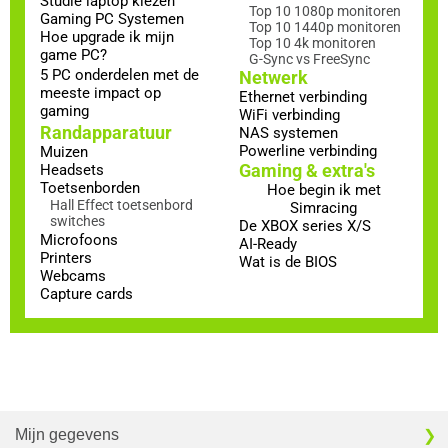
Studie laptop kiezen
Top 10 1080p monitoren
Gaming PC Systemen
Top 10 1440p monitoren
Hoe upgrade ik mijn
Top 10 4k monitoren
game PC?
G-Sync vs FreeSync
5 PC onderdelen met de
Netwerk
meeste impact op
Ethernet verbinding
gaming
WiFi verbinding
Randapparatuur
NAS systemen
Powerline verbinding
Muizen
Gaming & extra's
Headsets
Toetsenborden
Hoe begin ik met
Hall Effect toetsenbord
Simracing
switches
De XBOX series X/S
Microfoons
AI-Ready
Printers
Wat is de BIOS
Webcams
Capture cards
Mijn gegevens