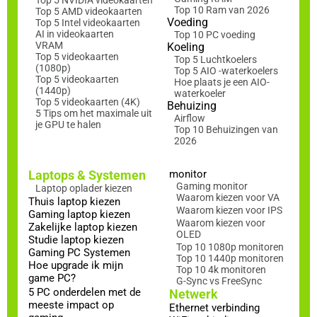
Top 10 Ram van 2026
Top 5 AMD videokaarten
Voeding
Top 5 Intel videokaarten
AI in videokaarten
Top 10 PC voeding
VRAM
Koeling
Top 5 videokaarten
Top 5 Luchtkoelers
(1080p)
Top 5 AIO -waterkoelers
Top 5 videokaarten
Hoe plaats je een AIO-
(1440p)
waterkoeler
Top 5 videokaarten (4K)
Behuizing
5 Tips om het maximale uit
Airflow
je GPU te halen
Top 10 Behuizingen van
2026
Laptops & Systemen
monitor
Gaming monitor
Laptop oplader kiezen
Waarom kiezen voor VA
Thuis laptop kiezen
Waarom kiezen voor IPS
Gaming laptop kiezen
Waarom kiezen voor
Zakelijke laptop kiezen
OLED
Studie laptop kiezen
Top 10 1080p monitoren
Gaming PC Systemen
Top 10 1440p monitoren
Hoe upgrade ik mijn
Top 10 4k monitoren
game PC?
G-Sync vs FreeSync
5 PC onderdelen met de
Netwerk
meeste impact op
Ethernet verbinding