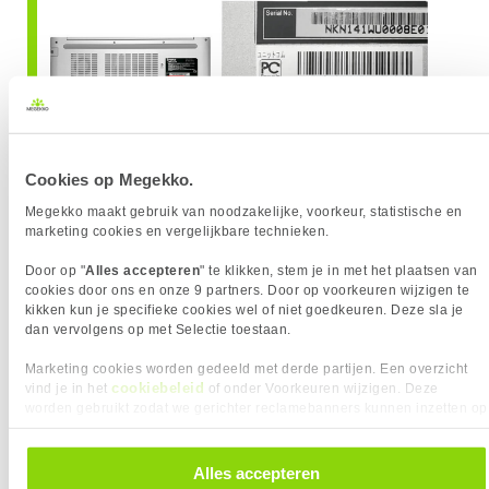
Cookies op Megekko.
Megekko maakt gebruik van noodzakelijke, voorkeur, statistische en
marketing cookies en vergelijkbare technieken.
Door op "
Alles accepteren
" te klikken, stem je in met het plaatsen van
cookies door ons en onze 9 partners. Door op voorkeuren wijzigen te
kikken kun je specifieke cookies wel of niet goedkeuren. Deze sla je
In de system information:
dan vervolgens op met Selectie toestaan.
Marketing cookies worden gedeeld met derde partijen. Een overzicht
cookiebeleid
vind je in het
of onder Voorkeuren wijzigen. Deze
worden gebruikt zodat we gerichter reclamebanners kunnen inzetten op
andere websites. In onze cookievoorkeuren vind je een overzicht van
alle cookies. Je kunt je gegeven toestemming altijd intrekken, dit doe je
door in de footer van onze website te klikken op ‘Cookievoorkeuren’
Alles accepteren
onder het kopje ‘Mijn gegevens’.