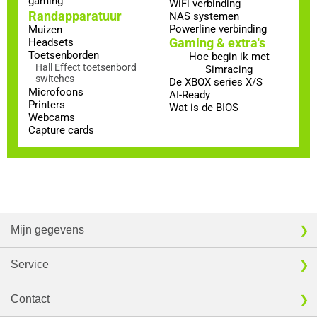
gaming
WiFi verbinding
Randapparatuur
NAS systemen
Powerline verbinding
Muizen
Gaming & extra's
Headsets
Toetsenborden
Hoe begin ik met
Hall Effect toetsenbord
Simracing
switches
De XBOX series X/S
Microfoons
AI-Ready
Printers
Wat is de BIOS
Webcams
Capture cards
Mijn gegevens
Service
Contact