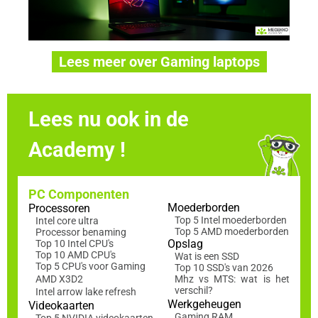
Lees meer over Gaming laptops
Lees nu ook in de
Academy !
PC Componenten
Moederborden
Processoren
Top 5 Intel moederborden
Intel core ultra
Top 5 AMD moederborden
Processor benaming
Opslag
Top 10 Intel CPU's
Top 10 AMD CPU's
Wat is een SSD
Top 5 CPU's voor Gaming
Top 10 SSD's van 2026
AMD X3D2
Mhz vs MTS: wat is het
verschil?
Intel arrow lake refresh
Werkgeheugen
Videokaarten
Gaming RAM
Top 5 NVIDIA videokaarten