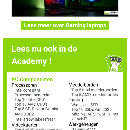
Lees meer over Gaming laptops
Lees nu ook in de
Academy !
PC Componenten
Moederborden
Processoren
Top 5 Intel moederborden
Intel core ultra
Top 5 AMD moederborden
Processor benaming
Opslag
Top 10 Intel CPU's
Top 10 AMD CPU's
Wat is een SSD
Top 5 CPU's voor Gaming
Top 10 SSD's van 2026
AMD X3D2
Mhz vs MTS: wat is het
verschil?
Intel arrow lake refresh
Werkgeheugen
Videokaarten
Gaming RAM
Top 5 NVIDIA videokaarten