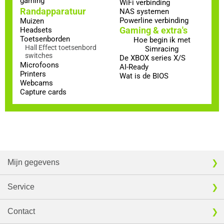
gaming
WiFi verbinding
Randapparatuur
NAS systemen
Powerline verbinding
Muizen
Gaming & extra's
Headsets
Toetsenborden
Hoe begin ik met
Hall Effect toetsenbord
Simracing
switches
De XBOX series X/S
Microfoons
AI-Ready
Printers
Wat is de BIOS
Webcams
Capture cards
Mijn gegevens
Service
Contact