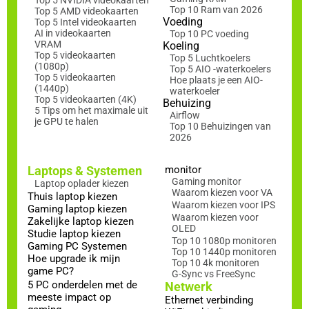
Top 10 Ram van 2026
Top 5 AMD videokaarten
Voeding
Top 5 Intel videokaarten
AI in videokaarten
Top 10 PC voeding
VRAM
Koeling
Top 5 videokaarten
Top 5 Luchtkoelers
(1080p)
Top 5 AIO -waterkoelers
Top 5 videokaarten
Hoe plaats je een AIO-
(1440p)
waterkoeler
Top 5 videokaarten (4K)
Behuizing
5 Tips om het maximale uit
Airflow
je GPU te halen
Top 10 Behuizingen van
2026
Laptops & Systemen
monitor
Gaming monitor
Laptop oplader kiezen
Waarom kiezen voor VA
Thuis laptop kiezen
Waarom kiezen voor IPS
Gaming laptop kiezen
Waarom kiezen voor
Zakelijke laptop kiezen
OLED
Studie laptop kiezen
Top 10 1080p monitoren
Gaming PC Systemen
Top 10 1440p monitoren
Hoe upgrade ik mijn
Top 10 4k monitoren
game PC?
G-Sync vs FreeSync
5 PC onderdelen met de
Netwerk
meeste impact op
Ethernet verbinding