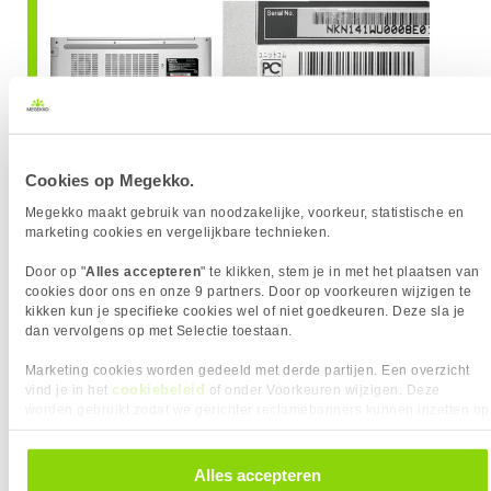
Cookies op Megekko.
Megekko maakt gebruik van noodzakelijke, voorkeur, statistische en
marketing cookies en vergelijkbare technieken.
Door op "
Alles accepteren
" te klikken, stem je in met het plaatsen van
cookies door ons en onze 9 partners. Door op voorkeuren wijzigen te
kikken kun je specifieke cookies wel of niet goedkeuren. Deze sla je
In de system information:
dan vervolgens op met Selectie toestaan.
Marketing cookies worden gedeeld met derde partijen. Een overzicht
cookiebeleid
vind je in het
of onder Voorkeuren wijzigen. Deze
worden gebruikt zodat we gerichter reclamebanners kunnen inzetten op
andere websites. In onze cookievoorkeuren vind je een overzicht van
alle cookies. Je kunt je gegeven toestemming altijd intrekken, dit doe je
door in de footer van onze website te klikken op ‘Cookievoorkeuren’
Alles accepteren
onder het kopje ‘Mijn gegevens’.