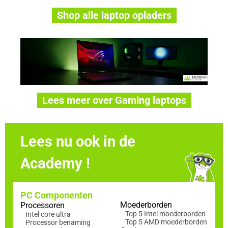
Shop alle laptop opladers
Lees meer over Gaming laptops
Lees nu ook in de
Academy !
PC Componenten
Moederborden
Processoren
Top 5 Intel moederborden
Intel core ultra
Top 5 AMD moederborden
Processor benaming