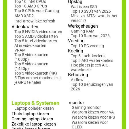
Opslag
Top 10 Intel CPU's
Top 10 AMD CPU's
Wat is een SSD
Top 5 CPU's voor Gaming
Top 10 SSD's van 2026
AMD X3D2
Mhz vs MTS: wat is het
verschil?
Intel arrow lake refresh
Werkgeheugen
Videokaarten
Gaming RAM
Top 5 NVIDIA videokaarten
Top 10 Ram van 2026
Top 5 AMD videokaarten
Voeding
Top 5 Intel videokaarten
AI in videokaarten
Top 10 PC voeding
VRAM
Koeling
Top 5 videokaarten
Top 5 Luchtkoelers
(1080p)
Top 5 AIO -waterkoelers
Top 5 videokaarten
Hoe plaats je een AIO-
(1440p)
waterkoeler
Top 5 videokaarten (4K)
Behuizing
5 Tips om het maximale uit
Airflow
je GPU te halen
Top 10 Behuizingen van
2026
Laptops & Systemen
monitor
Gaming monitor
Laptop oplader kiezen
Waarom kiezen voor VA
Thuis laptop kiezen
Waarom kiezen voor IPS
Gaming laptop kiezen
Waarom kiezen voor
Zakelijke laptop kiezen
OLED