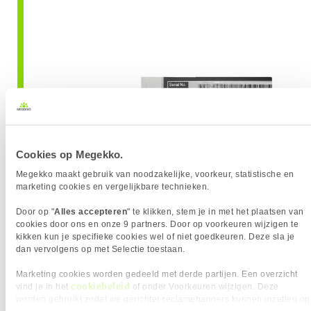
Cookies op Megekko.
Megekko maakt gebruik van noodzakelijke, voorkeur, statistische en
marketing cookies en vergelijkbare technieken.
Door op "
Alles accepteren
" te klikken, stem je in met het plaatsen van
cookies door ons en onze 9 partners. Door op voorkeuren wijzigen te
kikken kun je specifieke cookies wel of niet goedkeuren. Deze sla je
dan vervolgens op met Selectie toestaan.
Marketing cookies worden gedeeld met derde partijen. Een overzicht
In de system information:
cookiebeleid
vind je in het
of onder Voorkeuren wijzigen. Deze
worden gebruikt zodat we gerichter reclamebanners kunnen inzetten op