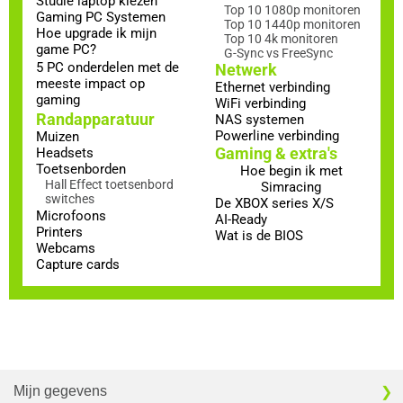
Studie laptop kiezen
Top 10 1080p monitoren
Gaming PC Systemen
Top 10 1440p monitoren
Hoe upgrade ik mijn
Top 10 4k monitoren
game PC?
G-Sync vs FreeSync
5 PC onderdelen met de
Netwerk
meeste impact op
Ethernet verbinding
gaming
WiFi verbinding
Randapparatuur
NAS systemen
Powerline verbinding
Muizen
Gaming & extra's
Headsets
Toetsenborden
Hoe begin ik met
Hall Effect toetsenbord
Simracing
switches
De XBOX series X/S
Microfoons
AI-Ready
Printers
Wat is de BIOS
Webcams
Capture cards
Mijn gegevens