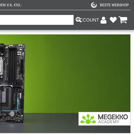
N V.A. €50,-
BESTE WEBSHOP
ACCOUNT