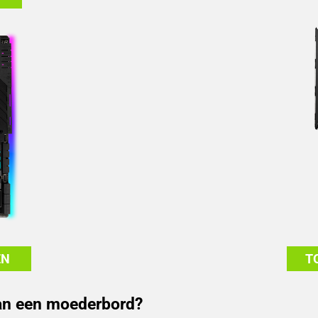
EN
T
van een moederbord?