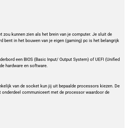
is een van de belangrijkste onderdelen van je pc. Op het moederbord sluit je alle componenten aan waardoor je het zou kunnen zien als het brein van je computer. Je sluit de 
 bent in het bouwen van je eigen (gaming) pc is het belangrijk 
derbord een BIOS (Basic Input/ Output System) of UEFI (Unified 
 de hardware en software. 
lijk van de socket kun jij uit bepaalde processors kiezen. De 
 Het onderdeel communiceert met de processor waardoor de 