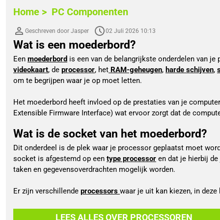
Home >
PC Componenten
Geschreven door Jasper
02 Juli 2026 10:13
Wat is een moederbord?
Een 
moederbord
videokaart
, de 
processor
, het
RAM-geheugen
,
harde schijven
, 
om te begrijpen waar je op moet letten.
Het moederbord heeft invloed op de prestaties van je computer,
Extensible Firmware Interface) wat ervoor zorgt dat de compute
Wat is de socket van het moederbord?
Dit onderdeel is de plek waar je processor geplaatst moet word
socket is afgestemd op een 
type processor
 en dat je hierbij 
taken en gegevensoverdrachten mogelijk worden.
Er zijn verschillende 
processors 
waar je uit kan kiezen, in deze 
LEES ALLES OVER PROCESSOREN