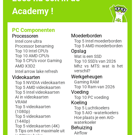
Academy !
PC Componenten
Moederborden
Processoren
Top 5 Intel moederborden
Intel core ultra
Top 5 AMD moederborden
Processor benaming
Opslag
Top 10 Intel CPU's
Top 10 AMD CPU's
Wat is een SSD
Top 5 CPU's voor Gaming
Top 10 SSD's van 2026
AMD X3D2
Mhz vs MTS: wat is het
verschil?
Intel arrow lake refresh
Werkgeheugen
Videokaarten
Gaming RAM
Top 5 NVIDIA videokaarten
Top 10 Ram van 2026
Top 5 AMD videokaarten
Voeding
Top 5 Intel videokaarten
AI in videokaarten
Top 10 PC voeding
VRAM
Koeling
Top 5 videokaarten
Top 5 Luchtkoelers
(1080p)
Top 5 AIO -waterkoelers
Top 5 videokaarten
Hoe plaats je een AIO-
(1440p)
waterkoeler
Top 5 videokaarten (4K)
Behuizing
5 Tips om het maximale uit
Airflow