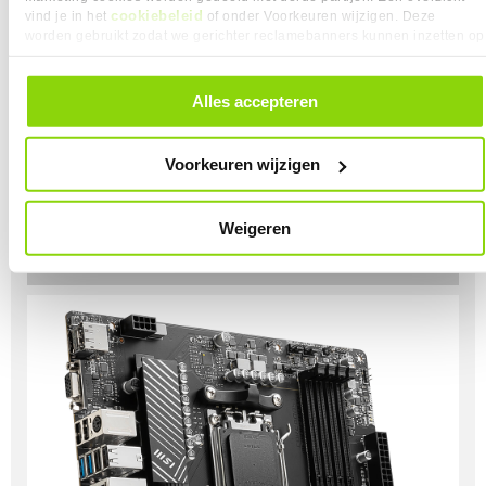
cookiebeleid
vind je in het
of onder Voorkeuren wijzigen. Deze
worden gebruikt zodat we gerichter reclamebanners kunnen inzetten op
andere websites. In onze cookievoorkeuren vind je een overzicht van
alle cookies. Je kunt je gegeven toestemming altijd intrekken, dit doe je
door in de footer van onze website te klikken op ‘Cookievoorkeuren’
ATX
Alles accepteren
onder het kopje ‘Mijn gegevens’.
Dit is een vormfactor desktop die het meeste
voorkomt. Hierbij hebben de moederborden een
Voorkeuren wijzigen
afmeting van 305 x 244 mm. Deze vormfactor is erg
populair vanwege de uitbreidmogelijkheden.
Weigeren
ALLE MOEDERBORDEN