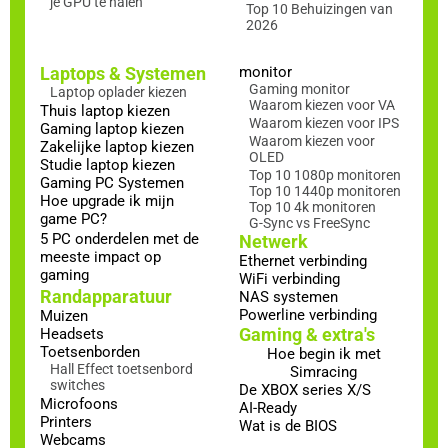
je GPU te halen
Top 10 Behuizingen van
2026
Laptops & Systemen
monitor
Gaming monitor
Laptop oplader kiezen
Waarom kiezen voor VA
Thuis laptop kiezen
Waarom kiezen voor IPS
Gaming laptop kiezen
Waarom kiezen voor
Zakelijke laptop kiezen
OLED
Studie laptop kiezen
Top 10 1080p monitoren
Gaming PC Systemen
Top 10 1440p monitoren
Hoe upgrade ik mijn
Top 10 4k monitoren
game PC?
G-Sync vs FreeSync
5 PC onderdelen met de
Netwerk
meeste impact op
Ethernet verbinding
gaming
WiFi verbinding
Randapparatuur
NAS systemen
Powerline verbinding
Muizen
Gaming & extra's
Headsets
Toetsenborden
Hoe begin ik met
Hall Effect toetsenbord
Simracing
switches
De XBOX series X/S
Microfoons
AI-Ready
Printers
Wat is de BIOS
Webcams