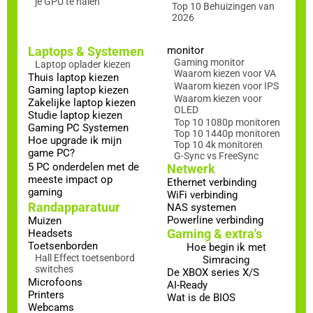
je GPU te halen
Top 10 Behuizingen van
2026
Laptops & Systemen
monitor
Gaming monitor
Laptop oplader kiezen
Waarom kiezen voor VA
Thuis laptop kiezen
Waarom kiezen voor IPS
Gaming laptop kiezen
Waarom kiezen voor
Zakelijke laptop kiezen
OLED
Studie laptop kiezen
Top 10 1080p monitoren
Gaming PC Systemen
Top 10 1440p monitoren
Hoe upgrade ik mijn
Top 10 4k monitoren
game PC?
G-Sync vs FreeSync
5 PC onderdelen met de
Netwerk
meeste impact op
Ethernet verbinding
gaming
WiFi verbinding
Randapparatuur
NAS systemen
Powerline verbinding
Muizen
Gaming & extra's
Headsets
Toetsenborden
Hoe begin ik met
Hall Effect toetsenbord
Simracing
switches
De XBOX series X/S
Microfoons
AI-Ready
Printers
Wat is de BIOS
Webcams