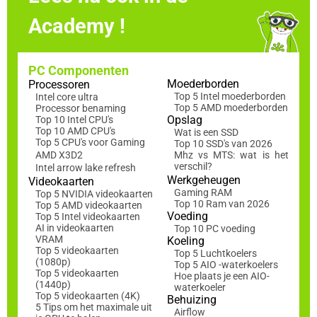
Academy !
PC Componenten
Moederborden
Processoren
Top 5 Intel moederborden
Intel core ultra
Top 5 AMD moederborden
Processor benaming
Opslag
Top 10 Intel CPU's
Top 10 AMD CPU's
Wat is een SSD
Top 5 CPU's voor Gaming
Top 10 SSD's van 2026
AMD X3D2
Mhz vs MTS: wat is het
verschil?
Intel arrow lake refresh
Werkgeheugen
Videokaarten
Gaming RAM
Top 5 NVIDIA videokaarten
Top 10 Ram van 2026
Top 5 AMD videokaarten
Voeding
Top 5 Intel videokaarten
AI in videokaarten
Top 10 PC voeding
VRAM
Koeling
Top 5 videokaarten
Top 5 Luchtkoelers
(1080p)
Top 5 AIO -waterkoelers
Top 5 videokaarten
Hoe plaats je een AIO-
(1440p)
waterkoeler
Top 5 videokaarten (4K)
Behuizing
5 Tips om het maximale uit
Airflow