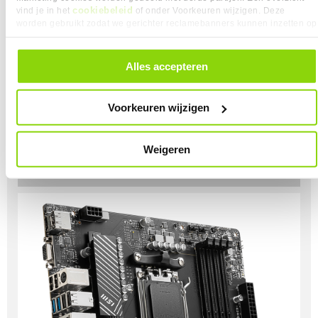
cookiebeleid
vind je in het
of onder Voorkeuren wijzigen. Deze
worden gebruikt zodat we gerichter reclamebanners kunnen inzetten op
andere websites. In onze cookievoorkeuren vind je een overzicht van
alle cookies. Je kunt je gegeven toestemming altijd intrekken, dit doe je
door in de footer van onze website te klikken op ‘Cookievoorkeuren’
ATX
Alles accepteren
onder het kopje ‘Mijn gegevens’.
Dit is een vormfactor desktop die het meeste
voorkomt. Hierbij hebben de moederborden een
Voorkeuren wijzigen
afmeting van 305 x 244 mm. Deze vormfactor is erg
populair vanwege de uitbreidmogelijkheden.
Weigeren
ALLE MOEDERBORDEN