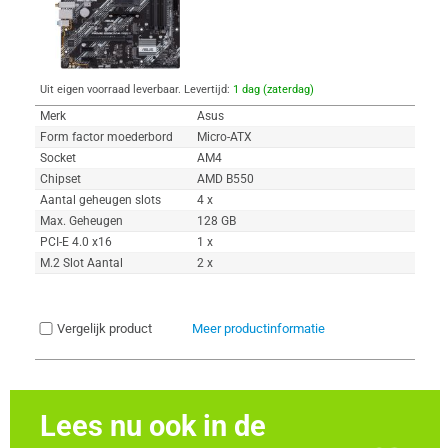
Uit eigen voorraad leverbaar. Levertijd:
1 dag (zaterdag)
Merk
Asus
Form factor moederbord
Micro-ATX
Socket
AM4
Chipset
AMD B550
Aantal geheugen slots
4 x
Max. Geheugen
128 GB
PCI-E 4.0 x16
1 x
M.2 Slot Aantal
2 x
Vergelijk product
Meer productinformatie
Lees nu ook in de