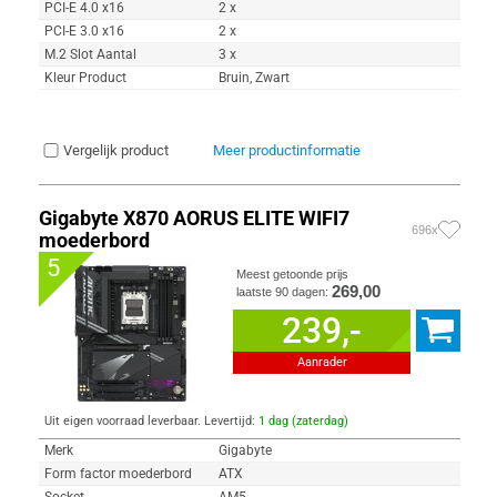
PCI-E 4.0 x16
2 x
PCI-E 3.0 x16
2 x
M.2 Slot Aantal
3 x
Kleur Product
Bruin, Zwart
Vergelijk product
Meer productinformatie
Gigabyte X870 AORUS ELITE WIFI7
696x
moederbord
5
Meest getoonde prijs
269,00
laatste 90 dagen:
239,-
Aanrader
Uit eigen voorraad leverbaar. Levertijd:
1 dag (zaterdag)
Merk
Gigabyte
Form factor moederbord
ATX
Socket
AM5