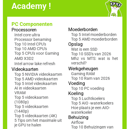
Academy !
PC Componenten
Moederborden
Processoren
Top 5 Intel moederborden
Intel core ultra
Top 5 AMD moederborden
Processor benaming
Opslag
Top 10 Intel CPU's
Top 10 AMD CPU's
Wat is een SSD
Top 5 CPU's voor Gaming
Top 10 SSD's van 2026
AMD X3D2
Mhz vs MTS: wat is het
verschil?
Intel arrow lake refresh
Werkgeheugen
Videokaarten
Gaming RAM
Top 5 NVIDIA videokaarten
Top 10 Ram van 2026
Top 5 AMD videokaarten
Voeding
Top 5 Intel videokaarten
AI in videokaarten
Top 10 PC voeding
VRAM
Koeling
Top 5 videokaarten
Top 5 Luchtkoelers
(1080p)
Top 5 AIO -waterkoelers
Top 5 videokaarten
Hoe plaats je een AIO-
(1440p)
waterkoeler
Top 5 videokaarten (4K)
Behuizing
5 Tips om het maximale uit
Airflow
je GPU te halen
Top 10 Behuizingen van