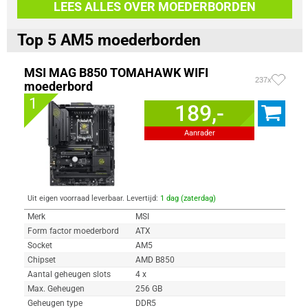
LEES ALLES OVER MOEDERBORDEN
Top 5 AM5 moederborden
MSI MAG B850 TOMAHAWK WIFI
237x
moederbord
1
189,-
Aanrader
Uit eigen voorraad leverbaar. Levertijd:
1 dag (zaterdag)
Merk
MSI
Form factor moederbord
ATX
Socket
AM5
Chipset
AMD B850
Aantal geheugen slots
4 x
Max. Geheugen
256 GB
Geheugen type
DDR5