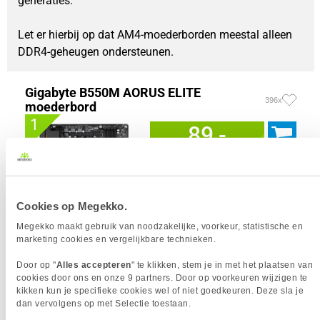
generaties.
Let er hierbij op dat AM4-moederborden meestal alleen 
DDR4-geheugen ondersteunen.
Gigabyte B550M AORUS ELITE
396x
moederbord
1
89,-
Cookies op Megekko.
Uit eigen voorraad leverbaar. Levertijd:
1 dag (zaterdag)
Megekko maakt gebruik van noodzakelijke, voorkeur, statistische en
marketing cookies en vergelijkbare technieken.
Merk
Gigabyte
Form factor moederbord
Micro-ATX
Door op "
Alles accepteren
" te klikken, stem je in met het plaatsen van
Socket
AM4
cookies door ons en onze 9 partners. Door op voorkeuren wijzigen te
Chipset
AMD B550
kikken kun je specifieke cookies wel of niet goedkeuren. Deze sla je
Aantal geheugen slots
4 x
dan vervolgens op met Selectie toestaan.
Max. Geheugen
128 GB