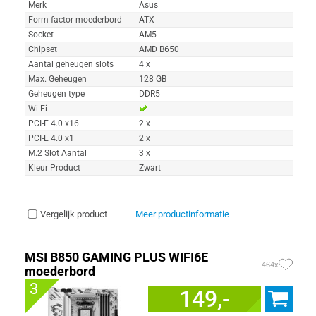
Merk
Asus
Form factor moederbord
ATX
Socket
AM5
Chipset
AMD B650
Aantal geheugen slots
4 x
Max. Geheugen
128 GB
Geheugen type
DDR5
Wi-Fi
PCI-E 4.0 x16
2 x
PCI-E 4.0 x1
2 x
M.2 Slot Aantal
3 x
Kleur Product
Zwart
Vergelijk product
Meer productinformatie
MSI B850 GAMING PLUS WIFI6E
464x
moederbord
3
149,-