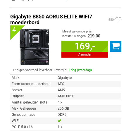
Gigabyte B850 AORUS ELITE WIFI7
580x
moederbord
4
Meest getoonde prijs
219,00
laatste 90 dagen:
169,-
Aanrader
Uit eigen voorraad leverbaar. Levertijd:
1 dag (zaterdag)
Merk
Gigabyte
Form factor moederbord
ATX
Socket
AM5
Chipset
AMD B850
Aantal geheugen slots
4 x
Max. Geheugen
256 GB
Geheugen type
DDR5
Wi-Fi
PCI-E 5.0 x16
1 x