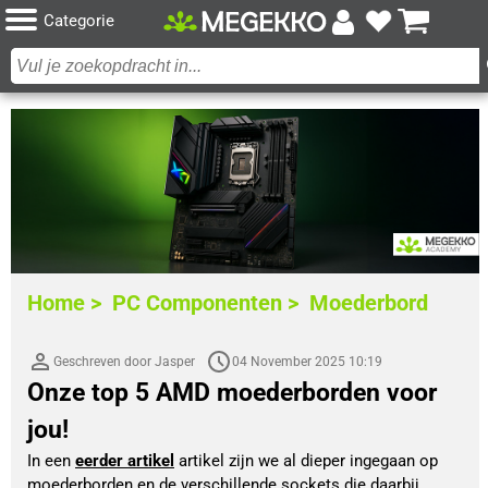
Categorie
Home >
PC Componenten >
Moederbord
Geschreven door Jasper
04 November 2025 10:19
Onze top 5 AMD moederborden voor
jou!
In een 
eerder artikel
 artikel zijn we al dieper ingegaan op 
moederborden en de verschillende sockets die daarbij 