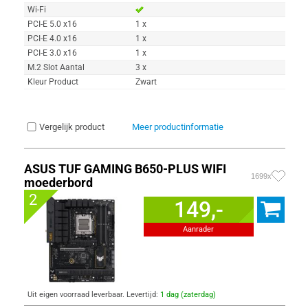
Wi-Fi
PCI-E 5.0 x16
1 x
PCI-E 4.0 x16
1 x
PCI-E 3.0 x16
1 x
M.2 Slot Aantal
3 x
Kleur Product
Zwart
Vergelijk product
Meer productinformatie
ASUS TUF GAMING B650-PLUS WIFI
1699x
moederbord
2
149,-
Aanrader
Uit eigen voorraad leverbaar. Levertijd:
1 dag (zaterdag)