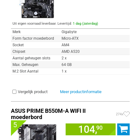
Uit eigen voorraad leverbaar. Levertijd:
1 dag (zaterdag)
Merk
Gigabyte
Form factor moederbord
Micro-ATX
Socket
AM4
Chipset
AMD A520
Aantal geheugen slots
2 x
Max. Geheugen
64 GB
M.2 Slot Aantal
1 x
Vergelijk product
Meer productinformatie
ASUS PRIME B550M-A WIFI II
274x
moederbord
5
104,
90