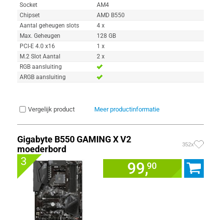
Socket
AM4
Chipset
AMD B550
Aantal geheugen slots
4 x
Max. Geheugen
128 GB
PCI-E 4.0 x16
1 x
M.2 Slot Aantal
2 x
RGB aansluiting
ARGB aansluiting
Vergelijk product
Meer productinformatie
Gigabyte B550 GAMING X V2
352x
moederbord
3
99,
90