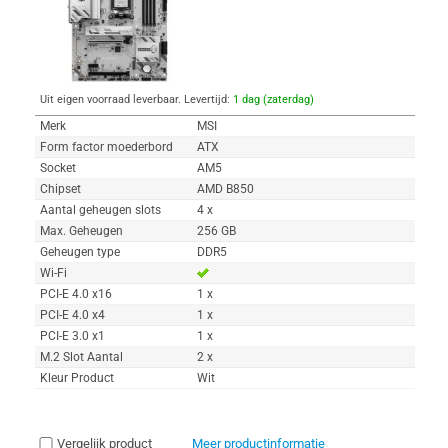
Uit eigen voorraad leverbaar. Levertijd:
1 dag (zaterdag)
Merk
MSI
Form factor moederbord
ATX
Socket
AM5
Chipset
AMD B850
Aantal geheugen slots
4 x
Max. Geheugen
256 GB
Geheugen type
DDR5
Wi-Fi
PCI-E 4.0 x16
1 x
PCI-E 4.0 x4
1 x
PCI-E 3.0 x1
1 x
M.2 Slot Aantal
2 x
Kleur Product
Wit
Vergelijk product
Meer productinformatie