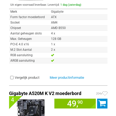
Uit eigen voorraad leverbaar. Levertijd:
1 dag (zaterdag)
Merk
Gigabyte
Form factor moederbord
ATX
Socket
AM4
Chipset
AMD B550
Aantal geheugen slots
4 x
Max. Geheugen
128 GB
PCI-E 4.0 x16
1 x
M.2 Slot Aantal
2 x
RGB aansluiting
ARGB aansluiting
Vergelijk product
Meer productinformatie
Gigabyte A520M K V2 moederbord
204x
4
49,
90