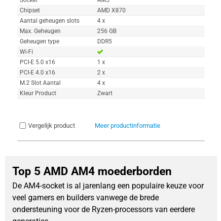
Chipset
AMD X870
Aantal geheugen slots
4 x
Max. Geheugen
256 GB
Geheugen type
DDR5
Wi-Fi
PCI-E 5.0 x16
1 x
PCI-E 4.0 x16
2 x
M.2 Slot Aantal
4 x
Kleur Product
Zwart
Vergelijk product
Meer productinformatie
Top 5 AMD AM4 moederborden
De AM4-socket is al jarenlang een populaire keuze voor 
veel gamers en builders vanwege de brede 
ondersteuning voor de Ryzen-processors van eerdere 