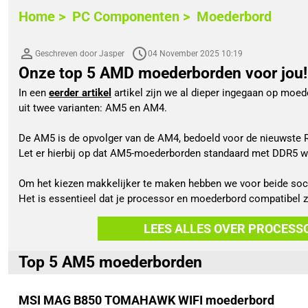
Home >
PC Componenten >
Moederbord
Geschreven door Jasper
04 November 2025 10:19
Onze top 5 AMD moederborden voor jou!
In een 
eerder artikel
 artikel zijn we al dieper ingegaan op moe
uit twee varianten: AM5 en AM4.
De AM5 is de opvolger van de AM4, bedoeld voor de nieuwste 
Let er hierbij op dat AM5-moederborden standaard met DDR5 wer
Om het kiezen makkelijker te maken hebben we voor beide socke
Het is essentieel dat je processor en moederbord compatibel zi
LEES ALLES OVER PROCESS
Top 5 AM5 moederborden
MSI MAG B850 TOMAHAWK WIFI moederbord