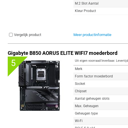
M.2 Slot Aantal
Kleur Product
Vergelijk product
Meer productinformatie
Gigabyte B850 AORUS ELITE WIFI7 moederbord
5
Uit eigen voorraad leverbaar. Levertij
Merk
Form factor moederbord
Socket
Chipset
Aantal geheugen slots
Max. Geheugen
Geheugen type
Wi-Fi