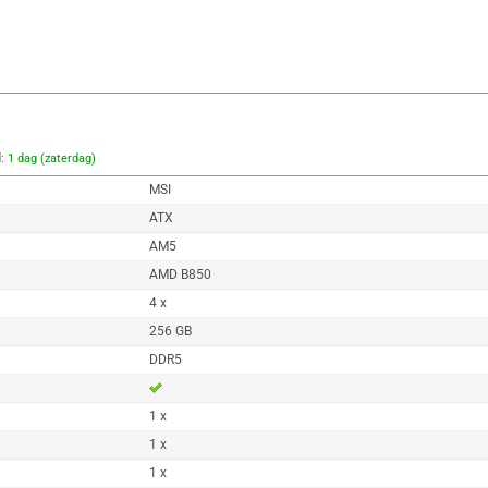
d:
1 dag (zaterdag)
MSI
ATX
AM5
AMD B850
4 x
256 GB
DDR5
1 x
1 x
1 x