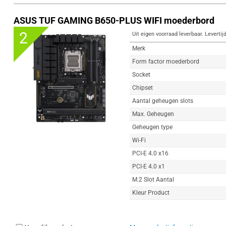
ASUS TUF GAMING B650-PLUS WIFI moederbord
2
Uit eigen voorraad leverbaar. Levertij
Merk
Form factor moederbord
Socket
Chipset
Aantal geheugen slots
Max. Geheugen
Geheugen type
Wi-Fi
PCI-E 4.0 x16
PCI-E 4.0 x1
M.2 Slot Aantal
Kleur Product