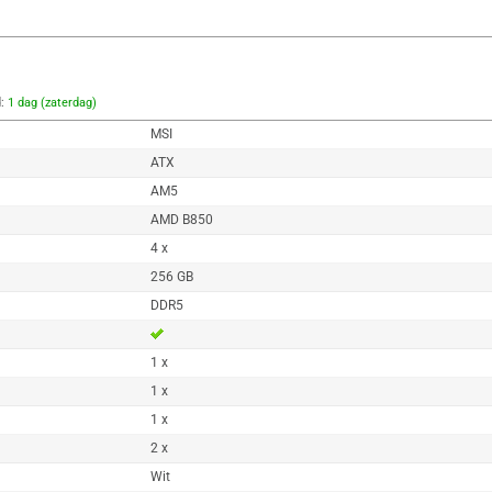
d:
1 dag (zaterdag)
MSI
ATX
AM5
AMD B850
4 x
256 GB
DDR5
1 x
1 x
1 x
2 x
Wit