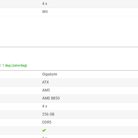
4 x
Wit
d:
1 dag (zaterdag)
Gigabyte
ATX
AM5
AMD B850
4 x
256 GB
DDR5