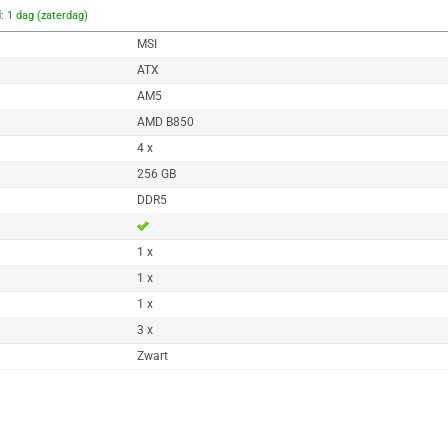
d:
1 dag (zaterdag)
MSI
ATX
AM5
AMD B850
4 x
256 GB
DDR5
1 x
1 x
1 x
3 x
Zwart