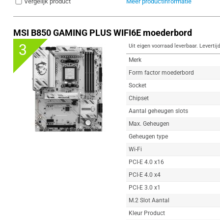
Vergelijk product
Meer productinformatie
MSI B850 GAMING PLUS WIFI6E moederbord
3
Uit eigen voorraad leverbaar. Levertij
Merk
Form factor moederbord
Socket
Chipset
Aantal geheugen slots
Max. Geheugen
Geheugen type
Wi-Fi
PCI-E 4.0 x16
PCI-E 4.0 x4
PCI-E 3.0 x1
M.2 Slot Aantal
Kleur Product