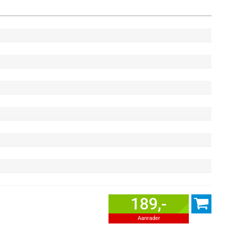
189,-
Aanrader