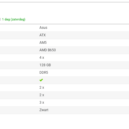
d:
1 dag (zaterdag)
Asus
ATX
AM5
AMD B650
4 x
128 GB
DDR5
2 x
2 x
3 x
Zwart