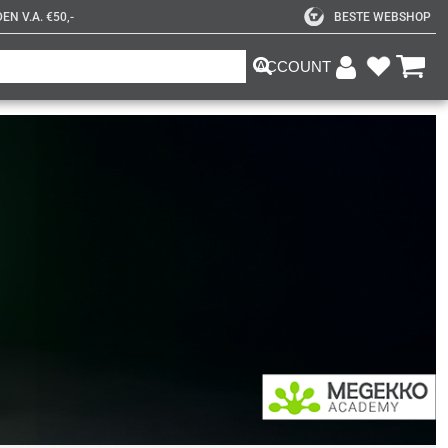
N V.A. €50,-
BESTE WEBSHOP
ACCOUNT