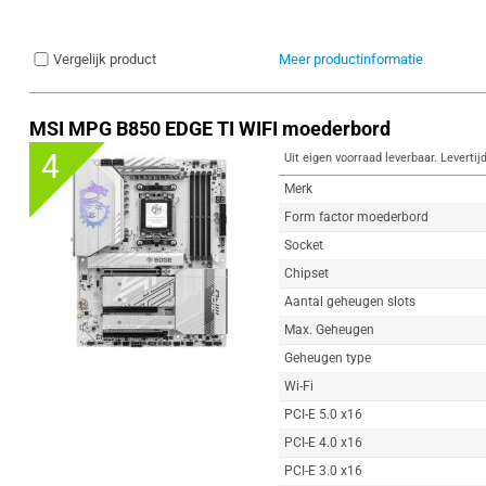
Vergelijk product
Meer productinformatie
MSI MPG B850 EDGE TI WIFI moederbord
4
Uit eigen voorraad leverbaar. Levertij
Merk
Form factor moederbord
Socket
Chipset
Aantal geheugen slots
Max. Geheugen
Geheugen type
Wi-Fi
PCI-E 5.0 x16
PCI-E 4.0 x16
PCI-E 3.0 x16