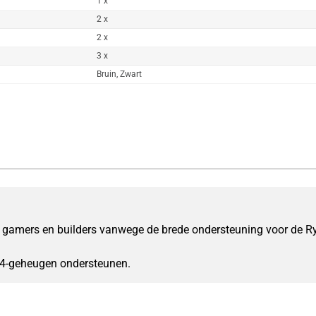
1 x
2 x
2 x
3 x
Bruin, Zwart
l gamers en builders vanwege de brede ondersteuning voor de Ry
R4-geheugen ondersteunen.