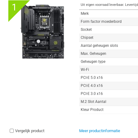
1
Uit eigen voorraad leverbaar. Levertij
Merk
Form factor moederbord
Socket
Chipset
Aantal geheugen slots
Max. Geheugen
Geheugen type
Wi-Fi
PCI-E 5.0 x16
PCI-E 4.0 x16
PCI-E 3.0 x16
M.2 Slot Aantal
Kleur Product
Vergelijk product
Meer productinformatie