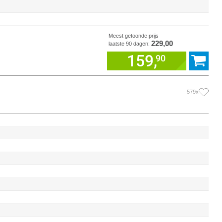
Meest getoonde prijs
229,00
laatste 90 dagen:
159,
90
579x