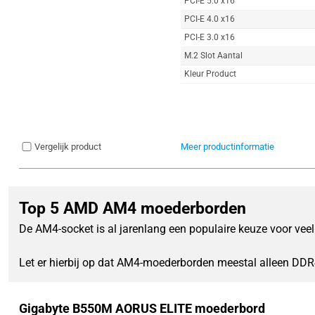
PCI-E 5.0 x16
PCI-E 4.0 x16
PCI-E 3.0 x16
M.2 Slot Aantal
Kleur Product
Vergelijk product
Meer productinformatie
Top 5 AMD AM4 moederborden
De AM4-socket is al jarenlang een populaire keuze voor vee
Let er hierbij op dat AM4-moederborden meestal alleen DD
Gigabyte B550M AORUS ELITE moederbord