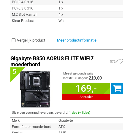
PCI-E 4.0 x16
1 x
PCI-E 3.0 x16
1 x
M.2 Slot Aantal
4 x
Kleur Product
Wit
Vergelijk product
Meer productinformatie
Gigabyte B850 AORUS ELITE WIFI7
576x
moederbord
5
Meest getoonde prijs
219,00
laatste 90 dagen:
169,-
Aanrader
Uit eigen voorraad leverbaar. Levertijd:
1 dag (vrijdag)
Merk
Gigabyte
Form factor moederbord
ATX
Socket
AM5