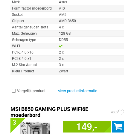
Merk
Asus
Form factor moederbord
ATX
Socket
AM5
Chipset
AMD B650
Aantal geheugen slots
4 x
Max. Geheugen
128 GB
Geheugen type
DDR5
Wi-Fi
PCI-E 4.0 x16
2 x
PCI-E 4.0 x1
2 x
M.2 Slot Aantal
3 x
Kleur Product
Zwart
Vergelijk product
Meer productinformatie
MSI B850 GAMING PLUS WIFI6E
463x
moederbord
3
149,-