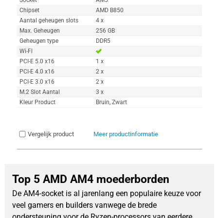
Chipset
AMD B850
Aantal geheugen slots
4 x
Max. Geheugen
256 GB
Geheugen type
DDR5
Wi-Fi
PCI-E 5.0 x16
1 x
PCI-E 4.0 x16
2 x
PCI-E 3.0 x16
2 x
M.2 Slot Aantal
3 x
Kleur Product
Bruin, Zwart
Vergelijk product
Meer productinformatie
Top 5 AMD AM4 moederborden
De AM4-socket is al jarenlang een populaire keuze voor 
veel gamers en builders vanwege de brede 
ondersteuning voor de Ryzen-processors van eerdere 