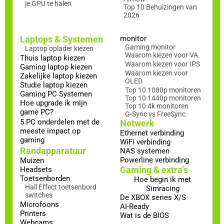
je GPU te halen
Top 10 Behuizingen van
2026
Laptops & Systemen
monitor
Gaming monitor
Laptop oplader kiezen
Waarom kiezen voor VA
Thuis laptop kiezen
Waarom kiezen voor IPS
Gaming laptop kiezen
Waarom kiezen voor
Zakelijke laptop kiezen
OLED
Studie laptop kiezen
Top 10 1080p monitoren
Gaming PC Systemen
Top 10 1440p monitoren
Hoe upgrade ik mijn
Top 10 4k monitoren
game PC?
G-Sync vs FreeSync
5 PC onderdelen met de
Netwerk
meeste impact op
Ethernet verbinding
gaming
WiFi verbinding
Randapparatuur
NAS systemen
Powerline verbinding
Muizen
Gaming & extra's
Headsets
Toetsenborden
Hoe begin ik met
Hall Effect toetsenbord
Simracing
switches
De XBOX series X/S
Microfoons
AI-Ready
Printers
Wat is de BIOS
Webcams