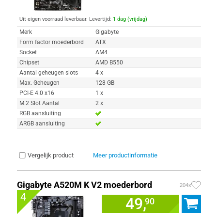
Uit eigen voorraad leverbaar. Levertijd:
1 dag (vrijdag)
Merk
Gigabyte
Form factor moederbord
ATX
Socket
AM4
Chipset
AMD B550
Aantal geheugen slots
4 x
Max. Geheugen
128 GB
PCI-E 4.0 x16
1 x
M.2 Slot Aantal
2 x
RGB aansluiting
ARGB aansluiting
Vergelijk product
Meer productinformatie
Gigabyte A520M K V2 moederbord
204x
4
49,
90