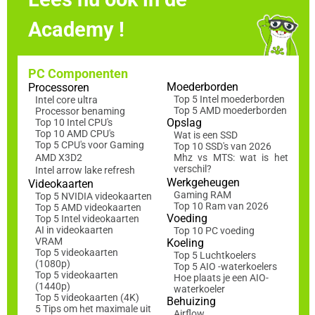
Academy !
PC Componenten
Moederborden
Processoren
Top 5 Intel moederborden
Intel core ultra
Top 5 AMD moederborden
Processor benaming
Opslag
Top 10 Intel CPU's
Top 10 AMD CPU's
Wat is een SSD
Top 5 CPU's voor Gaming
Top 10 SSD's van 2026
AMD X3D2
Mhz vs MTS: wat is het
verschil?
Intel arrow lake refresh
Werkgeheugen
Videokaarten
Gaming RAM
Top 5 NVIDIA videokaarten
Top 10 Ram van 2026
Top 5 AMD videokaarten
Voeding
Top 5 Intel videokaarten
AI in videokaarten
Top 10 PC voeding
VRAM
Koeling
Top 5 videokaarten
Top 5 Luchtkoelers
(1080p)
Top 5 AIO -waterkoelers
Top 5 videokaarten
Hoe plaats je een AIO-
(1440p)
waterkoeler
Top 5 videokaarten (4K)
Behuizing
5 Tips om het maximale uit
Airflow