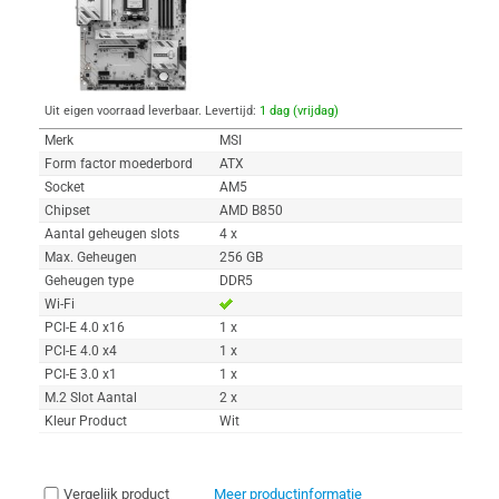
Uit eigen voorraad leverbaar. Levertijd:
1 dag (vrijdag)
Merk
MSI
Form factor moederbord
ATX
Socket
AM5
Chipset
AMD B850
Aantal geheugen slots
4 x
Max. Geheugen
256 GB
Geheugen type
DDR5
Wi-Fi
PCI-E 4.0 x16
1 x
PCI-E 4.0 x4
1 x
PCI-E 3.0 x1
1 x
M.2 Slot Aantal
2 x
Kleur Product
Wit
Vergelijk product
Meer productinformatie