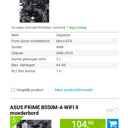
Uit eigen voorraad leverbaar. Levertijd:
1 dag (vrijdag)
Merk
Gigabyte
Form factor moederbord
Micro-ATX
Socket
AM4
Chipset
AMD A520
Aantal geheugen slots
2 x
Max. Geheugen
64 GB
M.2 Slot Aantal
1 x
Vergelijk product
Meer productinformatie
ASUS PRIME B550M-A WIFI II
273x
moederbord
5
104,
90