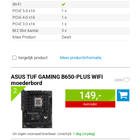
Wi-Fi
PCI-E 5.0 x16
1 x
PCI-E 4.0 x16
1 x
PCI-E 3.0 x16
1 x
M.2 Slot Aantal
3 x
Kleur Product
Zwart
Vergelijk product
Meer productinformatie
ASUS TUF GAMING B650-PLUS WIFI
1699x
moederbord
2
149,-
Aanrader
Uit eigen voorraad leverbaar. Levertijd:
1 dag (vrijdag)