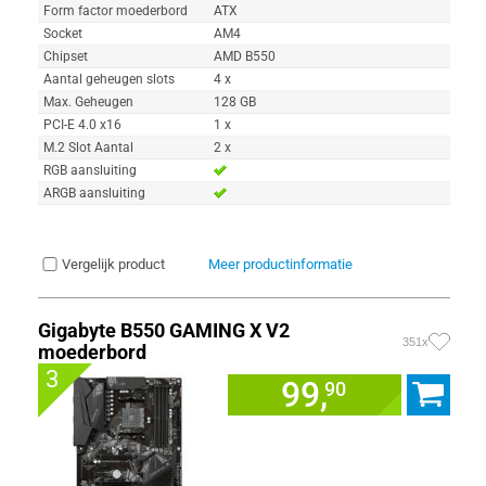
Form factor moederbord
ATX
Socket
AM4
Chipset
AMD B550
Aantal geheugen slots
4 x
Max. Geheugen
128 GB
PCI-E 4.0 x16
1 x
M.2 Slot Aantal
2 x
RGB aansluiting
ARGB aansluiting
Vergelijk product
Meer productinformatie
Gigabyte B550 GAMING X V2
351x
moederbord
3
99,
90