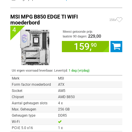
MSI MPG B850 EDGE TI WIFI
156x
moederbord
4
Meest getoonde prijs
229,00
laatste 90 dagen:
159,
90
Uit eigen voorraad leverbaar. Levertijd:
1 dag (vrijdag)
Merk
MSI
Form factor moederbord
ATX
Socket
AM5
Chipset
AMD B850
Aantal geheugen slots
4 x
Max. Geheugen
256 GB
Geheugen type
DDR5
Wi-Fi
PCI-E 5.0 x16
1 x