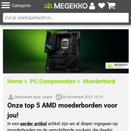
Categorie
Home >
PC Componenten >
Moederbord
Geschreven door Jasper
04 November 2025 10:19
Onze top 5 AMD moederborden voor
jou!
In een 
eerder artikel
 artikel zijn we al dieper ingegaan op 
moederborden en de verschillende sockets die daarbij 