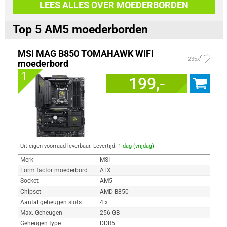
LEES ALLES OVER MOEDERBORDEN
Top 5 AM5 moederborden
MSI MAG B850 TOMAHAWK WIFI
235x
moederbord
1
199,-
Uit eigen voorraad leverbaar. Levertijd:
1 dag (vrijdag)
Merk
MSI
Form factor moederbord
ATX
Socket
AM5
Chipset
AMD B850
Aantal geheugen slots
4 x
Max. Geheugen
256 GB
Geheugen type
DDR5