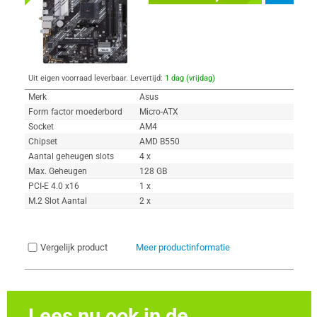
Uit eigen voorraad leverbaar. Levertijd:
1 dag (vrijdag)
Merk
Asus
Form factor moederbord
Micro-ATX
Socket
AM4
Chipset
AMD B550
Aantal geheugen slots
4 x
Max. Geheugen
128 GB
PCI-E 4.0 x16
1 x
M.2 Slot Aantal
2 x
Vergelijk product
Meer productinformatie
Lees nu ook in de