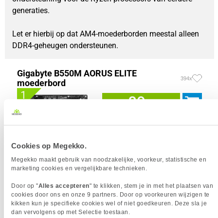
generaties.
Let er hierbij op dat AM4-moederborden meestal alleen 
DDR4-geheugen ondersteunen.
Gigabyte B550M AORUS ELITE
394x
moederbord
1
89,-
Cookies op Megekko.
Megekko maakt gebruik van noodzakelijke, voorkeur, statistische en
Uit eigen voorraad leverbaar. Levertijd:
1 dag (vrijdag)
marketing cookies en vergelijkbare technieken.
Merk
Gigabyte
Form factor moederbord
Micro-ATX
Door op "
Alles accepteren
" te klikken, stem je in met het plaatsen van
cookies door ons en onze 9 partners. Door op voorkeuren wijzigen te
Socket
AM4
kikken kun je specifieke cookies wel of niet goedkeuren. Deze sla je
Chipset
AMD B550
dan vervolgens op met Selectie toestaan.
Aantal geheugen slots
4 x