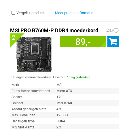
Vergelijk product
Meer productinformatie
MSI PRO B760M-P DDR4 moederbord
133x
2
89,-
Uit eigen voorraad leverbaar. Levertijd:
1 dag (zaterdag)
Merk
MSI
Form factor moederbord
Micro-ATX
Socket
1700
Chipset
Intel B760
Aantal geheugen slots
4 x
Max. Geheugen
128 GB
Geheugen type
DDR4
M.2 Slot Aantal
2 x