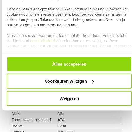
Geheugen type
DDR4
Wi-Fi
Door op "
Alles accepteren
" te klikken, stem je in met het plaatsen van
cookies door ons en onze 9 partners. Door op voorkeuren wijzigen te
M.2 Slot Aantal
2 x
kikken kun je specifieke cookies wel of niet goedkeuren. Deze sla je
dan vervolgens op met Selectie toestaan.
Vergelijk product
Meer productinformatie
Marketing cookies worden gedeeld met derde partijen. Een overzicht
cookiebeleid
vind je in het
of onder Voorkeuren wijzigen. Deze
worden gebruikt zodat we gerichter reclamebanners kunnen inzetten op
MSI MAG Z790 TOMAHAWK WIFI
andere websites. In onze cookievoorkeuren vind je een overzicht van
290x
alle cookies. Je kunt je gegeven toestemming altijd intrekken, dit doe je
moederbord
door in de footer van onze website te klikken op ‘Cookievoorkeuren’
Alles accepteren
4
209,-
onder het kopje ‘Mijn gegevens’.
Voorkeuren wijzigen
Weigeren
Uit eigen voorraad leverbaar. Levertijd:
1 dag (zaterdag)
Merk
MSI
Form factor moederbord
ATX
Socket
1700