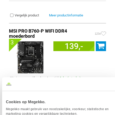
Vergelijk product
Meer productinformatie
MSI PRO B760-P WIFI DDR4
123x
moederbord
3
139,-
Uit eigen voorraad leverbaar. Levertijd:
1 dag (zaterdag)
Merk
MSI
Form factor moederbord
ATX
Socket
1700
Chipset
Intel B760
Cookies op Megekko.
Aantal geheugen slots
4 x
Megekko maakt gebruik van noodzakelijke, voorkeur, statistische en
Max. Geheugen
128 GB
marketing cookies en vergelijkbare technieken.