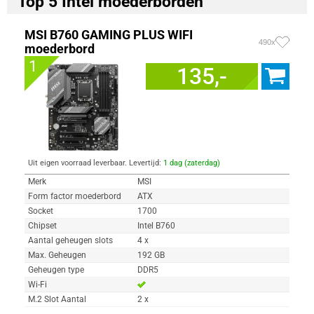
Top 5 Intel moederborden
MSI B760 GAMING PLUS WIFI
490x
moederbord
1
135,-
Uit eigen voorraad leverbaar. Levertijd:
1 dag (zaterdag)
Merk
MSI
Form factor moederbord
ATX
Socket
1700
Chipset
Intel B760
Aantal geheugen slots
4 x
Max. Geheugen
192 GB
Geheugen type
DDR5
Wi-Fi
M.2 Slot Aantal
2 x