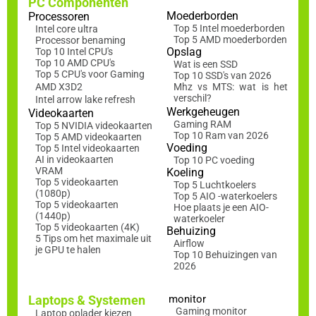
PC Componenten
Moederborden
Processoren
Top 5 Intel moederborden
Intel core ultra
Top 5 AMD moederborden
Processor benaming
Opslag
Top 10 Intel CPU's
Top 10 AMD CPU's
Wat is een SSD
Top 5 CPU's voor Gaming
Top 10 SSD's van 2026
AMD X3D2
Mhz vs MTS: wat is het
verschil?
Intel arrow lake refresh
Werkgeheugen
Videokaarten
Gaming RAM
Top 5 NVIDIA videokaarten
Top 10 Ram van 2026
Top 5 AMD videokaarten
Voeding
Top 5 Intel videokaarten
AI in videokaarten
Top 10 PC voeding
VRAM
Koeling
Top 5 videokaarten
Top 5 Luchtkoelers
(1080p)
Top 5 AIO -waterkoelers
Top 5 videokaarten
Hoe plaats je een AIO-
(1440p)
waterkoeler
Top 5 videokaarten (4K)
Behuizing
5 Tips om het maximale uit
Airflow
je GPU te halen
Top 10 Behuizingen van
2026
Laptops & Systemen
monitor
Gaming monitor
Laptop oplader kiezen