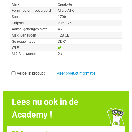
Merk
Gigabyte
Form factor moederbord
Micro-ATX
Socket
1700
Chipset
Intel B760
Aantal geheugen slots
4 x
Max. Geheugen
128 GB
Geheugen type
DDR4
Wi-Fi
M.2 Slot Aantal
2 x
Vergelijk product
Meer productinformatie
Lees nu ook in de
Academy !