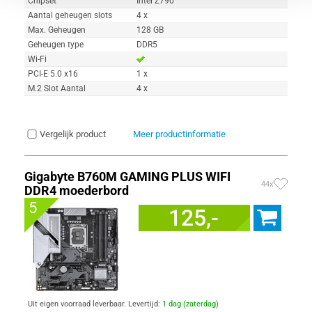
Chipset
Intel Z790
Aantal geheugen slots
4 x
Max. Geheugen
128 GB
Geheugen type
DDR5
Wi-Fi
PCI-E 5.0 x16
1 x
M.2 Slot Aantal
4 x
Vergelijk product
Meer productinformatie
Gigabyte B760M GAMING PLUS WIFI
44x
DDR4 moederbord
5
125,-
Uit eigen voorraad leverbaar. Levertijd:
1 dag (zaterdag)