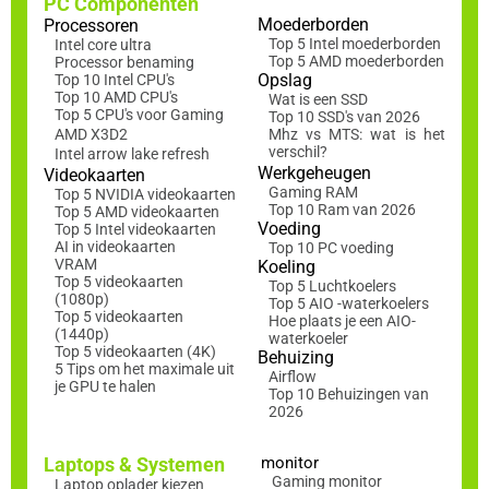
PC Componenten
Moederborden
Processoren
Top 5 Intel moederborden
Intel core ultra
Top 5 AMD moederborden
Processor benaming
Opslag
Top 10 Intel CPU's
Top 10 AMD CPU's
Wat is een SSD
Top 5 CPU's voor Gaming
Top 10 SSD's van 2026
AMD X3D2
Mhz vs MTS: wat is het
verschil?
Intel arrow lake refresh
Werkgeheugen
Videokaarten
Gaming RAM
Top 5 NVIDIA videokaarten
Top 10 Ram van 2026
Top 5 AMD videokaarten
Voeding
Top 5 Intel videokaarten
AI in videokaarten
Top 10 PC voeding
VRAM
Koeling
Top 5 videokaarten
Top 5 Luchtkoelers
(1080p)
Top 5 AIO -waterkoelers
Top 5 videokaarten
Hoe plaats je een AIO-
(1440p)
waterkoeler
Top 5 videokaarten (4K)
Behuizing
5 Tips om het maximale uit
Airflow
je GPU te halen
Top 10 Behuizingen van
2026
Laptops & Systemen
monitor
Gaming monitor
Laptop oplader kiezen