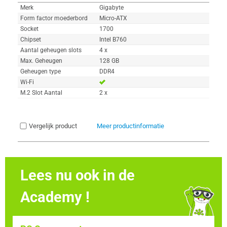
Merk
Gigabyte
Form factor moederbord
Micro-ATX
Socket
1700
Chipset
Intel B760
Aantal geheugen slots
4 x
Max. Geheugen
128 GB
Geheugen type
DDR4
Wi-Fi
M.2 Slot Aantal
2 x
Vergelijk product
Meer productinformatie
Lees nu ook in de
Academy !