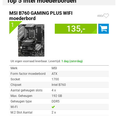
Top 5 Intel moederborden
MSI B760 GAMING PLUS WIFI
490x
moederbord
1
135,-
Uit eigen voorraad leverbaar. Levertijd:
1 dag (zaterdag)
Merk
MSI
Form factor moederbord
ATX
Socket
1700
Chipset
Intel B760
Aantal geheugen slots
4 x
Max. Geheugen
192 GB
Geheugen type
DDR5
Wi-Fi
M.2 Slot Aantal
2 x