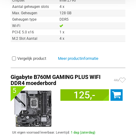
Chipset
Intel Z790
Aantal geheugen slots
4 x
Max. Geheugen
128 GB
Geheugen type
DDR5
Wi-Fi
PCI-E 5.0 x16
1 x
M.2 Slot Aantal
4 x
Vergelijk product
Meer productinformatie
Gigabyte B760M GAMING PLUS WIFI
44x
DDR4 moederbord
5
125,-
Uit eigen voorraad leverbaar. Levertijd:
1 dag (zaterdag)