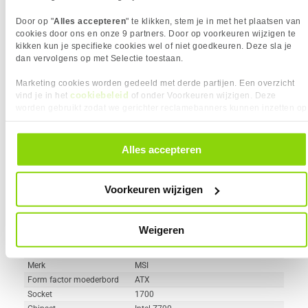
Geheugen type
DDR4
Wi-Fi
Door op "
Alles accepteren
" te klikken, stem je in met het plaatsen van
cookies door ons en onze 9 partners. Door op voorkeuren wijzigen te
M.2 Slot Aantal
2 x
kikken kun je specifieke cookies wel of niet goedkeuren. Deze sla je
dan vervolgens op met Selectie toestaan.
Vergelijk product
Meer productinformatie
Marketing cookies worden gedeeld met derde partijen. Een overzicht
cookiebeleid
vind je in het
of onder Voorkeuren wijzigen. Deze
worden gebruikt zodat we gerichter reclamebanners kunnen inzetten op
MSI MAG Z790 TOMAHAWK WIFI
andere websites. In onze cookievoorkeuren vind je een overzicht van
290x
alle cookies. Je kunt je gegeven toestemming altijd intrekken, dit doe je
moederbord
door in de footer van onze website te klikken op ‘Cookievoorkeuren’
Alles accepteren
4
209,-
onder het kopje ‘Mijn gegevens’.
Voorkeuren wijzigen
Weigeren
Uit eigen voorraad leverbaar. Levertijd:
1 dag (zaterdag)
Merk
MSI
Form factor moederbord
ATX
Socket
1700