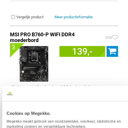
Vergelijk product
Meer productinformatie
MSI PRO B760-P WIFI DDR4
123x
moederbord
3
139,-
Uit eigen voorraad leverbaar. Levertijd:
1 dag (zaterdag)
Merk
MSI
Form factor moederbord
ATX
Socket
1700
Chipset
Intel B760
Cookies op Megekko.
Aantal geheugen slots
4 x
Megekko maakt gebruik van noodzakelijke, voorkeur, statistische en
Max. Geheugen
128 GB
marketing cookies en vergelijkbare technieken.