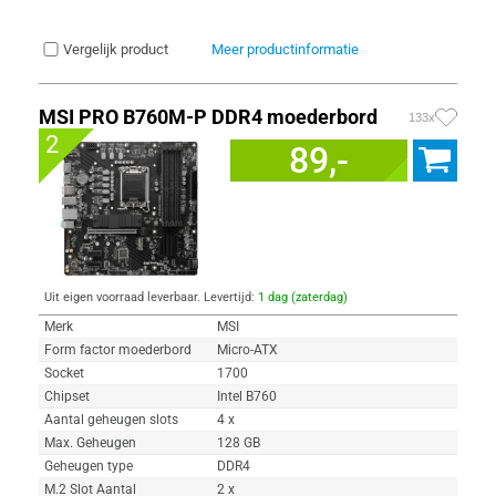
Vergelijk product
Meer productinformatie
MSI PRO B760M-P DDR4 moederbord
133x
2
89,-
Uit eigen voorraad leverbaar. Levertijd:
1 dag (zaterdag)
Merk
MSI
Form factor moederbord
Micro-ATX
Socket
1700
Chipset
Intel B760
Aantal geheugen slots
4 x
Max. Geheugen
128 GB
Geheugen type
DDR4
M.2 Slot Aantal
2 x