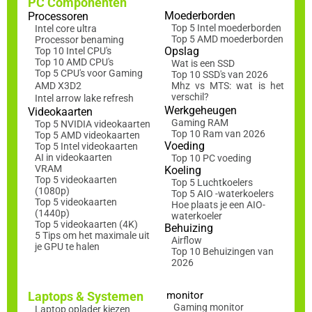
PC Componenten
Moederborden
Processoren
Top 5 Intel moederborden
Intel core ultra
Top 5 AMD moederborden
Processor benaming
Opslag
Top 10 Intel CPU's
Top 10 AMD CPU's
Wat is een SSD
Top 5 CPU's voor Gaming
Top 10 SSD's van 2026
AMD X3D2
Mhz vs MTS: wat is het
verschil?
Intel arrow lake refresh
Werkgeheugen
Videokaarten
Gaming RAM
Top 5 NVIDIA videokaarten
Top 10 Ram van 2026
Top 5 AMD videokaarten
Voeding
Top 5 Intel videokaarten
AI in videokaarten
Top 10 PC voeding
VRAM
Koeling
Top 5 videokaarten
Top 5 Luchtkoelers
(1080p)
Top 5 AIO -waterkoelers
Top 5 videokaarten
Hoe plaats je een AIO-
(1440p)
waterkoeler
Top 5 videokaarten (4K)
Behuizing
5 Tips om het maximale uit
Airflow
je GPU te halen
Top 10 Behuizingen van
2026
Laptops & Systemen
monitor
Gaming monitor
Laptop oplader kiezen