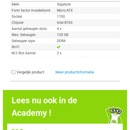
Merk
Gigabyte
Form factor moederbord
Micro-ATX
Socket
1700
Chipset
Intel B760
Aantal geheugen slots
4 x
Max. Geheugen
128 GB
Geheugen type
DDR4
Wi-Fi
M.2 Slot Aantal
2 x
Vergelijk product
Meer productinformatie
Lees nu ook in de
Academy !