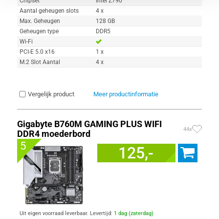
Chipset
Intel Z790
Aantal geheugen slots
4 x
Max. Geheugen
128 GB
Geheugen type
DDR5
Wi-Fi
PCI-E 5.0 x16
1 x
M.2 Slot Aantal
4 x
Vergelijk product
Meer productinformatie
Gigabyte B760M GAMING PLUS WIFI
44x
DDR4 moederbord
5
125,-
Uit eigen voorraad leverbaar. Levertijd:
1 dag (zaterdag)