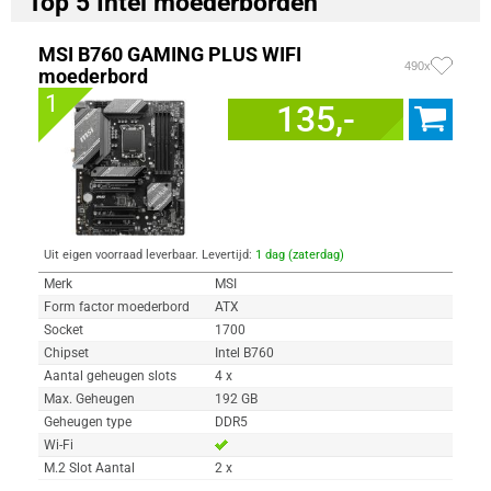
Top 5 Intel moederborden
MSI B760 GAMING PLUS WIFI
490x
moederbord
1
135,-
Uit eigen voorraad leverbaar. Levertijd:
1 dag (zaterdag)
Merk
MSI
Form factor moederbord
ATX
Socket
1700
Chipset
Intel B760
Aantal geheugen slots
4 x
Max. Geheugen
192 GB
Geheugen type
DDR5
Wi-Fi
M.2 Slot Aantal
2 x