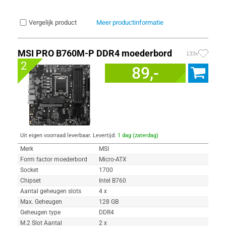
Vergelijk product
Meer productinformatie
MSI PRO B760M-P DDR4 moederbord
133x
2
89,-
Uit eigen voorraad leverbaar. Levertijd:
1 dag (zaterdag)
Merk
MSI
Form factor moederbord
Micro-ATX
Socket
1700
Chipset
Intel B760
Aantal geheugen slots
4 x
Max. Geheugen
128 GB
Geheugen type
DDR4
M.2 Slot Aantal
2 x