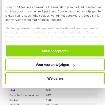
Geheugen type
DDR4
Wi-Fi
Door op "
Alles accepteren
" te klikken, stem je in met het plaatsen van
cookies door ons en onze 9 partners. Door op voorkeuren wijzigen te
M.2 Slot Aantal
2 x
kikken kun je specifieke cookies wel of niet goedkeuren. Deze sla je
dan vervolgens op met Selectie toestaan.
Vergelijk product
Meer productinformatie
Marketing cookies worden gedeeld met derde partijen. Een overzicht
cookiebeleid
vind je in het
of onder Voorkeuren wijzigen. Deze
worden gebruikt zodat we gerichter reclamebanners kunnen inzetten op
MSI MAG Z790 TOMAHAWK WIFI
andere websites. In onze cookievoorkeuren vind je een overzicht van
290x
alle cookies. Je kunt je gegeven toestemming altijd intrekken, dit doe je
moederbord
door in de footer van onze website te klikken op ‘Cookievoorkeuren’
Alles accepteren
4
209,-
onder het kopje ‘Mijn gegevens’.
Voorkeuren wijzigen
Weigeren
Uit eigen voorraad leverbaar. Levertijd:
1 dag (zaterdag)
Merk
MSI
Form factor moederbord
ATX
Socket
1700