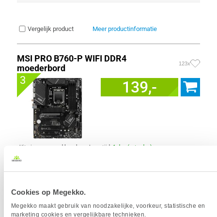
Vergelijk product
Meer productinformatie
MSI PRO B760-P WIFI DDR4
123x
moederbord
3
139,-
Uit eigen voorraad leverbaar. Levertijd:
1 dag (zaterdag)
Merk
MSI
Form factor moederbord
ATX
Socket
1700
Chipset
Intel B760
Cookies op Megekko.
Aantal geheugen slots
4 x
Megekko maakt gebruik van noodzakelijke, voorkeur, statistische en
Max. Geheugen
128 GB
marketing cookies en vergelijkbare technieken.