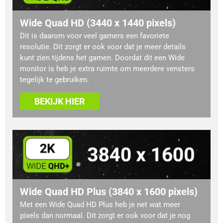
Wide Quad HD (3440 x 1440 pixels)
Dit is daarom voor veel gamers een favoriete
resolutie. Dit zorgt er ook voor dat je meer details
kunt zien tijdens het gamen. Doordat dit een Wide
monitor is heb je extra ruimte om meerdere vensters
tegelijk te gebruiken.
BEKIJK HIER
Wide Quad HD Plus (3840 x 1600 pixels)
Met een Wide Quad HD Plus heb je net wat meer
pixels dan normaal. Dit zorgt er ook voor dat je nog