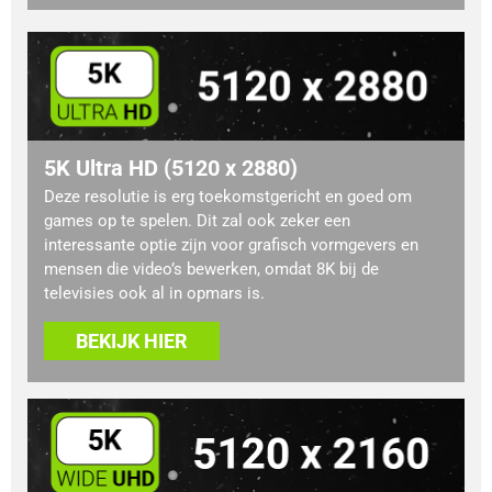
5K Ultra HD (5120 x 2880)
Deze resolutie is erg toekomstgericht en goed om
games op te spelen. Dit zal ook zeker een
interessante optie zijn voor grafisch vormgevers en
mensen die video’s bewerken, omdat 8K bij de
televisies ook al in opmars is.
BEKIJK HIER