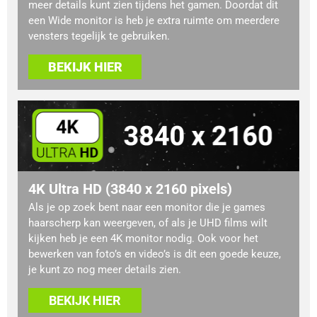
meer details kunt zien tijdens het gamen. Doordat dit
een Wide monitor is heb je extra ruimte om meerdere
vensters tegelijk te gebruiken.
BEKIJK HIER
4K Ultra HD (3840 x 2160 pixels)
Als je op zoek bent naar een monitor die je games
haarscherp kan weergeven, of als je UHD films wilt
kijken heb je een 4K monitor nodig. Ook voor het
bewerken van foto’s en video’s is dit een goede keuze,
je kunt zo nog meer details zien.
BEKIJK HIER