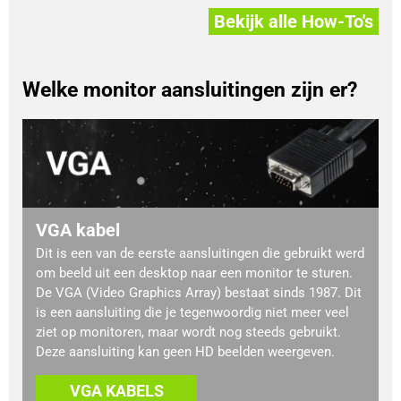
Bekijk alle How-To's
Welke monitor aansluitingen zijn er?
VGA kabel
Dit is een van de eerste aansluitingen die gebruikt werd
om beeld uit een desktop naar een monitor te sturen.
De VGA (Video Graphics Array) bestaat sinds 1987. Dit
is een aansluiting die je tegenwoordig niet meer veel
ziet op monitoren, maar wordt nog steeds gebruikt.
Deze aansluiting kan geen HD beelden weergeven.
VGA KABELS