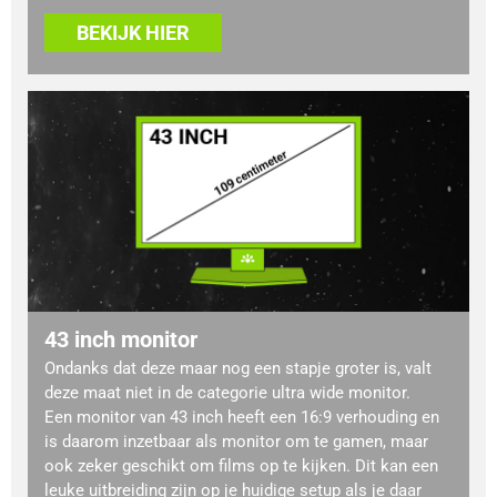
BEKIJK HIER
43 inch monitor
Ondanks dat deze maar nog een stapje groter is, valt
deze maat niet in de categorie ultra wide monitor.
Een monitor van 43 inch heeft een 16:9 verhouding en
is daarom inzetbaar als monitor om te gamen, maar
ook zeker geschikt om films op te kijken. Dit kan een
leuke uitbreiding zijn op je huidige setup als je daar