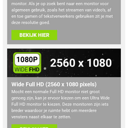
monitor. Als je op zoek bent naar een monitor voor
algemeen gebruik, zoals het streamen van video’s, af
en toe gamen of tekstverwerkers gebruiken zit je met
deze resolutie goed.
BEKIJK HIER
Wide Full HD (2560 x 1080 pixels)
Mocht een normale Full HD monitor niet groot
genoeg zijn, kan je ervoor kiezen om een Ultra Wide
Full HD monitor te kiezen. Deze monitoren zijn iets
breder waardoor je ruimte hebt om meerdere
vensters naast elkaar te zetten.