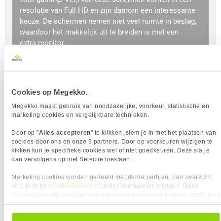
resolutie van Full HD en zijn daarom een interessante
keuze. De schermen nemen niet veel ruimte in beslag,
waardoor het makkelijk uit te breiden is met een
extra monitor.
Een 24 inch monitor heeft een schermdiagonaal van
61 centimeter.
Cookies op Megekko.
BEKIJK HIER
Megekko maakt gebruik van noodzakelijke, voorkeur, statistische en
marketing cookies en vergelijkbare technieken.
Door op "
Alles accepteren
" te klikken, stem je in met het plaatsen van
cookies door ons en onze 9 partners. Door op voorkeuren wijzigen te
kikken kun je specifieke cookies wel of niet goedkeuren. Deze sla je
dan vervolgens op met Selectie toestaan.
Marketing cookies worden gedeeld met derde partijen. Een overzicht
cookiebeleid
vind je in het
of onder Voorkeuren wijzigen. Deze
worden gebruikt zodat we gerichter reclamebanners kunnen inzetten op
andere websites. In onze cookievoorkeuren vind je een overzicht van
alle cookies. Je kunt je gegeven toestemming altijd intrekken, dit doe je