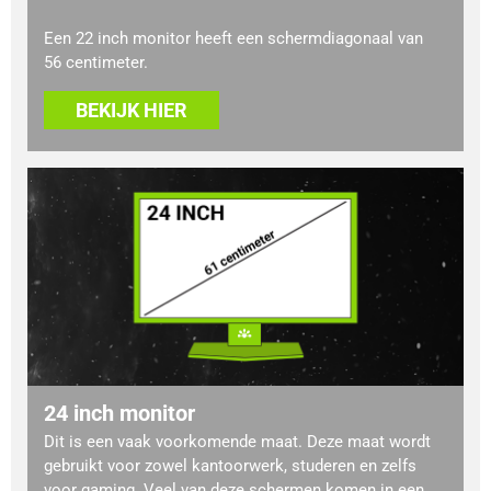
Een 22 inch monitor heeft een schermdiagonaal van
56 centimeter.
BEKIJK HIER
24 inch monitor
Dit is een vaak voorkomende maat. Deze maat wordt
gebruikt voor zowel kantoorwerk, studeren en zelfs
voor gaming. Veel van deze schermen komen in een