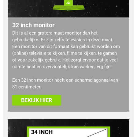
32 inch monitor
Dit is al een grotere maat monitor dan het
gebruikelijke. Er zijn zelfs televisies in deze maat.
Een monitor van dit formaat kan gebruikt worden om
(online) televisie te kijken, films te kijken, te gamen
of voor zakelijk gebruik. Het zorgt ervoor dat je veel
ruimte hebt en overzichtelijk kan werken, erg fijn!
Een 32 inch monitor heeft een schermdiagonaal van
81 centimeter.
BEKIJK HIER