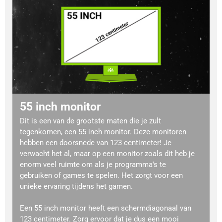
55 inch monitor
Dit is een van de grootste maten die je zult
tegenkomen, een 55 inch monitor. Deze monitoren
hebben een doorsnede van 123 centimeter! Je
verwacht het al, maar op een monitor zoals dit heb je
enorm veel ruimte om als je programma's te
gebruiken of games te spelen. Het zorgt voor een
unieke ervaring tijdens het gamen.
Een 55 inch monitor heeft een schermdiagonaal van
123 centimeter. Zorg ervoor dat je dus een mooi