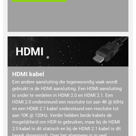
HDMI kabel
Een andere aansluiting die tegenwoordig vaak wordt
gebruikt is de HDMI aansluiting. Een HDMI aansluiting
is onder te verdelen in HDMI 2.0 en HDMI 2.1. Een
HDMI 2.0 ondersteund een resolutie tot aan 4K @ 60Hz
en een HDMI 2.1 kabel ondersteund een resolutie tot
aan 10K @ 120Hz. Verder hebben beide kabels de
mogelijkheid om HDR te gebruiken, maar bij de HDMI
2.0 kabel is dit statisch en bij de HDMI 2.1 kabel is dit
bereik dynamisch. Over het algemeen is in veel