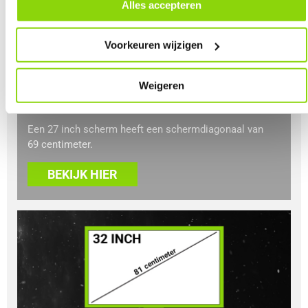
door in de footer van onze website te klikken op ‘Cookievoorkeuren’
Alles accepteren
onder het kopje ‘Mijn gegevens’.
27 inch monitor
Dit is een formaat wat goed gebruikt kan worden voor
Voorkeuren wijzigen
zowel werken als gamen. Doordat het formaat de
gulden middenweg is voor velen, is dit een populaire
keuze. Je kunt net wat meer zien op een 27 inch
Weigeren
scherm dan een 24 inch scherm.
Een 27 inch scherm heeft een schermdiagonaal van
69 centimeter.
BEKIJK HIER