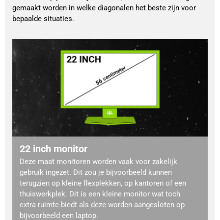
gemaakt worden in welke diagonalen het beste zijn voor
bepaalde situaties.
22 inch monitor
Deze maat monitoren worden vaak voor zakelijk
gebruik ingezet. Dit zou je bijvoorbeeld kunnen
terugzien op kleine flexplekken, op kantoren of een
thuiswerkplek. Dit is een kleine monitor wat toch
extra ruimte biedt als deze worden aangesloten op
bijvoorbeeld een laptop.