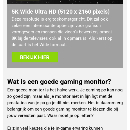
5K Wide Ultra HD (5120 x 2160 pixels)
Deze resolutie is erg toekomstgericht. Dit zal ook
zeker een interessante optie zijn voor grafisch
vormgevers en mensen die video’s bewerken, omdat
8K bij de televisies ook al in opmars is. Als kerst op
de taart is het Wide formaat.
BEKIJK HIER
Wat is een goede gaming monitor?
Een goede monitor is het halve werk. Je gaming-pc kan nog
zo goed zijn, maar als je monitor niet in lijn ligt met de
prestaties van je pc ga je dit niet merken. Het is daarom erg
belangrijk om een goede gaming monitor te kiezen die bij
jouw vereisten past. Waar moet je op letten?
Er zijn veel keuzes die je in-game ervaring kunnen