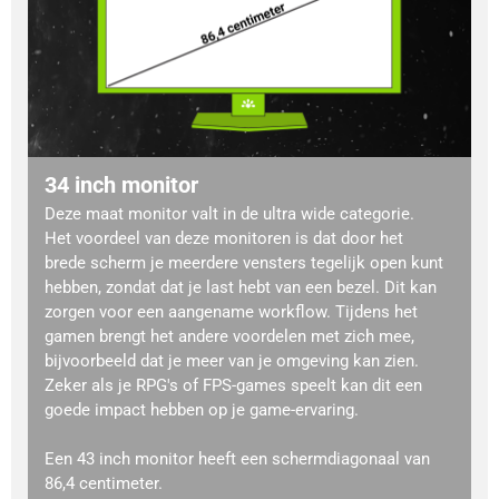
34 inch monitor
Deze maat monitor valt in de ultra wide categorie.
Het voordeel van deze monitoren is dat door het
brede scherm je meerdere vensters tegelijk open kunt
hebben, zondat dat je last hebt van een bezel. Dit kan
zorgen voor een aangename workflow. Tijdens het
gamen brengt het andere voordelen met zich mee,
bijvoorbeeld dat je meer van je omgeving kan zien.
Zeker als je RPG's of FPS-games speelt kan dit een
goede impact hebben op je game-ervaring.
Een 43 inch monitor heeft een schermdiagonaal van
86,4 centimeter.