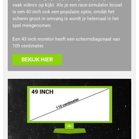
vaak video's op kijkt. Als je een race-simulator bouwt
is een 43 inch ook een populaire optie, omdat het
scherm groot in omvang is wordt je helemaal in het
spel meegenomen.
Een 43 inch monitor heeft een schermdiagonaal van
109 centimeter.
BEKIJK HIER