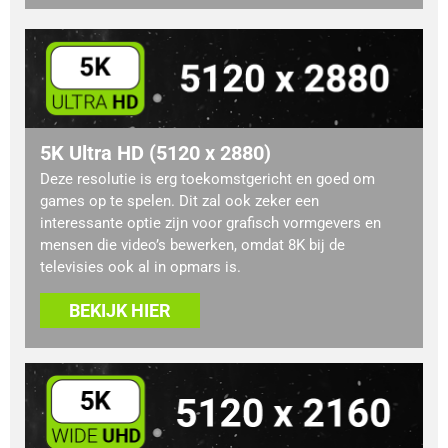
5K Ultra HD (5120 x 2880)
Deze resolutie is erg toekomstgericht en goed om
games op te spelen. Dit zal ook zeker een
interessante optie zijn voor grafisch vormgevers en
mensen die video’s bewerken, omdat 8K bij de
televisies ook al in opmars is.
BEKIJK HIER