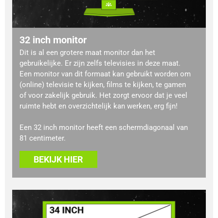
32 inch monitor
Dit is al een grotere maat monitor dan het
gebruikelijke. Er zijn zelfs televisies in deze maat.
Een monitor van dit formaat kan gebruikt worden om
(online) televisie te kijken, films te kijken, te gamen
of voor zakelijk gebruik. Het zorgt ervoor dat je veel
ruimte hebt en overzichtelijk kan werken, erg fijn!
Een 32 inch monitor heeft een schermdiagonaal van
81 centimeter.
BEKIJK HIER