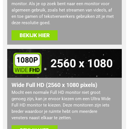
monitor. Als je op zoek bent naar een monitor voor
algemeen gebruik, zoals het streamen van video’s, af
en toe gamen of tekstverwerkers gebruiken zit je met
deze resolutie goed.
BEKIJK HIER
Wide Full HD (2560 x 1080 pixels)
Mocht een normale Full HD monitor niet groot
genoeg zijn, kan je ervoor kiezen om een Ultra Wide
Full HD monitor te kiezen. Deze monitoren zijn iets
breder waardoor je ruimte hebt om meerdere
vensters naast elkaar te zetten.