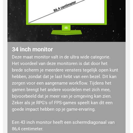
34 inch monitor
Deze maat monitor valt in de ultra wide categorie.
Het voordeel van deze monitoren is dat door het
brede scherm je meerdere vensters tegelijk open kunt
hebben, zondat dat je last hebt van een bezel. Dit kan
zorgen voor een aangename workflow. Tijdens het
gamen brengt het andere voordelen met zich mee,
bijvoorbeeld dat je meer van je omgeving kan zien.
Zeker als je RPG's of FPS-games speelt kan dit een
goede impact hebben op je game-ervaring.
Een 43 inch monitor heeft een schermdiagonaal van
86,4 centimeter.