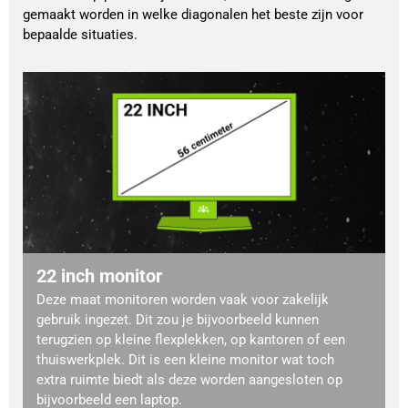
gemaakt worden in welke diagonalen het beste zijn voor
bepaalde situaties.
22 inch monitor
Deze maat monitoren worden vaak voor zakelijk
gebruik ingezet. Dit zou je bijvoorbeeld kunnen
terugzien op kleine flexplekken, op kantoren of een
thuiswerkplek. Dit is een kleine monitor wat toch
extra ruimte biedt als deze worden aangesloten op
bijvoorbeeld een laptop.