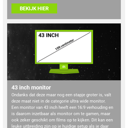
BEKIJK HIER
43 inch monitor
Ondanks dat deze maar nog een stapje groter is, valt
deze maat niet in de categorie ultra wide monitor.
Een monitor van 43 inch heeft een 16:9 verhouding en
is daarom inzetbaar als monitor om te gamen, maar
ook zeker geschikt om films op te kijken. Dit kan een
leuke uitbreiding zijn op je huidige setup als je daar