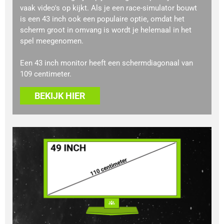
vaak video's op kijkt. Als je een race-simulator bouwt
is een 43 inch ook een populaire optie, omdat het
scherm groot in omvang is wordt je helemaal in het
spel meegenomen.
Een 43 inch monitor heeft een schermdiagonaal van
109 centimeter.
BEKIJK HIER