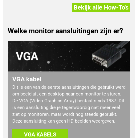
Bekijk alle How-To's
Welke monitor aansluitingen zijn er?
VGA kabel
Dit is een van de eerste aansluitingen die gebruikt werd
om beeld uit een desktop naar een monitor te sturen.
De VGA (Video Graphics Array) bestaat sinds 1987. Dit
is een aansluiting die je tegenwoordig niet meer veel
ziet op monitoren, maar wordt nog steeds gebruikt.
Deze aansluiting kan geen HD beelden weergeven.
VGA KABELS