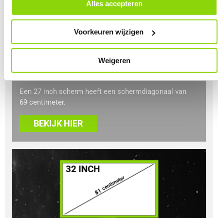
door in de footer van onze website te klikken op ‘Cookievoorkeuren’
Alles accepteren
onder het kopje ‘Mijn gegevens’.
27 inch monitor
Dit is een formaat wat goed gebruikt kan worden voor
Voorkeuren wijzigen
zowel werken als gamen. Doordat het formaat de
gulden middenweg is voor velen, is dit een populaire
keuze. Je kunt net wat meer zien op een 27 inch
Weigeren
scherm dan een 24 inch scherm.
Een 27 inch scherm heeft een schermdiagonaal van
69 centimeter.
BEKIJK HIER