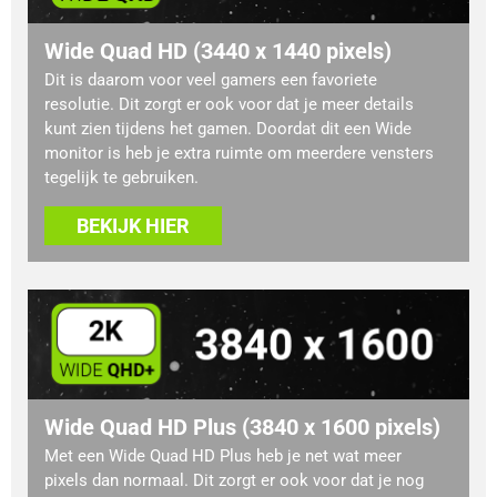
Wide Quad HD (3440 x 1440 pixels)
Dit is daarom voor veel gamers een favoriete
resolutie. Dit zorgt er ook voor dat je meer details
kunt zien tijdens het gamen. Doordat dit een Wide
monitor is heb je extra ruimte om meerdere vensters
tegelijk te gebruiken.
BEKIJK HIER
Wide Quad HD Plus (3840 x 1600 pixels)
Met een Wide Quad HD Plus heb je net wat meer
pixels dan normaal. Dit zorgt er ook voor dat je nog