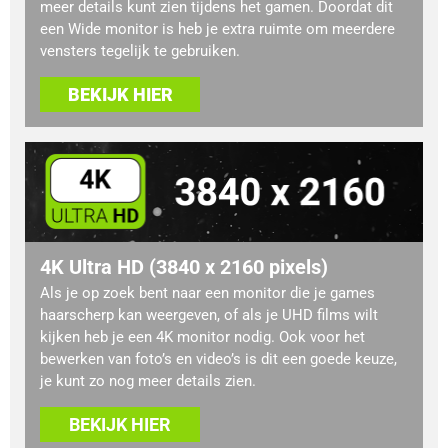
meer details kunt zien tijdens het gamen. Doordat dit
een Wide monitor is heb je extra ruimte om meerdere
vensters tegelijk te gebruiken.
BEKIJK HIER
4K Ultra HD (3840 x 2160 pixels)
Als je op zoek bent naar een monitor die je games
haarscherp kan weergeven, of als je UHD films wilt
kijken heb je een 4K monitor nodig. Ook voor het
bewerken van foto’s en video’s is dit een goede keuze,
je kunt zo nog meer details zien.
BEKIJK HIER