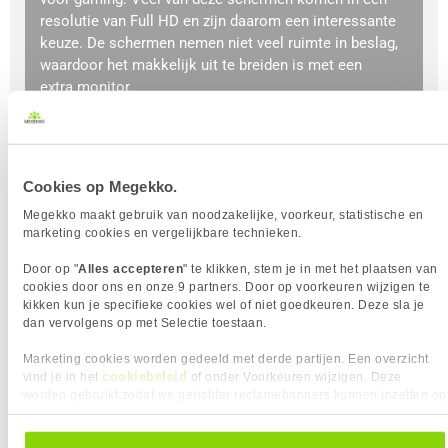
resolutie van Full HD en zijn daarom een interessante
keuze. De schermen nemen niet veel ruimte in beslag,
waardoor het makkelijk uit te breiden is met een
extra monitor.
Een 24 inch monitor heeft een schermdiagonaal van
61 centimeter.
Cookies op Megekko.
BEKIJK HIER
Megekko maakt gebruik van noodzakelijke, voorkeur, statistische en
marketing cookies en vergelijkbare technieken.
Door op "
Alles accepteren
" te klikken, stem je in met het plaatsen van
cookies door ons en onze 9 partners. Door op voorkeuren wijzigen te
kikken kun je specifieke cookies wel of niet goedkeuren. Deze sla je
dan vervolgens op met Selectie toestaan.
Marketing cookies worden gedeeld met derde partijen. Een overzicht
cookiebeleid
vind je in het
of onder Voorkeuren wijzigen. Deze
worden gebruikt zodat we gerichter reclamebanners kunnen inzetten op
andere websites. In onze cookievoorkeuren vind je een overzicht van
alle cookies. Je kunt je gegeven toestemming altijd intrekken, dit doe je