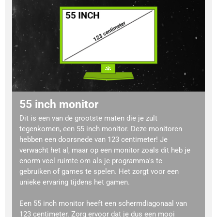
55 inch monitor
Dit is een van de grootste maten die je zult
tegenkomen, een 55 inch monitor. Deze monitoren
hebben een doorsnede van 123 centimeter! Je
verwacht het al, maar op een monitor zoals dit heb je
enorm veel ruimte om als je programma's te
gebruiken of games te spelen. Het zorgt voor een
unieke ervaring tijdens het gamen.
Een 55 inch monitor heeft een schermdiagonaal van
123 centimeter. Zorg ervoor dat je dus een mooi