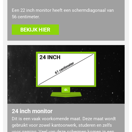
Een 22 inch monitor heeft een schermdiagonaal van
56 centimeter.
BEKIJK HIER
24 inch monitor
Dit is een vaak voorkomende maat. Deze maat wordt
gebruikt voor zowel kantoorwerk, studeren en zelfs
voor gaming. Veel van deze schermen komen in een