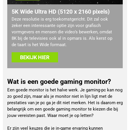
5K Wide Ultra HD (5120 x 2160 pixels)
Deze resolutie is erg toekomstgericht. Dit zal ook
zeker een interessante optie zijn voor grafisch
vormgevers en mensen die video’s bewerken, omdat
8K bij de televisies ook al in opmars is. Als kerst op
de taart is het Wide formaat.
BEKIJK HIER
Wat is een goede gaming monitor?
Een goede monitor is het halve werk. Je gaming-pc kan nog
zo goed zijn, maar als je monitor niet in lijn ligt met de
prestaties van je pc ga je dit niet merken. Het is daarom erg
belangrijk om een goede gaming monitor te kiezen die bij
jouw vereisten past. Waar moet je op letten?
Er zijn veel keuzes die je in-game ervaring kunnen