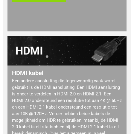
HDMI kabel
Een andere aansluiting die tegenwoordig vaak wordt
gebruikt is de HDMI aansluiting. Een HDMI aansluiting
is onder te verdelen in HDMI 2.0 en HDMI 2.1. Een
HDMI 2.0 ondersteund een resolutie tot aan 4K @ 60Hz
en een HDMI 2.1 kabel ondersteund een resolutie tot
aan 10K @ 120Hz. Verder hebben beide kabels de
mogelijkheid om HDR te gebruiken, maar bij de HDMI
2.0 kabel is dit statisch en bij de HDMI 2.1 kabel is dit
bereik dynamisch. Over het algemeen is in veel