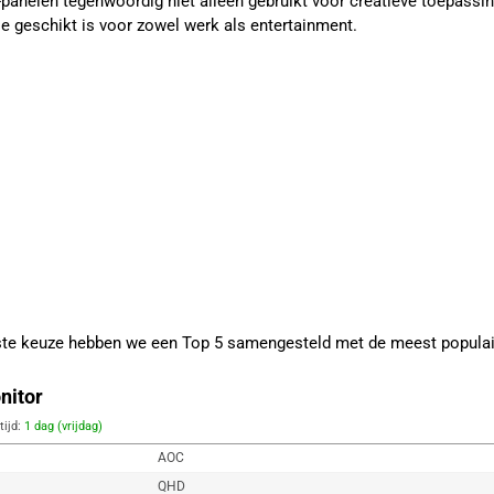
PS-panelen tegenwoordig niet alleen gebruikt voor creatieve toepas
ie geschikt is voor zowel werk als entertainment.
iste keuze hebben we een Top 5 samengesteld met de meest populai
nitor
tijd:
1 dag (vrijdag)
AOC
QHD