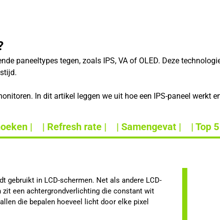
?
lende paneeltypes tegen, zoals IPS, VA of OLED. Deze technolog
tijd.
nitoren. In dit artikel leggen we uit hoe een IPS-paneel werkt e
hoeken |
| Refresh rate |
| Samengevat |
| Top 5
rdt gebruikt in LCD-schermen. Net als andere LCD-
zit een achtergrondverlichting die constant wit
stallen die bepalen hoeveel licht door elke pixel