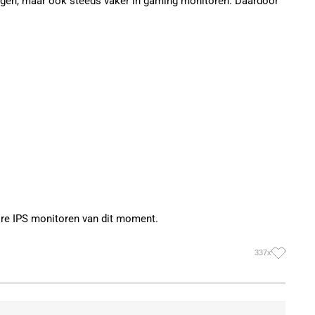
singen, maar ook steeds vaker in gaming monitoren. Daardoor
re IPS monitoren van dit moment.
337x