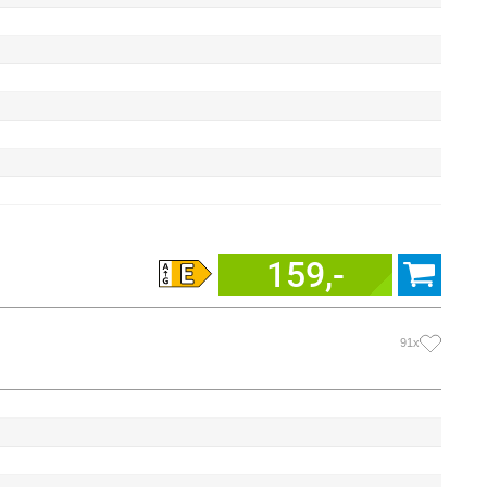
159,-
91x