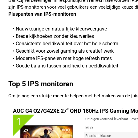
Dankzij verbeteringen in responstijd en refresh rate worden I
zijn IPS-monitoren voor veel gebruikers een veelzijdige keuze d
Pluspunten van IPS-monitoren
Nauwkeurige en natuurlijke kleurweergave
Brede kijkhoeken zonder kleurverlies
Consistente beeldkwaliteit over het hele scherm
Geschikt voor zowel gaming als creatief werk
Moderne IPS-panelen met hoge refresh rates
Goede balans tussen snelheid en beeldkwaliteit
Top 5 IPS monitoren
Om je nog een stukje meer te helpen met het maken van de ju
AOC G4 Q27G42XE 27" QHD 180Hz IPS Gaming Mo
1
Uit eigen voorraad leverbaar. Lever
Merk
Resolutieklasse