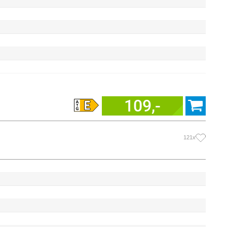
109,-
121x