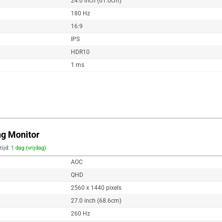
24.0 inch (61.0cm)
180 Hz
16:9
IPS
HDR10
1 ms
g Monitor
tijd:
1 dag (vrijdag)
AOC
QHD
2560 x 1440 pixels
27.0 inch (68.6cm)
260 Hz