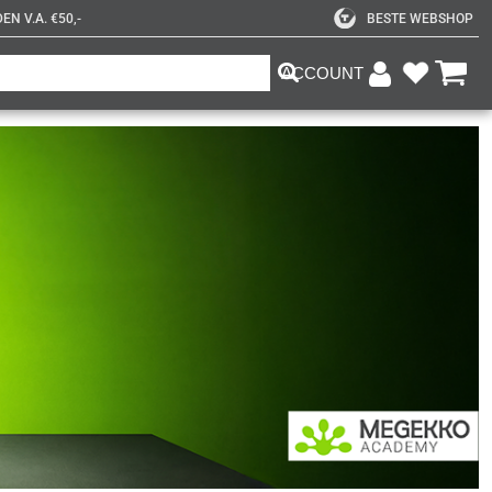
N V.A. €50,-
BESTE WEBSHOP
ACCOUNT