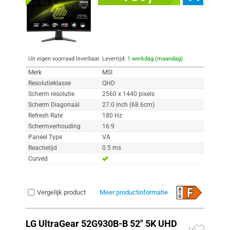
Uit eigen voorraad leverbaar. Levertijd:
1 werkdag (maandag)
Merk
MSI
Resolutieklasse
QHD
Scherm resolutie
2560 x 1440 pixels
Scherm Diagonaal
27.0 inch (68.6cm)
Refresh Rate
180 Hz
Schermverhouding
16:9
Paneel Type
VA
Reactietijd
0.5 ms
Curved
Vergelijk product
Meer productinformatie
LG UltraGear 52G930B-B 52" 5K UHD
1x