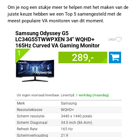
Om je nog een stukje meer te helpen met het maken van de
juiste keuze hebben we een Top 5 samengesteld met de
meest populaire VA monitoren van dit moment.
Samsung Odyssey G5
LC34G55TWWPXEN 34" WQHD+
240x
165Hz Curved VA Gaming Monitor
1
289,-
Uit eigen voorraad leverbaar. Levertijd:
1 werkdag (maandag)
Merk
Samsung
Resolutieklasse
WQHD+
Scherm resolutie
3440 x 1440 pixels
Scherm Diagonaal
34.0 inch (86.4cm)
Refresh Rate
165 Hz
Schermverhouding
21:9