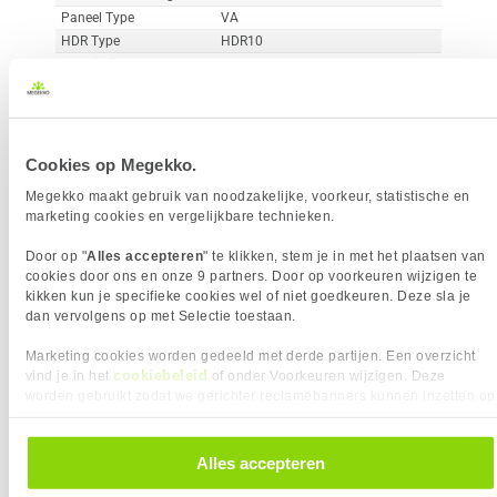
Paneel Type
VA
HDR Type
HDR10
Reactietijd
1 ms
Curved
Vergelijk product
Meer productinformatie
Cookies op Megekko.
Megekko maakt gebruik van noodzakelijke, voorkeur, statistische en
marketing cookies en vergelijkbare technieken.
MSI MAG 242C 24" Full-HD 180Hz
38x
Curved VA Gaming Monitor
Door op "
Alles accepteren
" te klikken, stem je in met het plaatsen van
2
cookies door ons en onze 9 partners. Door op voorkeuren wijzigen te
119,-
kikken kun je specifieke cookies wel of niet goedkeuren. Deze sla je
dan vervolgens op met Selectie toestaan.
Marketing cookies worden gedeeld met derde partijen. Een overzicht
cookiebeleid
vind je in het
of onder Voorkeuren wijzigen. Deze
worden gebruikt zodat we gerichter reclamebanners kunnen inzetten op
andere websites. In onze cookievoorkeuren vind je een overzicht van
Uit eigen voorraad leverbaar. Levertijd:
1 werkdag (maandag)
alle cookies. Je kunt je gegeven toestemming altijd intrekken, dit doe je
door in de footer van onze website te klikken op ‘Cookievoorkeuren’
Alles accepteren
Merk
MSI
onder het kopje ‘Mijn gegevens’.
Resolutieklasse
Full-HD