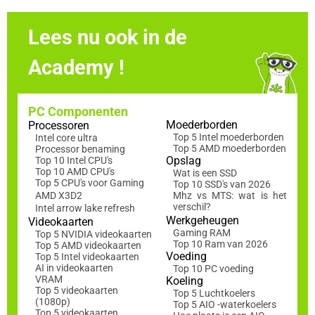
Lees nu ook in de
Academy !
PC Componenten
Moederborden
Processoren
Top 5 Intel moederborden
Intel core ultra
Top 5 AMD moederborden
Processor benaming
Opslag
Top 10 Intel CPU's
Top 10 AMD CPU's
Wat is een SSD
Top 5 CPU's voor Gaming
Top 10 SSD's van 2026
AMD X3D2
Mhz vs MTS: wat is het
verschil?
Intel arrow lake refresh
Werkgeheugen
Videokaarten
Gaming RAM
Top 5 NVIDIA videokaarten
Top 10 Ram van 2026
Top 5 AMD videokaarten
Voeding
Top 5 Intel videokaarten
AI in videokaarten
Top 10 PC voeding
VRAM
Koeling
Top 5 videokaarten
Top 5 Luchtkoelers
(1080p)
Top 5 AIO -waterkoelers
Top 5 videokaarten