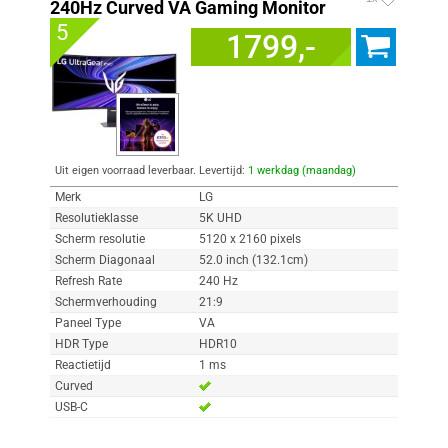
240Hz Curved VA Gaming Monitor
5
1799,-
Uit eigen voorraad leverbaar. Levertijd:
1 werkdag (maandag)
Merk
LG
Resolutieklasse
5K UHD
Scherm resolutie
5120 x 2160 pixels
Scherm Diagonaal
52.0 inch (132.1cm)
Refresh Rate
240 Hz
Schermverhouding
21:9
Paneel Type
VA
HDR Type
HDR10
Reactietijd
1 ms
Curved
USB-C