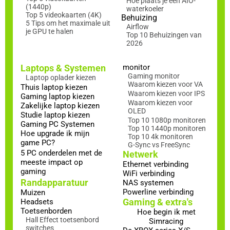
Hoe plaats je een AIO-
(1440p)
waterkoeler
Top 5 videokaarten (4K)
Behuizing
5 Tips om het maximale uit
Airflow
je GPU te halen
Top 10 Behuizingen van
2026
Laptops & Systemen
monitor
Gaming monitor
Laptop oplader kiezen
Waarom kiezen voor VA
Thuis laptop kiezen
Waarom kiezen voor IPS
Gaming laptop kiezen
Waarom kiezen voor
Zakelijke laptop kiezen
OLED
Studie laptop kiezen
Top 10 1080p monitoren
Gaming PC Systemen
Top 10 1440p monitoren
Hoe upgrade ik mijn
Top 10 4k monitoren
game PC?
G-Sync vs FreeSync
5 PC onderdelen met de
Netwerk
meeste impact op
Ethernet verbinding
gaming
WiFi verbinding
Randapparatuur
NAS systemen
Powerline verbinding
Muizen
Gaming & extra's
Headsets
Toetsenborden
Hoe begin ik met
Hall Effect toetsenbord
Simracing
switches