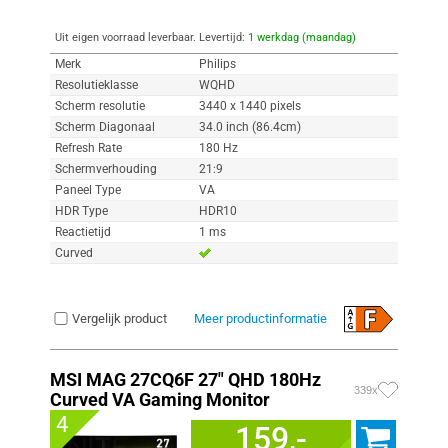
Uit eigen voorraad leverbaar. Levertijd:
1 werkdag (maandag)
Merk
Philips
Resolutieklasse
WQHD
Scherm resolutie
3440 x 1440 pixels
Scherm Diagonaal
34.0 inch (86.4cm)
Refresh Rate
180 Hz
Schermverhouding
21:9
Paneel Type
VA
HDR Type
HDR10
Reactietijd
1 ms
Curved
Vergelijk product
Meer productinformatie
MSI MAG 27CQ6F 27" QHD 180Hz
339x
Curved VA Gaming Monitor
4
159,-