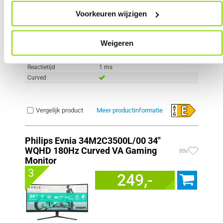
Scherm resolutie
1920 x 1080 pixels
Voorkeuren wijzigen
Scherm Diagonaal
24.0 inch (61.0cm)
Refresh Rate
180 Hz
Schermverhouding
16:9
Weigeren
Paneel Type
VA
HDR Type
HDR Ready
Reactietijd
1 ms
Curved
Vergelijk product
Meer productinformatie
Philips Evnia 34M2C3500L/00 34"
WQHD 180Hz Curved VA Gaming
89x
Monitor
3
249,-