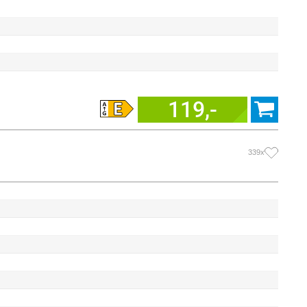
119,-
339x