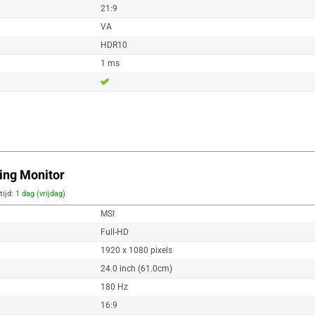
21:9
VA
HDR10
1 ms
ing Monitor
tijd:
1 dag (vrijdag)
MSI
Full-HD
1920 x 1080 pixels
24.0 inch (61.0cm)
180 Hz
16:9