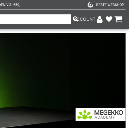
N V.A. €50,-
BESTE WEBSHOP
ACCOUNT