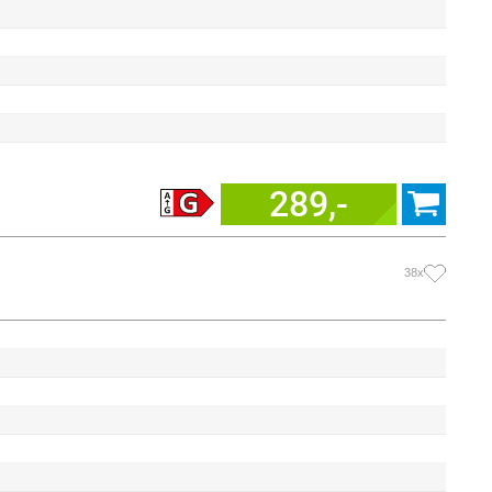
289,-
38x