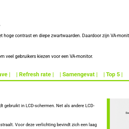
?
het hoge contrast en diepe zwartwaarden. Daardoor zijn VA-moni
rom veel gebruikers kiezen voor een VA-monitor.
ve |
| Refresh rate |
| Samengevat |
| Top 5 |
rdt gebruikt in LCD-schermen. Net als andere LCD-
tstraalt. Voor deze verlichting bevindt zich een laag