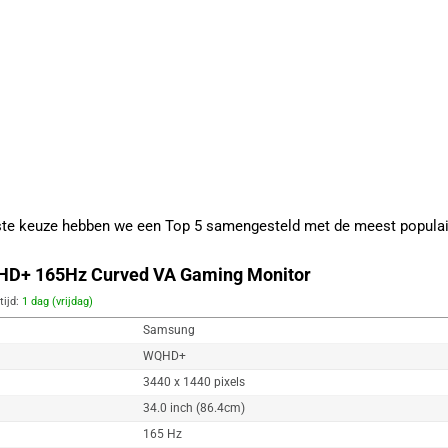
iste keuze hebben we een Top 5 samengesteld met de meest popula
D+ 165Hz Curved VA Gaming Monitor
tijd:
1 dag (vrijdag)
Samsung
WQHD+
3440 x 1440 pixels
34.0 inch (86.4cm)
165 Hz