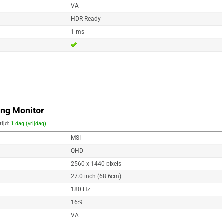
VA
HDR Ready
1 ms
ng Monitor
tijd:
1 dag (vrijdag)
MSI
QHD
2560 x 1440 pixels
27.0 inch (68.6cm)
180 Hz
16:9
VA