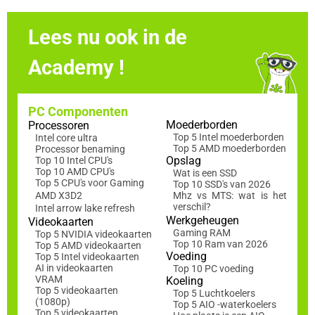
Lees nu ook in de
Academy !
PC Componenten
Moederborden
Processoren
Top 5 Intel moederborden
Intel core ultra
Top 5 AMD moederborden
Processor benaming
Opslag
Top 10 Intel CPU's
Top 10 AMD CPU's
Wat is een SSD
Top 5 CPU's voor Gaming
Top 10 SSD's van 2026
AMD X3D2
Mhz vs MTS: wat is het
verschil?
Intel arrow lake refresh
Werkgeheugen
Videokaarten
Gaming RAM
Top 5 NVIDIA videokaarten
Top 10 Ram van 2026
Top 5 AMD videokaarten
Voeding
Top 5 Intel videokaarten
AI in videokaarten
Top 10 PC voeding
VRAM
Koeling
Top 5 videokaarten
Top 5 Luchtkoelers
(1080p)
Top 5 AIO -waterkoelers
Top 5 videokaarten