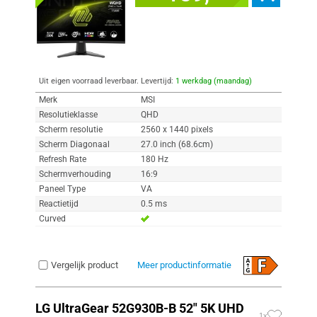
Uit eigen voorraad leverbaar. Levertijd:
1 werkdag (maandag)
Merk
MSI
Resolutieklasse
QHD
Scherm resolutie
2560 x 1440 pixels
Scherm Diagonaal
27.0 inch (68.6cm)
Refresh Rate
180 Hz
Schermverhouding
16:9
Paneel Type
VA
Reactietijd
0.5 ms
Curved
Vergelijk product
Meer productinformatie
LG UltraGear 52G930B-B 52" 5K UHD
1x