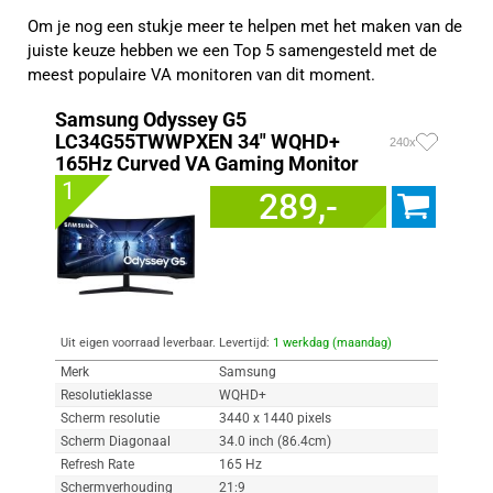
Om je nog een stukje meer te helpen met het maken van de
juiste keuze hebben we een Top 5 samengesteld met de
meest populaire VA monitoren van dit moment.
Samsung Odyssey G5
LC34G55TWWPXEN 34" WQHD+
240x
165Hz Curved VA Gaming Monitor
1
289,-
Uit eigen voorraad leverbaar. Levertijd:
1 werkdag (maandag)
Merk
Samsung
Resolutieklasse
WQHD+
Scherm resolutie
3440 x 1440 pixels
Scherm Diagonaal
34.0 inch (86.4cm)
Refresh Rate
165 Hz
Schermverhouding
21:9