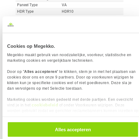
Paneel Type
VA
HDR Type
HDR10
Reactietijd
1 ms
Curved
Vergelijk product
Meer productinformatie
Cookies op Megekko.
Megekko maakt gebruik van noodzakelijke, voorkeur, statistische en
marketing cookies en vergelijkbare technieken.
MSI MAG 242C 24" Full-HD 180Hz
38x
Curved VA Gaming Monitor
Door op "
Alles accepteren
" te klikken, stem je in met het plaatsen van
2
cookies door ons en onze 9 partners. Door op voorkeuren wijzigen te
119,-
kikken kun je specifieke cookies wel of niet goedkeuren. Deze sla je
dan vervolgens op met Selectie toestaan.
Marketing cookies worden gedeeld met derde partijen. Een overzicht
cookiebeleid
vind je in het
of onder Voorkeuren wijzigen. Deze
worden gebruikt zodat we gerichter reclamebanners kunnen inzetten op
andere websites. In onze cookievoorkeuren vind je een overzicht van
Uit eigen voorraad leverbaar. Levertijd:
1 werkdag (maandag)
alle cookies. Je kunt je gegeven toestemming altijd intrekken, dit doe je
door in de footer van onze website te klikken op ‘Cookievoorkeuren’
Alles accepteren
Merk
MSI
onder het kopje ‘Mijn gegevens’.
Resolutieklasse
Full-HD