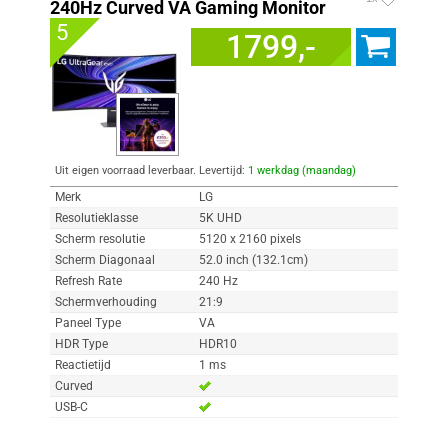
240Hz Curved VA Gaming Monitor
5
1799,-
Uit eigen voorraad leverbaar. Levertijd:
1 werkdag (maandag)
Merk
LG
Resolutieklasse
5K UHD
Scherm resolutie
5120 x 2160 pixels
Scherm Diagonaal
52.0 inch (132.1cm)
Refresh Rate
240 Hz
Schermverhouding
21:9
Paneel Type
VA
HDR Type
HDR10
Reactietijd
1 ms
Curved
USB-C