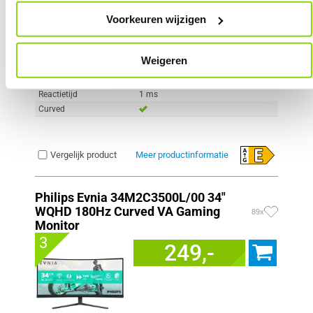
Scherm resolutie
1920 x 1080 pixels
Voorkeuren wijzigen
Scherm Diagonaal
24.0 inch (61.0cm)
Refresh Rate
180 Hz
Schermverhouding
16:9
Weigeren
Paneel Type
VA
HDR Type
HDR Ready
Reactietijd
1 ms
Curved
Vergelijk product
Meer productinformatie
Philips Evnia 34M2C3500L/00 34"
WQHD 180Hz Curved VA Gaming
89x
Monitor
3
249,-