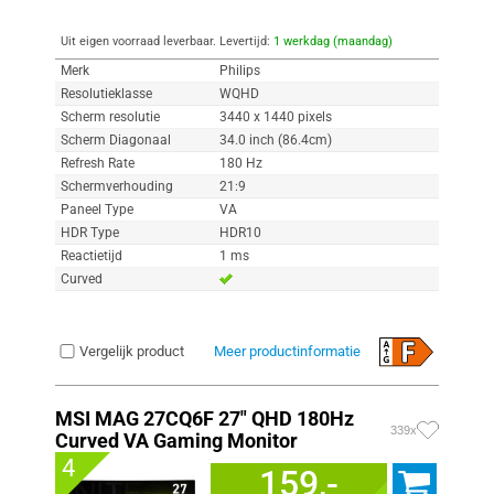
Uit eigen voorraad leverbaar. Levertijd:
1 werkdag (maandag)
Merk
Philips
Resolutieklasse
WQHD
Scherm resolutie
3440 x 1440 pixels
Scherm Diagonaal
34.0 inch (86.4cm)
Refresh Rate
180 Hz
Schermverhouding
21:9
Paneel Type
VA
HDR Type
HDR10
Reactietijd
1 ms
Curved
Vergelijk product
Meer productinformatie
MSI MAG 27CQ6F 27" QHD 180Hz
339x
Curved VA Gaming Monitor
4
159,-