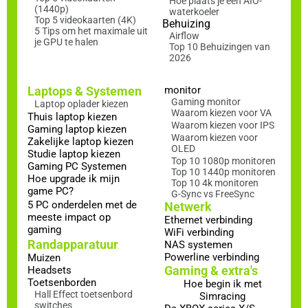
Hoe plaats je een AIO-
(1440p)
waterkoeler
Top 5 videokaarten (4K)
Behuizing
5 Tips om het maximale uit
Airflow
je GPU te halen
Top 10 Behuizingen van
2026
Laptops & Systemen
monitor
Gaming monitor
Laptop oplader kiezen
Waarom kiezen voor VA
Thuis laptop kiezen
Waarom kiezen voor IPS
Gaming laptop kiezen
Waarom kiezen voor
Zakelijke laptop kiezen
OLED
Studie laptop kiezen
Top 10 1080p monitoren
Gaming PC Systemen
Top 10 1440p monitoren
Hoe upgrade ik mijn
Top 10 4k monitoren
game PC?
G-Sync vs FreeSync
5 PC onderdelen met de
Netwerk
meeste impact op
Ethernet verbinding
gaming
WiFi verbinding
Randapparatuur
NAS systemen
Powerline verbinding
Muizen
Gaming & extra's
Headsets
Toetsenborden
Hoe begin ik met
Hall Effect toetsenbord
Simracing
switches