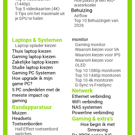
Hoe plaats je een AIO-
(1440p)
waterkoeler
Top 5 videokaarten (4K)
Behuizing
5 Tips om het maximale uit
Airflow
je GPU te halen
Top 10 Behuizingen van
2026
Laptops & Systemen
monitor
Gaming monitor
Laptop oplader kiezen
Waarom kiezen voor VA
Thuis laptop kiezen
Waarom kiezen voor IPS
Gaming laptop kiezen
Waarom kiezen voor
Zakelijke laptop kiezen
OLED
Studie laptop kiezen
Top 10 1080p monitoren
Gaming PC Systemen
Top 10 1440p monitoren
Hoe upgrade ik mijn
Top 10 4k monitoren
game PC?
G-Sync vs FreeSync
5 PC onderdelen met de
Netwerk
meeste impact op
Ethernet verbinding
gaming
WiFi verbinding
Randapparatuur
NAS systemen
Powerline verbinding
Muizen
Gaming & extra's
Headsets
Toetsenborden
Hoe begin ik met
Hall Effect toetsenbord
Simracing
switches