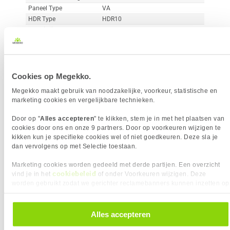
Paneel Type
VA
HDR Type
HDR10
Reactietijd
1 ms
Curved
Vergelijk product
Meer productinformatie
Cookies op Megekko.
Megekko maakt gebruik van noodzakelijke, voorkeur, statistische en
marketing cookies en vergelijkbare technieken.
MSI MAG 242C 24" Full-HD 180Hz
38x
Curved VA Gaming Monitor
Door op "
Alles accepteren
" te klikken, stem je in met het plaatsen van
2
cookies door ons en onze 9 partners. Door op voorkeuren wijzigen te
119,-
kikken kun je specifieke cookies wel of niet goedkeuren. Deze sla je
dan vervolgens op met Selectie toestaan.
Marketing cookies worden gedeeld met derde partijen. Een overzicht
cookiebeleid
vind je in het
of onder Voorkeuren wijzigen. Deze
worden gebruikt zodat we gerichter reclamebanners kunnen inzetten op
andere websites. In onze cookievoorkeuren vind je een overzicht van
Uit eigen voorraad leverbaar. Levertijd:
1 dag (zaterdag)
alle cookies. Je kunt je gegeven toestemming altijd intrekken, dit doe je
door in de footer van onze website te klikken op ‘Cookievoorkeuren’
Alles accepteren
Merk
MSI
onder het kopje ‘Mijn gegevens’.
Resolutieklasse
Full-HD