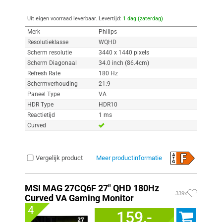
Uit eigen voorraad leverbaar. Levertijd:
1 dag (zaterdag)
Merk
Philips
Resolutieklasse
WQHD
Scherm resolutie
3440 x 1440 pixels
Scherm Diagonaal
34.0 inch (86.4cm)
Refresh Rate
180 Hz
Schermverhouding
21:9
Paneel Type
VA
HDR Type
HDR10
Reactietijd
1 ms
Curved
Vergelijk product
Meer productinformatie
MSI MAG 27CQ6F 27" QHD 180Hz
339x
Curved VA Gaming Monitor
4
159,-