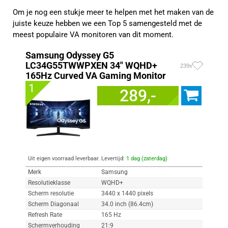
Om je nog een stukje meer te helpen met het maken van de
juiste keuze hebben we een Top 5 samengesteld met de
meest populaire VA monitoren van dit moment.
Samsung Odyssey G5
LC34G55TWWPXEN 34" WQHD+
239x
165Hz Curved VA Gaming Monitor
1
289,-
Uit eigen voorraad leverbaar. Levertijd:
1 dag (zaterdag)
Merk
Samsung
Resolutieklasse
WQHD+
Scherm resolutie
3440 x 1440 pixels
Scherm Diagonaal
34.0 inch (86.4cm)
Refresh Rate
165 Hz
Schermverhouding
21:9