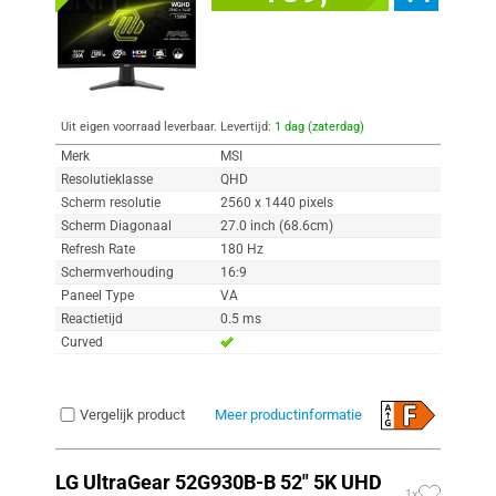
Uit eigen voorraad leverbaar. Levertijd:
1 dag (zaterdag)
Merk
MSI
Resolutieklasse
QHD
Scherm resolutie
2560 x 1440 pixels
Scherm Diagonaal
27.0 inch (68.6cm)
Refresh Rate
180 Hz
Schermverhouding
16:9
Paneel Type
VA
Reactietijd
0.5 ms
Curved
Vergelijk product
Meer productinformatie
LG UltraGear 52G930B-B 52" 5K UHD
1x