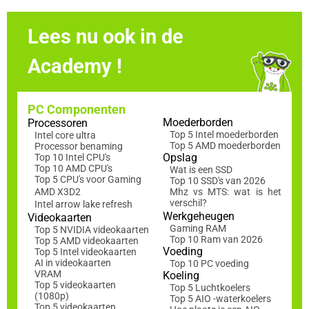
Lees nu ook in de
Academy !
PC Componenten
Moederborden
Processoren
Top 5 Intel moederborden
Intel core ultra
Top 5 AMD moederborden
Processor benaming
Opslag
Top 10 Intel CPU's
Top 10 AMD CPU's
Wat is een SSD
Top 5 CPU's voor Gaming
Top 10 SSD's van 2026
AMD X3D2
Mhz vs MTS: wat is het
verschil?
Intel arrow lake refresh
Werkgeheugen
Videokaarten
Gaming RAM
Top 5 NVIDIA videokaarten
Top 10 Ram van 2026
Top 5 AMD videokaarten
Voeding
Top 5 Intel videokaarten
AI in videokaarten
Top 10 PC voeding
VRAM
Koeling
Top 5 videokaarten
Top 5 Luchtkoelers
(1080p)
Top 5 AIO -waterkoelers
Top 5 videokaarten