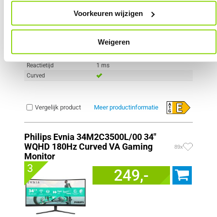
Scherm resolutie
1920 x 1080 pixels
Voorkeuren wijzigen
Scherm Diagonaal
24.0 inch (61.0cm)
Refresh Rate
180 Hz
Schermverhouding
16:9
Weigeren
Paneel Type
VA
HDR Type
HDR Ready
Reactietijd
1 ms
Curved
Vergelijk product
Meer productinformatie
Philips Evnia 34M2C3500L/00 34"
WQHD 180Hz Curved VA Gaming
89x
Monitor
3
249,-