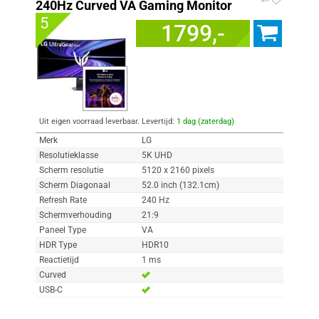
240Hz Curved VA Gaming Monitor
5
1799,-
Uit eigen voorraad leverbaar. Levertijd:
1 dag (zaterdag)
Merk
LG
Resolutieklasse
5K UHD
Scherm resolutie
5120 x 2160 pixels
Scherm Diagonaal
52.0 inch (132.1cm)
Refresh Rate
240 Hz
Schermverhouding
21:9
Paneel Type
VA
HDR Type
HDR10
Reactietijd
1 ms
Curved
USB-C