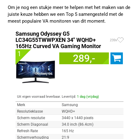
Om je nog een stukje meer te helpen met het maken van de
juiste keuze hebben we een Top 5 samengesteld met de
meest populaire VA monitoren van dit moment.
Samsung Odyssey G5
LC34G55TWWPXEN 34" WQHD+
239x
165Hz Curved VA Gaming Monitor
1
289,-
Uit eigen voorraad leverbaar. Levertijd:
1 dag (vrijdag)
Merk
Samsung
Resolutieklasse
WQHD+
Scherm resolutie
3440 x 1440 pixels
Scherm Diagonaal
34.0 inch (86.4cm)
Refresh Rate
165 Hz
Schermverhouding
21:9