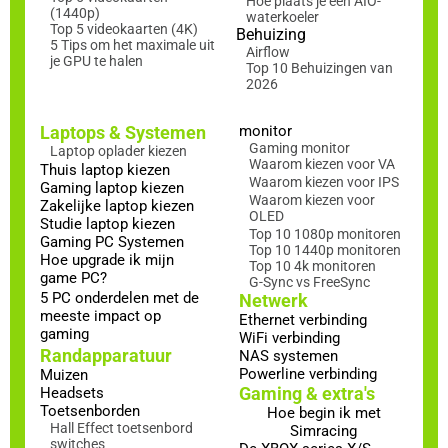
Hoe plaats je een AIO-
(1440p)
waterkoeler
Top 5 videokaarten (4K)
Behuizing
5 Tips om het maximale uit
Airflow
je GPU te halen
Top 10 Behuizingen van
2026
Laptops & Systemen
monitor
Gaming monitor
Laptop oplader kiezen
Waarom kiezen voor VA
Thuis laptop kiezen
Waarom kiezen voor IPS
Gaming laptop kiezen
Waarom kiezen voor
Zakelijke laptop kiezen
OLED
Studie laptop kiezen
Top 10 1080p monitoren
Gaming PC Systemen
Top 10 1440p monitoren
Hoe upgrade ik mijn
Top 10 4k monitoren
game PC?
G-Sync vs FreeSync
5 PC onderdelen met de
Netwerk
meeste impact op
Ethernet verbinding
gaming
WiFi verbinding
Randapparatuur
NAS systemen
Powerline verbinding
Muizen
Gaming & extra's
Headsets
Toetsenborden
Hoe begin ik met
Hall Effect toetsenbord
Simracing
switches