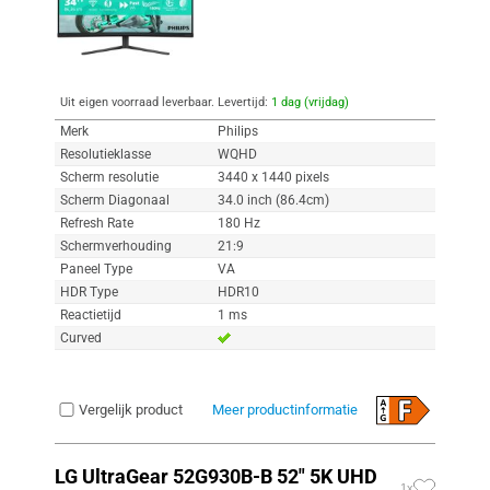
Uit eigen voorraad leverbaar. Levertijd:
1 dag (vrijdag)
Merk
Philips
Resolutieklasse
WQHD
Scherm resolutie
3440 x 1440 pixels
Scherm Diagonaal
34.0 inch (86.4cm)
Refresh Rate
180 Hz
Schermverhouding
21:9
Paneel Type
VA
HDR Type
HDR10
Reactietijd
1 ms
Curved
Vergelijk product
Meer productinformatie
LG UltraGear 52G930B-B 52" 5K UHD
1x