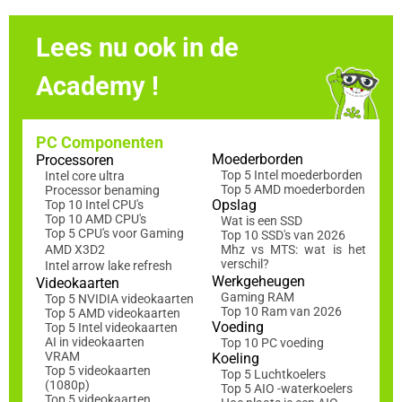
Lees nu ook in de
Academy !
PC Componenten
Moederborden
Processoren
Top 5 Intel moederborden
Intel core ultra
Top 5 AMD moederborden
Processor benaming
Opslag
Top 10 Intel CPU's
Top 10 AMD CPU's
Wat is een SSD
Top 5 CPU's voor Gaming
Top 10 SSD's van 2026
AMD X3D2
Mhz vs MTS: wat is het
verschil?
Intel arrow lake refresh
Werkgeheugen
Videokaarten
Gaming RAM
Top 5 NVIDIA videokaarten
Top 10 Ram van 2026
Top 5 AMD videokaarten
Voeding
Top 5 Intel videokaarten
AI in videokaarten
Top 10 PC voeding
VRAM
Koeling
Top 5 videokaarten
Top 5 Luchtkoelers
(1080p)
Top 5 AIO -waterkoelers
Top 5 videokaarten