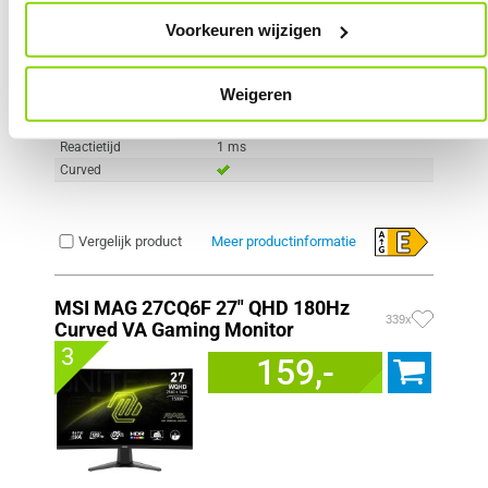
Scherm resolutie
1920 x 1080 pixels
Voorkeuren wijzigen
Scherm Diagonaal
24.0 inch (61.0cm)
Refresh Rate
180 Hz
Schermverhouding
16:9
Weigeren
Paneel Type
VA
HDR Type
HDR Ready
Reactietijd
1 ms
Curved
Vergelijk product
Meer productinformatie
MSI MAG 27CQ6F 27" QHD 180Hz
339x
Curved VA Gaming Monitor
3
159,-