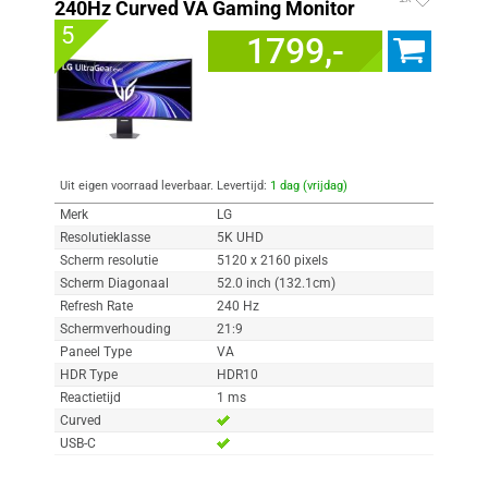
240Hz Curved VA Gaming Monitor
5
1799,-
Uit eigen voorraad leverbaar. Levertijd:
1 dag (vrijdag)
Merk
LG
Resolutieklasse
5K UHD
Scherm resolutie
5120 x 2160 pixels
Scherm Diagonaal
52.0 inch (132.1cm)
Refresh Rate
240 Hz
Schermverhouding
21:9
Paneel Type
VA
HDR Type
HDR10
Reactietijd
1 ms
Curved
USB-C