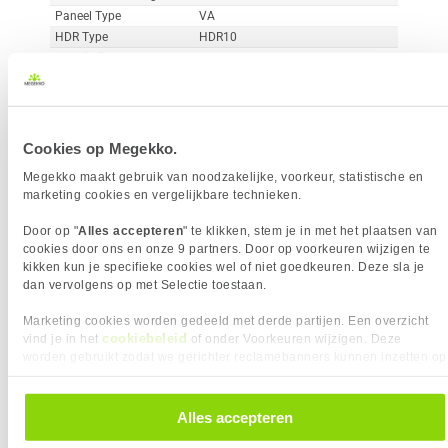
Paneel Type
VA
HDR Type
HDR10
Reactietijd
1 ms
Curved
Vergelijk product
Meer productinformatie
Cookies op Megekko.
Megekko maakt gebruik van noodzakelijke, voorkeur, statistische en
marketing cookies en vergelijkbare technieken.
MSI MAG 242C 24" Full-HD 180Hz
38x
Curved VA Gaming Monitor
Door op "
Alles accepteren
" te klikken, stem je in met het plaatsen van
2
cookies door ons en onze 9 partners. Door op voorkeuren wijzigen te
119,-
kikken kun je specifieke cookies wel of niet goedkeuren. Deze sla je
dan vervolgens op met Selectie toestaan.
Marketing cookies worden gedeeld met derde partijen. Een overzicht
cookiebeleid
vind je in het
of onder Voorkeuren wijzigen. Deze
worden gebruikt zodat we gerichter reclamebanners kunnen inzetten op
andere websites. In onze cookievoorkeuren vind je een overzicht van
Uit eigen voorraad leverbaar. Levertijd:
1 dag (vrijdag)
alle cookies. Je kunt je gegeven toestemming altijd intrekken, dit doe je
door in de footer van onze website te klikken op ‘Cookievoorkeuren’
Alles accepteren
Merk
MSI
onder het kopje ‘Mijn gegevens’.
Resolutieklasse
Full-HD