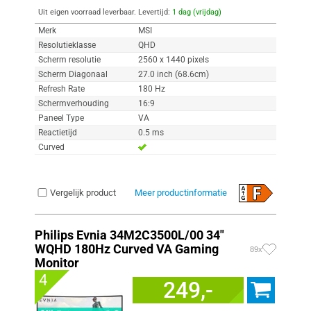
Uit eigen voorraad leverbaar. Levertijd:
1 dag (vrijdag)
Merk
MSI
Resolutieklasse
QHD
Scherm resolutie
2560 x 1440 pixels
Scherm Diagonaal
27.0 inch (68.6cm)
Refresh Rate
180 Hz
Schermverhouding
16:9
Paneel Type
VA
Reactietijd
0.5 ms
Curved
Vergelijk product
Meer productinformatie
Philips Evnia 34M2C3500L/00 34"
WQHD 180Hz Curved VA Gaming
89x
Monitor
4
249,-