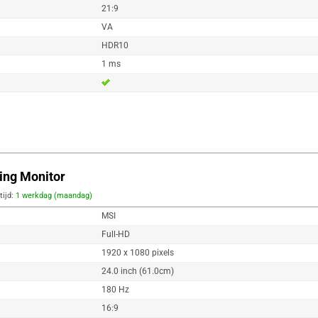
21:9
VA
HDR10
1 ms
ing Monitor
tijd:
1 werkdag (maandag)
MSI
Full-HD
1920 x 1080 pixels
24.0 inch (61.0cm)
180 Hz
16:9