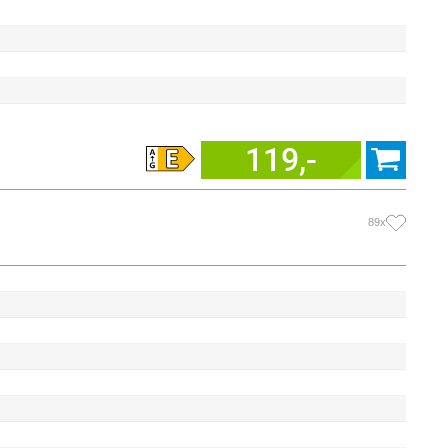
119,-
89x