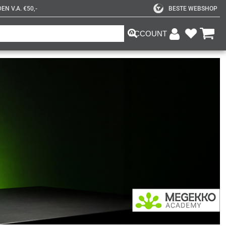
N V.A. €50,-
BESTE WEBSHOP
ACCOUNT