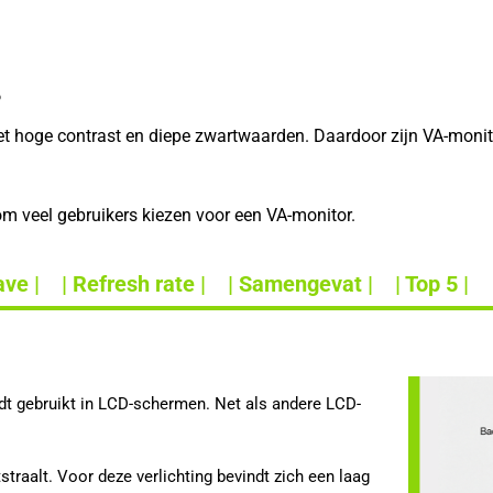
?
het hoge contrast en diepe zwartwaarden. Daardoor zijn VA-moni
rom veel gebruikers kiezen voor een VA-monitor.
ve |
| Refresh rate |
| Samengevat |
| Top 5 |
rdt gebruikt in LCD-schermen. Net als andere LCD-
tstraalt. Voor deze verlichting bevindt zich een laag