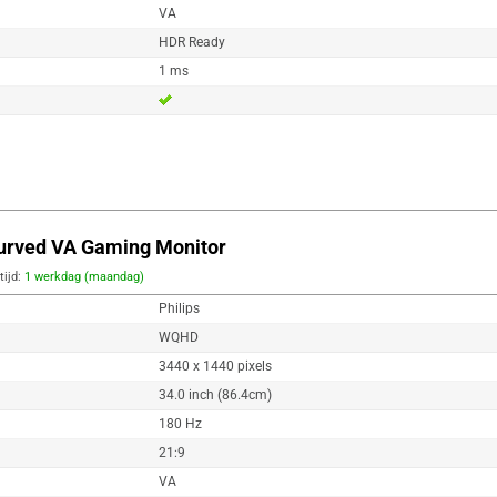
VA
HDR Ready
1 ms
urved VA Gaming Monitor
tijd:
1 werkdag (maandag)
Philips
WQHD
3440 x 1440 pixels
34.0 inch (86.4cm)
180 Hz
21:9
VA