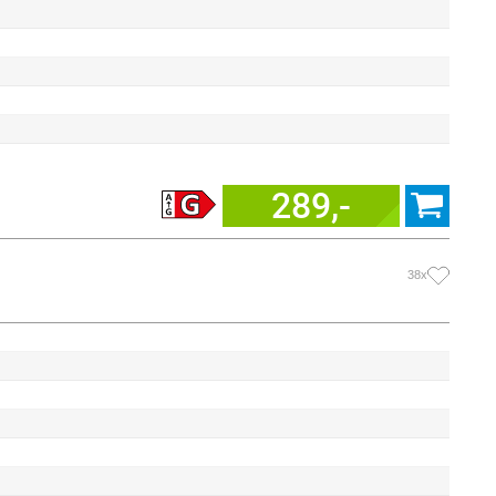
289,-
38x