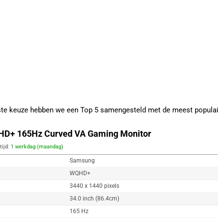
iste keuze hebben we een Top 5 samengesteld met de meest popula
D+ 165Hz Curved VA Gaming Monitor
tijd:
1 werkdag (maandag)
Samsung
WQHD+
3440 x 1440 pixels
34.0 inch (86.4cm)
165 Hz