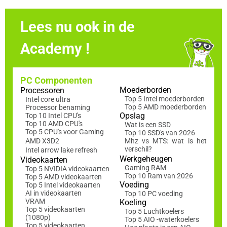
Lees nu ook in de
Academy !
PC Componenten
Moederborden
Processoren
Top 5 Intel moederborden
Intel core ultra
Top 5 AMD moederborden
Processor benaming
Opslag
Top 10 Intel CPU's
Top 10 AMD CPU's
Wat is een SSD
Top 5 CPU's voor Gaming
Top 10 SSD's van 2026
AMD X3D2
Mhz vs MTS: wat is het
verschil?
Intel arrow lake refresh
Werkgeheugen
Videokaarten
Gaming RAM
Top 5 NVIDIA videokaarten
Top 10 Ram van 2026
Top 5 AMD videokaarten
Voeding
Top 5 Intel videokaarten
AI in videokaarten
Top 10 PC voeding
VRAM
Koeling
Top 5 videokaarten
Top 5 Luchtkoelers
(1080p)
Top 5 AIO -waterkoelers
Top 5 videokaarten