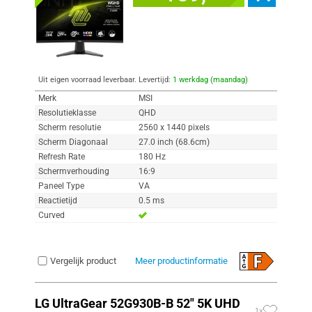
Uit eigen voorraad leverbaar. Levertijd:
1 werkdag (maandag)
Merk
MSI
Resolutieklasse
QHD
Scherm resolutie
2560 x 1440 pixels
Scherm Diagonaal
27.0 inch (68.6cm)
Refresh Rate
180 Hz
Schermverhouding
16:9
Paneel Type
VA
Reactietijd
0.5 ms
Curved
Vergelijk product
Meer productinformatie
LG UltraGear 52G930B-B 52" 5K UHD
1x