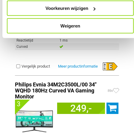
Scherm resolutie
1920 x 1080 pixels
Voorkeuren wijzigen
Scherm Diagonaal
24.0 inch (61.0cm)
Refresh Rate
180 Hz
Schermverhouding
16:9
Weigeren
Paneel Type
VA
HDR Type
HDR Ready
Reactietijd
1 ms
Curved
Vergelijk product
Meer productinformatie
Philips Evnia 34M2C3500L/00 34"
WQHD 180Hz Curved VA Gaming
89x
Monitor
3
249,-