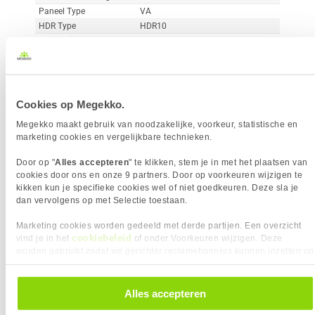
Paneel Type
VA
HDR Type
HDR10
Reactietijd
1 ms
Curved
Vergelijk product
Meer productinformatie
Cookies op Megekko.
Megekko maakt gebruik van noodzakelijke, voorkeur, statistische en
marketing cookies en vergelijkbare technieken.
MSI MAG 242C 24" Full-HD 180Hz
38x
Curved VA Gaming Monitor
Door op "
Alles accepteren
" te klikken, stem je in met het plaatsen van
2
cookies door ons en onze 9 partners. Door op voorkeuren wijzigen te
119,-
kikken kun je specifieke cookies wel of niet goedkeuren. Deze sla je
dan vervolgens op met Selectie toestaan.
Marketing cookies worden gedeeld met derde partijen. Een overzicht
cookiebeleid
vind je in het
of onder Voorkeuren wijzigen. Deze
worden gebruikt zodat we gerichter reclamebanners kunnen inzetten op
andere websites. In onze cookievoorkeuren vind je een overzicht van
Uit eigen voorraad leverbaar. Levertijd:
1 werkdag (maandag)
alle cookies. Je kunt je gegeven toestemming altijd intrekken, dit doe je
door in de footer van onze website te klikken op ‘Cookievoorkeuren’
Alles accepteren
Merk
MSI
onder het kopje ‘Mijn gegevens’.
Resolutieklasse
Full-HD