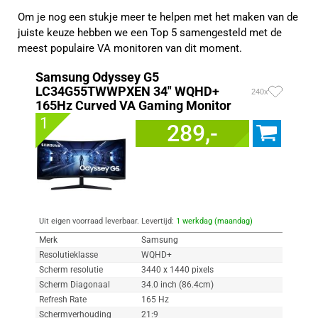
Om je nog een stukje meer te helpen met het maken van de
juiste keuze hebben we een Top 5 samengesteld met de
meest populaire VA monitoren van dit moment.
Samsung Odyssey G5
LC34G55TWWPXEN 34" WQHD+
240x
165Hz Curved VA Gaming Monitor
1
289,-
Uit eigen voorraad leverbaar. Levertijd:
1 werkdag (maandag)
Merk
Samsung
Resolutieklasse
WQHD+
Scherm resolutie
3440 x 1440 pixels
Scherm Diagonaal
34.0 inch (86.4cm)
Refresh Rate
165 Hz
Schermverhouding
21:9