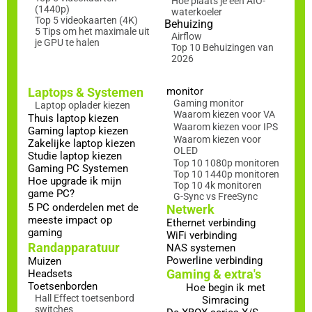
Hoe plaats je een AIO-
(1440p)
waterkoeler
Top 5 videokaarten (4K)
Behuizing
5 Tips om het maximale uit
Airflow
je GPU te halen
Top 10 Behuizingen van
2026
Laptops & Systemen
monitor
Gaming monitor
Laptop oplader kiezen
Waarom kiezen voor VA
Thuis laptop kiezen
Waarom kiezen voor IPS
Gaming laptop kiezen
Waarom kiezen voor
Zakelijke laptop kiezen
OLED
Studie laptop kiezen
Top 10 1080p monitoren
Gaming PC Systemen
Top 10 1440p monitoren
Hoe upgrade ik mijn
Top 10 4k monitoren
game PC?
G-Sync vs FreeSync
5 PC onderdelen met de
Netwerk
meeste impact op
Ethernet verbinding
gaming
WiFi verbinding
Randapparatuur
NAS systemen
Powerline verbinding
Muizen
Gaming & extra's
Headsets
Toetsenborden
Hoe begin ik met
Hall Effect toetsenbord
Simracing
switches