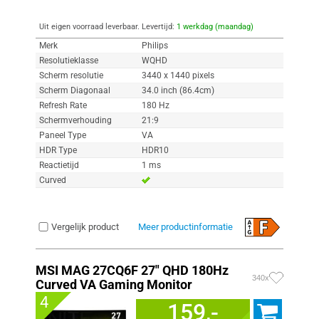
Uit eigen voorraad leverbaar. Levertijd:
1 werkdag (maandag)
Merk
Philips
Resolutieklasse
WQHD
Scherm resolutie
3440 x 1440 pixels
Scherm Diagonaal
34.0 inch (86.4cm)
Refresh Rate
180 Hz
Schermverhouding
21:9
Paneel Type
VA
HDR Type
HDR10
Reactietijd
1 ms
Curved
Vergelijk product
Meer productinformatie
MSI MAG 27CQ6F 27" QHD 180Hz
340x
Curved VA Gaming Monitor
4
159,-