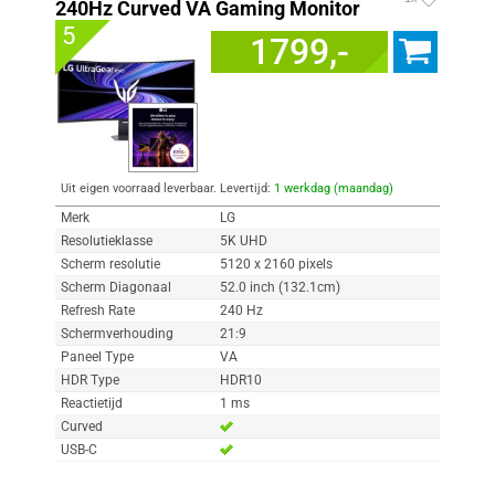
240Hz Curved VA Gaming Monitor
5
1799,-
Uit eigen voorraad leverbaar. Levertijd:
1 werkdag (maandag)
Merk
LG
Resolutieklasse
5K UHD
Scherm resolutie
5120 x 2160 pixels
Scherm Diagonaal
52.0 inch (132.1cm)
Refresh Rate
240 Hz
Schermverhouding
21:9
Paneel Type
VA
HDR Type
HDR10
Reactietijd
1 ms
Curved
USB-C